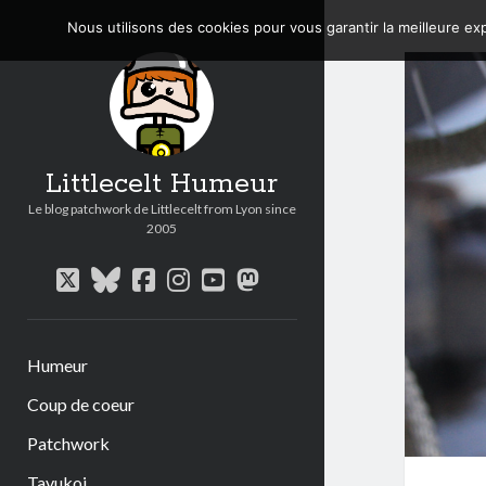
Nous utilisons des cookies pour vous garantir la meilleure exp
Littlecelt Humeur
Le blog patchwork de Littlecelt from Lyon since
2005
twitter
bluesky
facebook
instagram
youtube
mastodon
Humeur
Coup de coeur
Patchwork
Tavukoi