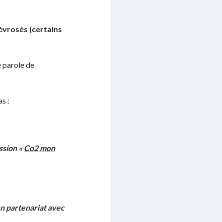
vrosés (certains
e parole de
s :
ssion «
Co2 mon
n partenariat avec