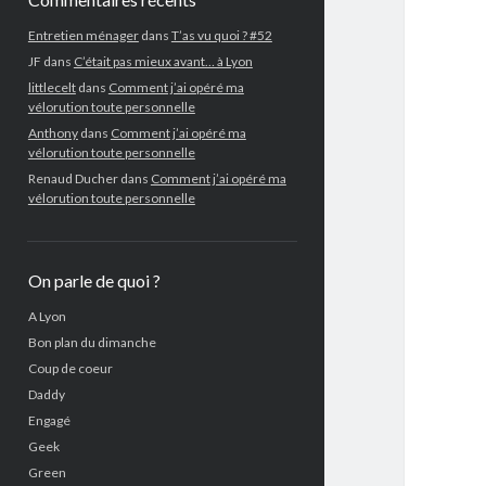
Entretien ménager
dans
T’as vu quoi ? #52
JF
dans
C’était pas mieux avant… à Lyon
littlecelt
dans
Comment j’ai opéré ma
vélorution toute personnelle
Anthony
dans
Comment j’ai opéré ma
vélorution toute personnelle
Renaud Ducher
dans
Comment j’ai opéré ma
vélorution toute personnelle
On parle de quoi ?
A Lyon
Bon plan du dimanche
Coup de coeur
Daddy
Engagé
Geek
Green