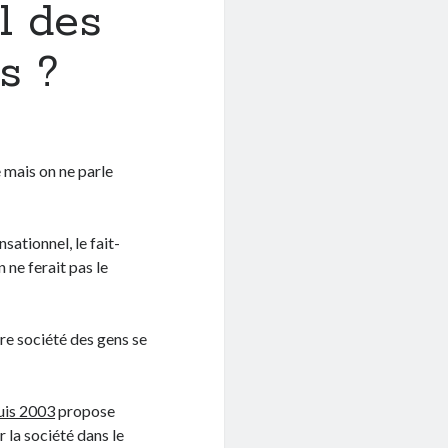
l des
s ?
e mais on ne parle
sationnel, le fait-
 ne ferait pas le
re société des gens se
uis 2003
propose
 la société dans le