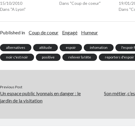
15/10/2010
Dans "Coup de coeur"
19/01/2
Dans "A Lyon"
Dans "C
Published in
Coup de coeur
Engagé
Humeur
alternatives
attitude
espoir
infomation
l'espoir 
noir c'est noir
positive
relever la tête
reporters d'espoir
Previous Post
Un espace public lyonnais en danger : le
Son métier, c’
jardin de la visitation