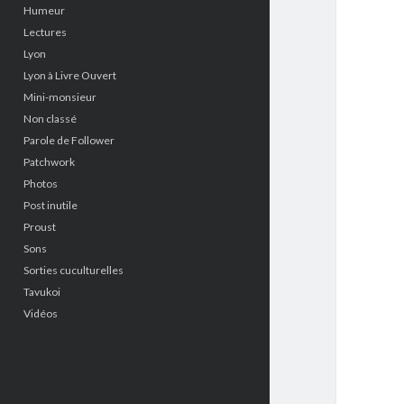
Humeur
Lectures
Lyon
Lyon à Livre Ouvert
Mini-monsieur
Non classé
Parole de Follower
Patchwork
Photos
Post inutile
Proust
Sons
Sorties cuculturelles
Tavukoi
Vidéos