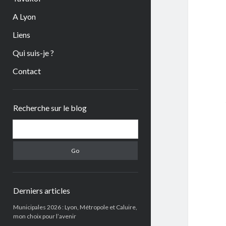
A Lyon
Liens
Qui suis-je ?
Contact
Sidebar
Recherche sur le blog
Search
Derniers articles
Municipales 2026 : Lyon, Métropole et Caluire,
mon choix pour l’avenir