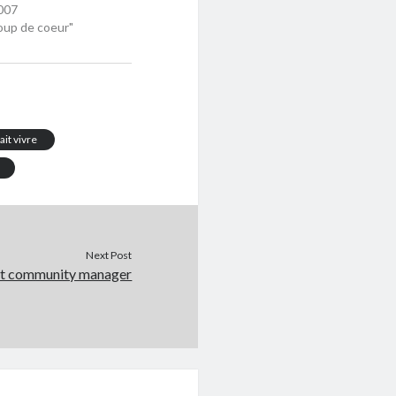
007
oup de coeur"
fait vivre
Next Post
est community manager