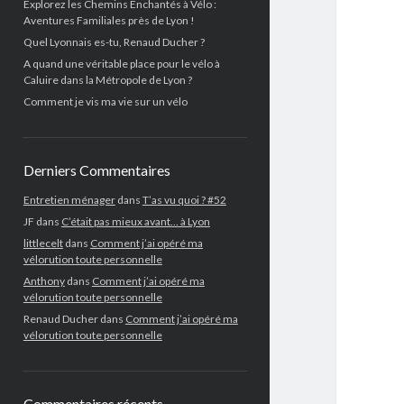
Explorez les Chemins Enchantés à Vélo :
Aventures Familiales près de Lyon !
Quel Lyonnais es-tu, Renaud Ducher ?
A quand une véritable place pour le vélo à
Caluire dans la Métropole de Lyon ?
Comment je vis ma vie sur un vélo
Derniers Commentaires
Entretien ménager
dans
T’as vu quoi ? #52
JF
dans
C’était pas mieux avant… à Lyon
littlecelt
dans
Comment j’ai opéré ma
vélorution toute personnelle
Anthony
dans
Comment j’ai opéré ma
vélorution toute personnelle
Renaud Ducher
dans
Comment j’ai opéré ma
vélorution toute personnelle
Commentaires récents