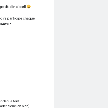
etit clin d’oeil
oirs participe chaque
iante !
anclaque font
arler d’eux (en bien)