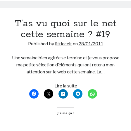
On parle de quoi ?
T’as vu quoi sur le net
A Lyon
cette semaine ? #19
Bon plan du dimanche
Coup de coeur
Published by
littlecelt
on
28/01/2011
Daddy
Engagé
Une semaine bien agitée se termine et je vous propose
Geek
ma petite sélection d’éléments qui ont retenu mon
Green
attention sur le web cette semaine. La…
Humeur
Lectures
T’as
Lire la suite
Lyon
vu
Lyon à Livre Ouvert
quoi
Mini-monsieur
sur
Non classé
le
J’aime ça :
Parole de Follower
net
Patchwork
cette
Photos