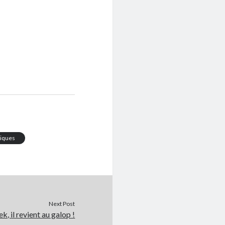
tiques
Next Post
k, il revient au galop !