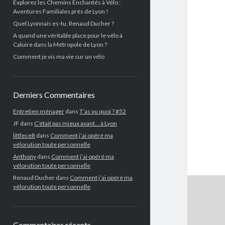
Explorez les Chemins Enchantés à Vélo :
Aventures Familiales près de Lyon !
Quel Lyonnais es-tu, Renaud Ducher ?
A quand une véritable place pour le vélo à
Caluire dans la Métropole de Lyon ?
Comment je vis ma vie sur un vélo
Derniers Commentaires
Entretien ménager
dans
T’as vu quoi ? #52
JF
dans
C’était pas mieux avant… à Lyon
littlecelt
dans
Comment j’ai opéré ma
vélorution toute personnelle
Anthony
dans
Comment j’ai opéré ma
vélorution toute personnelle
Renaud Ducher
dans
Comment j’ai opéré ma
vélorution toute personnelle
Commentaires récents