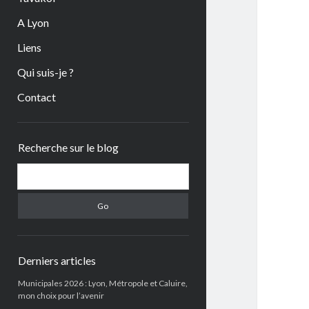
A Lyon
Liens
Qui suis-je ?
Contact
Sidebar
Recherche sur le blog
Search
Derniers articles
Municipales 2026 : Lyon, Métropole et Caluire,
mon choix pour l’avenir