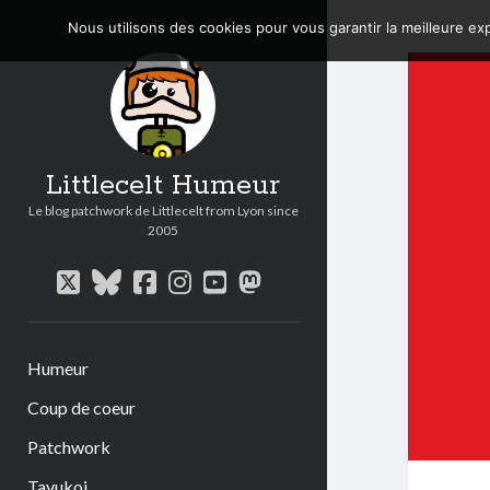
Nous utilisons des cookies pour vous garantir la meilleure exp
Littlecelt Humeur
Le blog patchwork de Littlecelt from Lyon since
2005
twitter
bluesky
facebook
instagram
youtube
mastodon
Humeur
Coup de coeur
Patchwork
Tavukoi