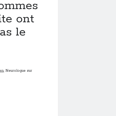
 Hommes
ite ont
as le
en
, Neurologue sur