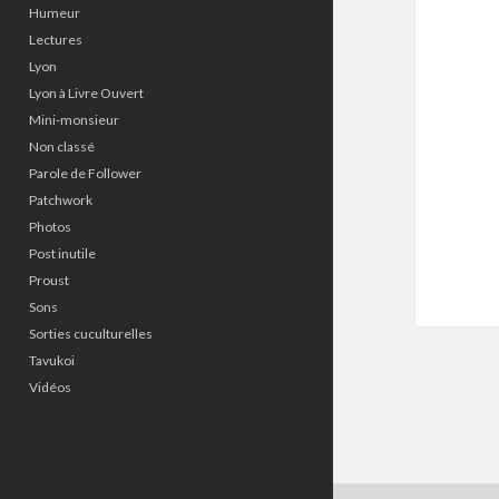
Humeur
Lectures
Lyon
Lyon à Livre Ouvert
Mini-monsieur
Non classé
Parole de Follower
Patchwork
Photos
Post inutile
Proust
Sons
Sorties cuculturelles
Tavukoi
Vidéos