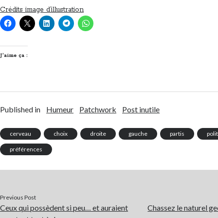
Crédits image d’illustration
J’aime ça :
Published in
Humeur
Patchwork
Post inutile
cerveau
choix
droite
gauche
partis
poli
préférences
Previous Post
Ceux qui possèdent si peu… et auraient
Chassez le naturel gee