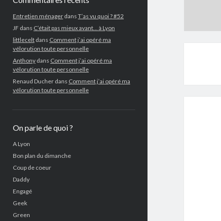
Entretien ménager
dans
T’as vu quoi ? #52
JF
dans
C’était pas mieux avant… à Lyon
littlecelt
dans
Comment j’ai opéré ma
vélorution toute personnelle
Anthony
dans
Comment j’ai opéré ma
vélorution toute personnelle
Renaud Ducher
dans
Comment j’ai opéré ma
vélorution toute personnelle
On parle de quoi ?
A Lyon
Bon plan du dimanche
Coup de coeur
Daddy
Engagé
Geek
Green