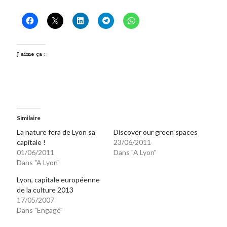
On parle de quoi ?
A Lyon
J’aime ça :
Bon plan du dimanche
Coup de coeur
Daddy
Engagé
Geek
Green
Similaire
Humeur
La nature fera de Lyon sa
Discover our green spaces
Lectures
capitale !
23/06/2011
01/06/2011
Dans "A Lyon"
Lyon
Dans "A Lyon"
Lyon à Livre Ouvert
Mini-monsieur
Lyon, capitale européenne
Non classé
de la culture 2013
17/05/2007
Parole de Follower
Dans "Engagé"
Patchwork
Photos