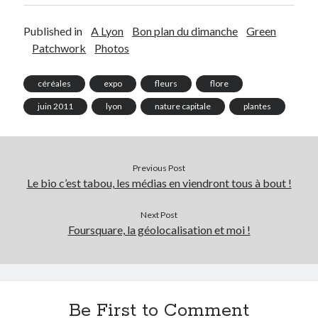
Post inutile
Published in
A Lyon
Bon plan du dimanche
Green
Proust
Patchwork
Photos
Sons
Sorties cuculturelles
Tavukoi
céréales
expo
fleurs
flore
Vidéos
juin 2011
lyon
nature capitale
plantes
Previous Post
Le bio c’est tabou, les médias en viendront tous à bout !
Next Post
Foursquare, la géolocalisation et moi !
Be First to Comment