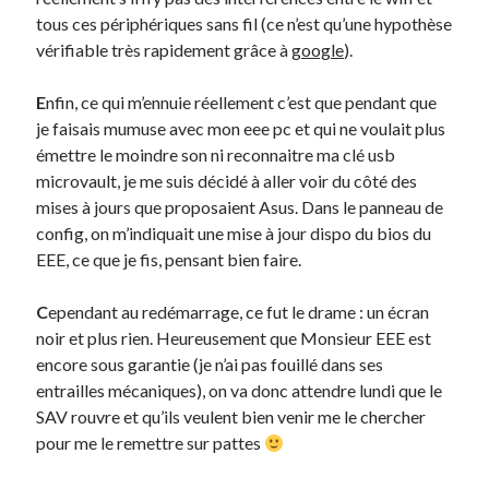
tous ces périphériques sans fil (ce n’est qu’une hypothèse
vérifiable très rapidement grâce à
google
).
Derniers Commentaires
Entretien ménager
dans
T’as vu quoi ? #52
E
nfin, ce qui m’ennuie réellement c’est que pendant que
JF
dans
C’était pas mieux avant… à Lyon
je faisais mumuse avec mon eee pc et qui ne voulait plus
littlecelt
dans
Comment j’ai opéré ma vélorution toute personnelle
émettre le moindre son ni reconnaitre ma clé usb
Anthony
dans
Comment j’ai opéré ma vélorution toute personnelle
microvault, je me suis décidé à aller voir du côté des
Renaud Ducher
dans
Comment j’ai opéré ma vélorution toute
mises à jours que proposaient Asus. Dans le panneau de
personnelle
config, on m’indiquait une mise à jour dispo du bios du
EEE, ce que je fis, pensant bien faire.
Commentaires récents
C
ependant au redémarrage, ce fut le drame : un écran
noir et plus rien. Heureusement que Monsieur EEE est
Entretien ménager
dans
T’as vu quoi ? #52
encore sous garantie (je n’ai pas fouillé dans ses
JF
dans
C’était pas mieux avant… à Lyon
entrailles mécaniques), on va donc attendre lundi que le
littlecelt
dans
Comment j’ai opéré ma vélorution toute personnelle
SAV rouvre et qu’ils veulent bien venir me le chercher
Anthony
dans
Comment j’ai opéré ma vélorution toute personnelle
pour me le remettre sur pattes
Renaud Ducher
dans
Comment j’ai opéré ma vélorution toute
personnelle