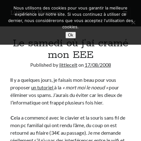
Nous utilisons des cookies pour vous garantir la meilleure
Littlecelt Humeur
open
expérience sur notre site. Si vous continuez à utiliser ce
primary
Sidebar
dernier, nous considérerons que vous acceptez l'utilisation des
menu
cookies.
Recherche sur le blog
Ok
Le samedi où j’ai cramé
Search
mon EEE
Published by
littlecelt
on
17/08/2008
I
l y a quelques jours, je faisais mon beau pour vous
Derniers articles
proposer
un tutoriel
à la
« mort moi le noeud »
pour
Municipales 2026 : Lyon, Métropole et Caluire, mon choix pour l’avenir
éliminer vos spams. J’aurais du éviter car les dieux de
Explorez les Chemins Enchantés à Vélo : Aventures Familiales près de
l’informatique ont frappé plusieurs fois hier.
Lyon !
Quel Lyonnais es-tu, Renaud Ducher ?
C
ela a commencé avec le clavier et la souris sans fil de
A quand une véritable place pour le vélo à Caluire dans la Métropole de
mon pc familial qui ont rendu l’âme, du coup on est
Lyon ?
retourné au filaire (34€ au passage). Je me demande
Comment je vis ma vie sur un vélo
réellement s’il n’y pas des interférences entre le wifi et