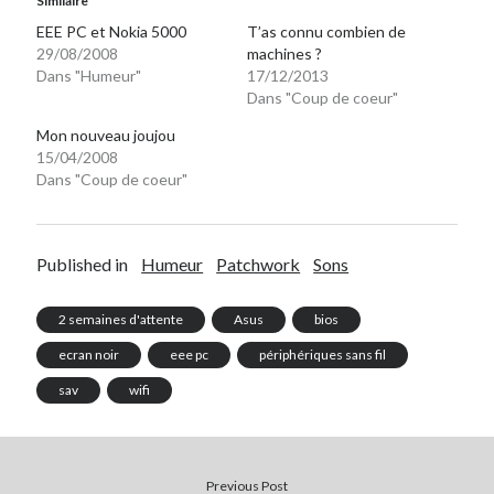
Similaire
Post inutile
EEE PC et Nokia 5000
T’as connu combien de
Proust
29/08/2008
machines ?
Dans "Humeur"
17/12/2013
Sons
Dans "Coup de coeur"
Sorties cuculturelles
Tavukoi
Mon nouveau joujou
Vidéos
15/04/2008
Dans "Coup de coeur"
Published in
Humeur
Patchwork
Sons
2 semaines d'attente
Asus
bios
ecran noir
eee pc
périphériques sans fil
sav
wifi
Previous Post