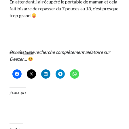
E
n attendant, j’ai récupéré le portable de maman et cela
fait bizarre de repasser du 7 pouces au 18, c’est presque
On parle de quoi ?
trop grand
A Lyon
Bon plan du dimanche
Coup de coeur
Daddy
Ps : c’est une recherche complètement aléatoire sur
Engagé
Découvrez
Lunabee
!
Deezer…
Geek
Green
Humeur
Lectures
Lyon
J’aime ça :
Lyon à Livre Ouvert
Mini-monsieur
Non classé
Parole de Follower
Patchwork
Photos