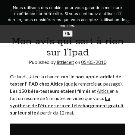
Nous utilisons des cookies pour vous garantir la meilleure
Littlecelt Humeur
open
expérience sur notre site. Si vous continuez à utiliser ce
primary
Sidebar
dernier, nous considérerons que vous acceptez l'utilisation des
menu
cookies.
Recherche sur le blog
Ok
Mon avis qui sert à rien
Search
sur l’Ipad
Published by
littlecelt
on
05/05/2010
C
e lundi, j’ai eu la chance,
moi le non-apple-addict de
Derniers articles
tester l’IPAD chez
Altics
(que je remercie au passage).
Municipales 2026 : Lyon, Métropole et Caluire, mon choix pour l’avenir
Les 150 béta-testeurs étaient filmés
et
Altics
en a
Explorez les Chemins Enchantés à Vélo : Aventures Familiales près de
fait un résumé de 5 minutes en vidéo que voici.
La
Lyon !
synthèse de l’étude sera en téléchargement gratuit
Quel Lyonnais es-tu, Renaud Ducher ?
sur leur site
à partir du 12 mai.
A quand une véritable place pour le vélo à Caluire dans la Métropole de
Lyon ?
Comment je vis ma vie sur un vélo