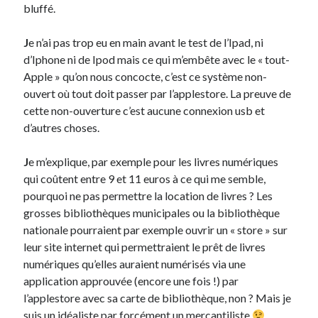
bluffé.
Post inutile
Proust
J
e n’ai pas trop eu en main avant le test de l’Ipad, ni
Sons
d’Iphone ni de Ipod mais ce qui m’embête avec le « tout-
Sorties cuculturelles
Apple » qu’on nous concocte, c’est ce système non-
Tavukoi
ouvert où tout doit passer par l’applestore. La preuve de
Vidéos
cette non-ouverture c’est aucune connexion usb et
d’autres choses.
J
e m’explique, par exemple pour les livres numériques
qui coûtent entre 9 et 11 euros à ce qui me semble,
pourquoi ne pas permettre la location de livres ? Les
grosses bibliothèques municipales ou la bibliothèque
nationale pourraient par exemple ouvrir un « store » sur
leur site internet qui permettraient le prêt de livres
numériques qu’elles auraient numérisés via une
application approuvée (encore une fois !) par
l’applestore avec sa carte de bibliothèque, non ? Mais je
suis un idéaliste par forcément un mercantiliste