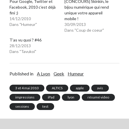
Pour Google, Twitter et
[CONCOURS] Skinkin, le
Facebook, 2010 c’est déjà
bijou numérique qui rend
fini ;)
unique votre appareil
14/12/2010
mobile !
Dans "Humeur"
30/09/2013
Dans "Coup de coeur"
T’as vu quoi ? #46
28/12/2013
Dans "Tavukoi"
Published in
A Lyon
Geek
Humeur
3 et 4 mai 2010
ALTICS
apple
avis
impressions
iPad
lyon
résumé video
sessions
test