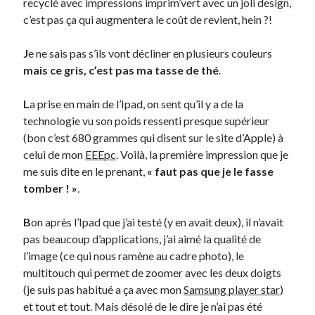
recyclé avec impressions imprim’vert avec un joli design,
c’est pas ça qui augmentera le coût de revient, hein ?!
On parle de quoi ?
J
e ne sais pas s’ils vont décliner en plusieurs couleurs
A Lyon
mais ce gris, c’est pas ma tasse de thé
.
Bon plan du dimanche
Coup de coeur
L
a prise en main de l’Ipad, on sent qu’il y a de la
Daddy
technologie vu son poids ressenti presque supérieur
Engagé
(bon c’est 680 grammes qui disent sur le site d’Apple) à
Geek
celui de mon
EEEpc
. Voilà, la première impression que je
Green
me suis dite en le prenant,
« faut pas que je le fasse
Humeur
tomber ! »
.
Lectures
Lyon
B
on après l’Ipad que j’ai testé (y en avait deux), il n’avait
Lyon à Livre Ouvert
pas beaucoup d’applications, j’ai aimé la qualité de
Mini-monsieur
l’image (ce qui nous ramène au cadre photo), le
Non classé
multitouch qui permet de zoomer avec les deux doigts
Parole de Follower
(je suis pas habitué a ça avec mon
Samsung player star
)
Patchwork
et tout et tout. Mais désolé de le dire je n’ai pas été
Photos