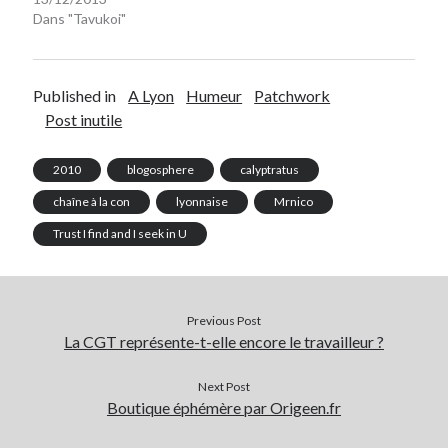
Dans "Tavukoi"
Published in
A Lyon
Humeur
Patchwork
Post inutile
2010
blogosphere
calyptratus
chaîne à la con
lyonnaise
Mrnico
Trust I find and I seek in U
Previous Post
La CGT représente-t-elle encore le travailleur ?
Next Post
Boutique éphémère par Origeen.fr