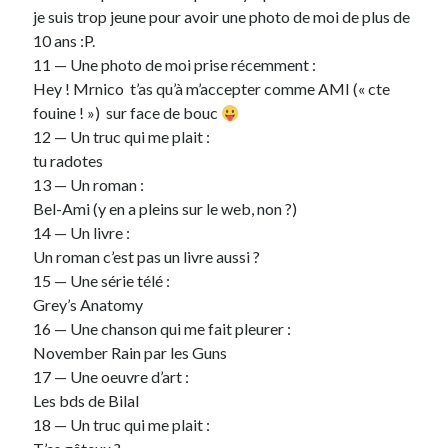
je suis trop jeune pour avoir une photo de moi de plus de
10 ans :P.
On parle de quoi ?
11 — Une photo de moi prise récemment :
A Lyon
Hey ! Mrnico t’as qu’à m’accepter comme AMI (« cte
Bon plan du dimanche
fouine ! ») sur face de bouc
Coup de coeur
12 — Un truc qui me plait :
Daddy
tu radotes
Engagé
13 — Un roman :
Geek
Bel-Ami (y en a pleins sur le web, non ?)
Green
14 — Un livre :
Humeur
Un roman c’est pas un livre aussi ?
Lectures
15 — Une série télé :
Lyon
Grey’s Anatomy
Lyon à Livre Ouvert
16 — Une chanson qui me fait pleurer :
Mini-monsieur
November Rain par les Guns
Non classé
17 — Une oeuvre d’art :
Parole de Follower
Les bds de Bilal
Patchwork
18 — Un truc qui me plait :
Photos