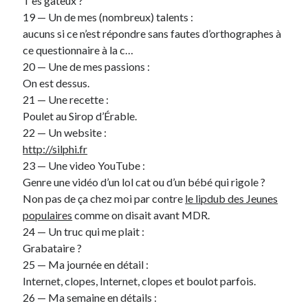
T’es gâteux ?
Post inutile
19 — Un de mes (nombreux) talents :
Proust
aucuns si ce n’est répondre sans fautes d’orthographes à
Sons
ce questionnaire à la c…
Sorties cuculturelles
20 — Une de mes passions :
Tavukoi
On est dessus.
Vidéos
21 — Une recette :
Poulet au Sirop d’Érable.
22 — Un website :
http://silphi.fr
23 — Une video YouTube :
Genre une vidéo d’un lol cat ou d’un bébé qui rigole ?
Non pas de ça chez moi par contre
le lipdub des Jeunes
populaires
comme on disait avant MDR.
24 — Un truc qui me plait :
Grabataire ?
25 — Ma journée en détail :
Internet, clopes, Internet, clopes et boulot parfois.
26 — Ma semaine en détails :