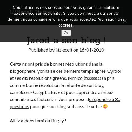
Nous utilisons des cookies pour vous garantir la meilleure
Littlecelt Humeur
open
expérience sur notre site. Si vous continuez à utiliser ce
primary
Sidebar
dernier, nous considérerons que vous acceptez l'utilisation des
menu
cookies.
Recherche sur le blog
Ok
Jarod a son blog !
Search
Published by
littlecelt
on
16/01/2010
C
ertains ont pris de bonnes résolutions dans la
blogosphère lyonnaise ces derniers temps après Qyrool
Derniers articles
et ses dix résolutions greens.
Mrnico
(tsssssss) a pris
comme bonne résolution la refonte de son blog
Municipales 2026 : Lyon, Métropole et Caluire, mon choix pour l’avenir
caméléon « Calyptratus » et pour apprendre à mieux
Explorez les Chemins Enchantés à Vélo : Aventures Familiales près de
connaître ses lecteurs, il vous propose d
e répondre à 30
Lyon !
questions
pour que son blog soit aussi le votre
Quel Lyonnais es-tu, Renaud Ducher ?
A quand une véritable place pour le vélo à Caluire dans la Métropole de
Lyon ?
A
llez aidons l’ami du Bugey !
Comment je vis ma vie sur un vélo