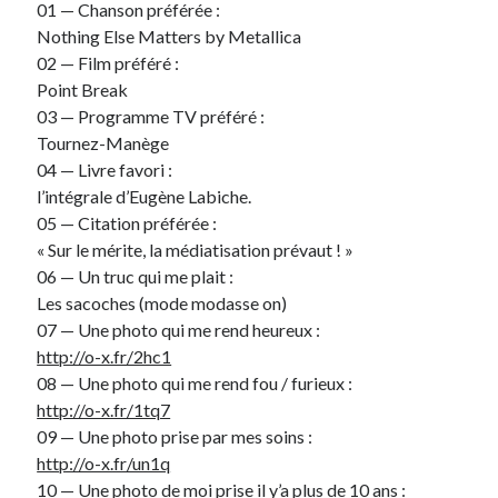
01 — Chanson préférée :
Nothing Else Matters by Metallica
Derniers Commentaires
02 — Film préféré :
Point Break
Entretien ménager
dans
T’as vu quoi ? #52
03 — Programme TV préféré :
JF
dans
C’était pas mieux avant… à Lyon
Tournez-Manège
littlecelt
dans
Comment j’ai opéré ma vélorution toute personnelle
04 — Livre favori :
Anthony
dans
Comment j’ai opéré ma vélorution toute personnelle
l’intégrale d’Eugène Labiche.
Renaud Ducher
dans
Comment j’ai opéré ma vélorution toute
05 — Citation préférée :
personnelle
« Sur le mérite, la médiatisation prévaut ! »
06 — Un truc qui me plait :
Les sacoches (mode modasse on)
Commentaires récents
07 — Une photo qui me rend heureux :
Entretien ménager
dans
T’as vu quoi ? #52
http://o-x.fr/2hc1
JF
dans
C’était pas mieux avant… à Lyon
08 — Une photo qui me rend fou / furieux :
littlecelt
dans
Comment j’ai opéré ma vélorution toute personnelle
http://o-x.fr/1tq7
Anthony
dans
Comment j’ai opéré ma vélorution toute personnelle
09 — Une photo prise par mes soins :
Renaud Ducher
dans
Comment j’ai opéré ma vélorution toute
http://o-x.fr/un1q
personnelle
10 — Une photo de moi prise il y’a plus de 10 ans :