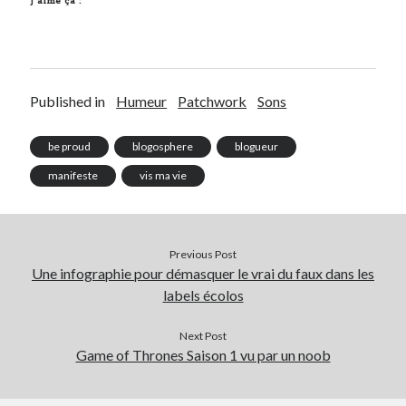
J’aime ça :
Published in
Humeur
Patchwork
Sons
be proud
blogosphere
blogueur
manifeste
vis ma vie
Previous Post
Une infographie pour démasquer le vrai du faux dans les
labels écolos
Next Post
Game of Thrones Saison 1 vu par un noob