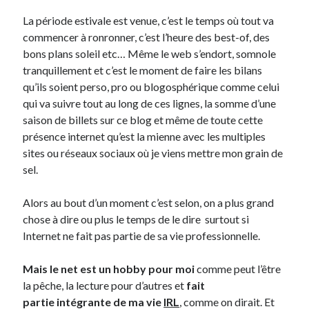
La période estivale est venue, c’est le temps où tout va
commencer à ronronner, c’est l’heure des best-of, des
Derniers Commentaires
bons plans soleil etc… Même le web s’endort, somnole
Entretien ménager
dans
T’as vu quoi ? #52
tranquillement et c’est le moment de faire les bilans
JF
dans
C’était pas mieux avant… à Lyon
qu’ils soient perso, pro ou blogosphérique comme celui
littlecelt
dans
Comment j’ai opéré ma vélorution toute personnelle
qui va suivre tout au long de ces lignes, la somme d’une
Anthony
dans
Comment j’ai opéré ma vélorution toute personnelle
saison de billets sur ce blog et même de toute cette
Renaud Ducher
dans
Comment j’ai opéré ma vélorution toute
présence internet qu’est la mienne avec les multiples
personnelle
sites ou réseaux sociaux où je viens mettre mon grain de
sel.
Commentaires récents
Alors au bout d’un moment c’est selon, on a plus grand
Entretien ménager
dans
T’as vu quoi ? #52
chose à dire ou plus le temps de le dire surtout si
JF
dans
C’était pas mieux avant… à Lyon
Internet ne fait pas partie de sa vie professionnelle.
littlecelt
dans
Comment j’ai opéré ma vélorution toute personnelle
Anthony
dans
Comment j’ai opéré ma vélorution toute personnelle
Mais le net est un hobby pour moi
comme peut l’être
Renaud Ducher
dans
Comment j’ai opéré ma vélorution toute
la pêche, la lecture pour d’autres et
fait
personnelle
partie intégrante de ma vie
IRL
, comme on dirait. Et