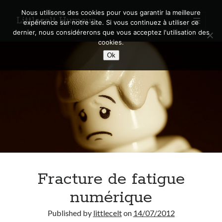
Nous utilisons des cookies pour vous garantir la meilleure
Littlecelt Humeur
open
expérience sur notre site. Si vous continuez à utiliser ce
primary
Sidebar
dernier, nous considérerons que vous acceptez l'utilisation des
menu
cookies.
Recherche sur le blog
Ok
Search
Derniers articles
Municipales 2026 : Lyon, Métropole et Caluire, mon choix pour l’avenir
Explorez les Chemins Enchantés à Vélo : Aventures Familiales près de
Lyon !
Fracture de fatigue
Quel Lyonnais es-tu, Renaud Ducher ?
A quand une véritable place pour le vélo à Caluire dans la Métropole de
numérique
Lyon ?
Comment je vis ma vie sur un vélo
Published by
littlecelt
on
14/07/2012