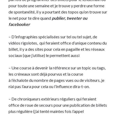
pour toute une semaine et je trouve y perdre une forme
Post inutile
de spontanéité, il y a pourtant des topos qu’on trouve sur
Proust
le net pour te dire quand
publier, tweeter ou
Sons
facebooker
Sorties cuculturelles
Tavukoi
– D’infographies spécialisées sur tel ou tel sujet, de
Vidéos
vidéos rigolotes, qui feraient office d’unique contenu du
billet, il y a des sites pour cela en pagaille et les réseaux
sociaux (que j’utilise) le permettent aussi
– Une course à devenir la référence sur un topic ou tags,
les créneaux sont déjà pourvus et la course
à l’échalote du nombre de pages vues ou de visiteurs, je
n’ai pas l’aura pour cela ou l’influence dira-t-on.
– De chroniqueurs extérieurs réguliers qui feraient
office de roue de secours pour une publication de billets
plus régulière (j’ai tenté maintes fois l’appel