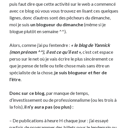
puis faut dire que cette activité sur le web a commencé
avec ce blog où vous vous trouvez en lisant ces quelques
On parle de quoi ?
lignes, donc d’autres sont des pêcheurs du dimanche,
moi je suis
un blogueur du dimanche
(même si je
A Lyon
blogue plutôt en semaine ^^).
Bon plan du dimanche
Coup de coeur
Alors, comme j’ai pu l’entendre :
« le blog de Yannick
Daddy
(mon prénom ^^), il est ce qu’il est »,
c’est cet espace
Engagé
perso sur le net où je vais écrire le plus sincèrement ce
Geek
que je pense de telle ou telle chose mais sans être un
Green
spécialiste de la chose,
je suis blogueur et fier de
Humeur
l’être
.
Lectures
Lyon
Donc sur ce blog,
par manque de temps,
Lyon à Livre Ouvert
d’investissement ou de professionnalisme (ou les trois à
Mini-monsieur
la fois),
il n’y aura pas (ou plus) :
Non classé
Parole de Follower
– De publications à heure H chaque jour : j’ai essayé
Patchwork
parfois de programmer des billets pour le lendemain ou
Photos