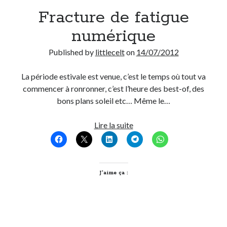
Fracture de fatigue
Derniers Commentaires
numérique
Entretien ménager
dans
T’as vu quoi ? #52
Published by
littlecelt
on
14/07/2012
JF
dans
C’était pas mieux avant… à Lyon
littlecelt
dans
Comment j’ai opéré ma vélorution toute personnelle
La période estivale est venue, c’est le temps où tout va
Anthony
dans
Comment j’ai opéré ma vélorution toute personnelle
commencer à ronronner, c’est l’heure des best-of, des
Renaud Ducher
dans
Comment j’ai opéré ma vélorution toute
bons plans soleil etc… Même le…
personnelle
Fracture
Lire la suite
de
Commentaires récents
fatigue
Entretien ménager
dans
T’as vu quoi ? #52
numérique
JF
dans
C’était pas mieux avant… à Lyon
J’aime ça :
littlecelt
dans
Comment j’ai opéré ma vélorution toute personnelle
Anthony
dans
Comment j’ai opéré ma vélorution toute personnelle
Renaud Ducher
dans
Comment j’ai opéré ma vélorution toute
personnelle