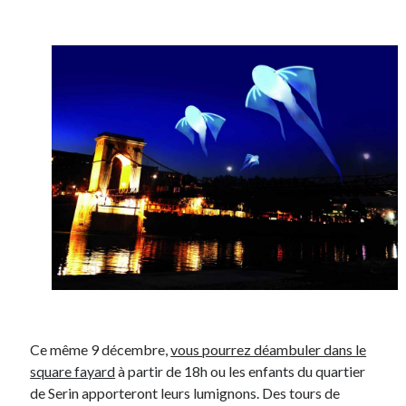
On parle de quoi ?
A Lyon
Bon plan du dimanche
Coup de coeur
Daddy
Engagé
Geek
Green
Humeur
Lectures
Lyon
Lyon à Livre Ouvert
Mini-monsieur
Non classé
Ce même 9 décembre,
vous pourrez déambuler dans le
Parole de Follower
square fayard
à partir de 18h ou les enfants du quartier
Patchwork
de Serin apporteront leurs lumignons. Des tours de
Photos