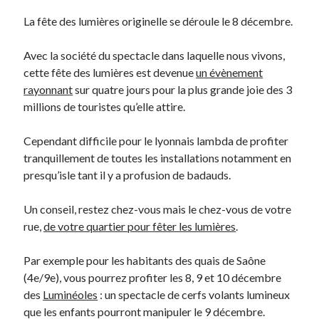
La fête des lumières originelle se déroule le 8 décembre.
Derniers Commentaires
Avec la société du spectacle dans laquelle nous vivons,
Entretien ménager
dans
T’as vu quoi ? #52
cette fête des lumières est devenue
un évènement
JF
dans
C’était pas mieux avant… à Lyon
rayonnant
sur quatre jours pour la plus grande joie des 3
littlecelt
dans
Comment j’ai opéré ma vélorution toute personnelle
millions de touristes qu’elle attire.
Anthony
dans
Comment j’ai opéré ma vélorution toute personnelle
Renaud Ducher
dans
Comment j’ai opéré ma vélorution toute
Cependant difficile pour le lyonnais lambda de profiter
personnelle
tranquillement de toutes les installations notamment en
presqu’isle tant il y a profusion de badauds.
Commentaires récents
Un conseil, restez chez-vous mais le chez-vous de votre
Entretien ménager
dans
T’as vu quoi ? #52
rue,
de votre quartier pour fêter les lumières
.
JF
dans
C’était pas mieux avant… à Lyon
littlecelt
dans
Comment j’ai opéré ma vélorution toute personnelle
Par exemple pour les habitants des quais de Saône
Anthony
dans
Comment j’ai opéré ma vélorution toute personnelle
(4e/9e), vous pourrez profiter les 8, 9 et 10 décembre
Renaud Ducher
dans
Comment j’ai opéré ma vélorution toute
des
Luminéoles
: un spectacle de cerfs volants lumineux
personnelle
que les enfants pourront manipuler le 9 décembre.