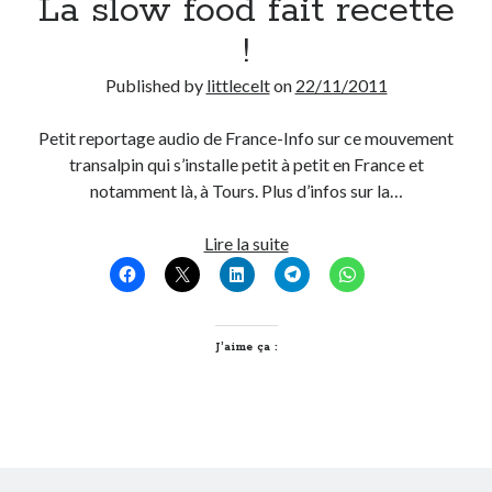
La slow food fait recette
!
Published by
littlecelt
on
22/11/2011
Petit reportage audio de France-Info sur ce mouvement
transalpin qui s’installe petit à petit en France et
notamment là, à Tours. Plus d’infos sur la…
La
Lire la suite
slow
food
fait
recette
J’aime ça :
!