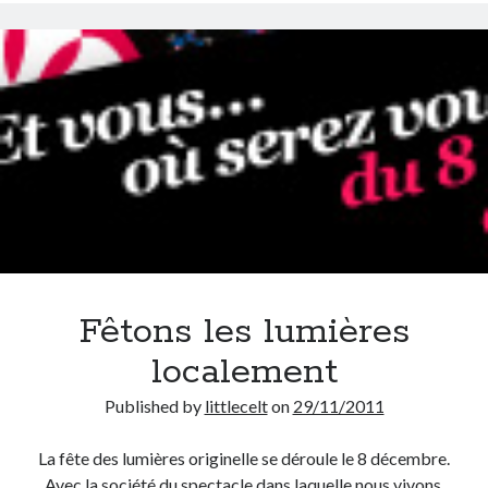
On parle de quoi ?
A Lyon
Bon plan du dimanche
Coup de coeur
Daddy
Engagé
Geek
Green
Humeur
Lectures
Fêtons les lumières
Lyon
Lyon à Livre Ouvert
localement
Mini-monsieur
Published by
littlecelt
on
29/11/2011
Non classé
Parole de Follower
La fête des lumières originelle se déroule le 8 décembre.
Patchwork
Avec la société du spectacle dans laquelle nous vivons,
Photos