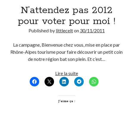
N’attendez pas 2012
Derniers Commentaires
pour voter pour moi !
Entretien ménager
dans
T’as vu quoi ? #52
Published by
littlecelt
on
30/11/2011
JF
dans
C’était pas mieux avant… à Lyon
littlecelt
dans
Comment j’ai opéré ma vélorution toute personnelle
La campagne, Bienvenue chez vous, mise en place par
Anthony
dans
Comment j’ai opéré ma vélorution toute personnelle
Rhône-Alpes tourisme pour faire découvrir un petit coin
Renaud Ducher
dans
Comment j’ai opéré ma vélorution toute
de notre région bat son plein. Et c’est…
personnelle
N’attendez
Lire la suite
pas
Commentaires récents
2012
Entretien ménager
dans
T’as vu quoi ? #52
pour
JF
dans
C’était pas mieux avant… à Lyon
voter
J’aime ça :
littlecelt
dans
Comment j’ai opéré ma vélorution toute personnelle
pour
Anthony
dans
Comment j’ai opéré ma vélorution toute personnelle
moi
Renaud Ducher
dans
Comment j’ai opéré ma vélorution toute
!
personnelle