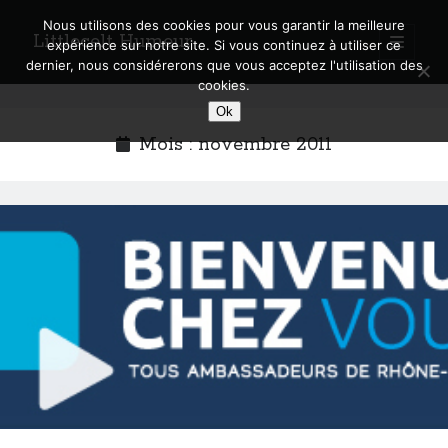
Nous utilisons des cookies pour vous garantir la meilleure
Littlecelt Humeur
open
expérience sur notre site. Si vous continuez à utiliser ce
primary
Sidebar
dernier, nous considérerons que vous acceptez l'utilisation des
menu
cookies.
Recherche sur le blog
Ok
Search
Mois :
novembre 2011
Derniers articles
Municipales 2026 : Lyon, Métropole et Caluire, mon choix pour l’avenir
Explorez les Chemins Enchantés à Vélo : Aventures Familiales près de
Lyon !
Quel Lyonnais es-tu, Renaud Ducher ?
A quand une véritable place pour le vélo à Caluire dans la Métropole de
Lyon ?
Comment je vis ma vie sur un vélo