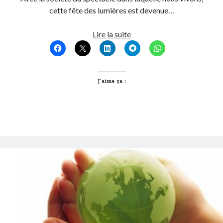
cette fête des lumières est devenue…
Post inutile
Proust
Fêtons
Lire la suite
Sons
les
Sorties cuculturelles
lumières
Tavukoi
localement
Vidéos
J’aime ça :