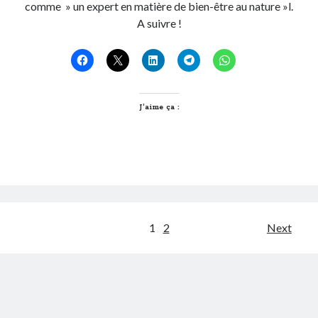
comme » un expert en matière de bien-être au nature »l.
A suivre !
J’aime ça :
Pagination
1
2
Next
des
publications