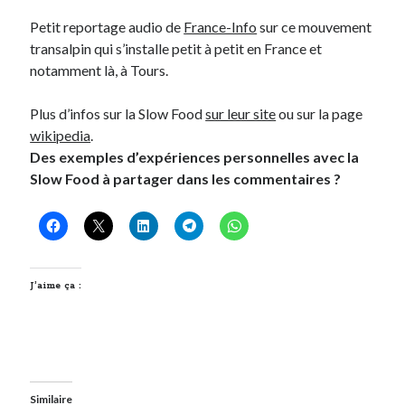
Petit reportage audio de
France-Info
sur ce mouvement
transalpin qui s’installe petit à petit en France et
Derniers Commentaires
notamment là, à Tours.
Entretien ménager
dans
T’as vu quoi ? #52
JF
dans
C’était pas mieux avant… à Lyon
Plus d’infos sur la Slow Food
sur leur site
ou sur la page
littlecelt
dans
Comment j’ai opéré ma vélorution toute personnelle
wikipedia
.
Anthony
dans
Comment j’ai opéré ma vélorution toute personnelle
Des exemples d’expériences personnelles avec la
Renaud Ducher
dans
Comment j’ai opéré ma vélorution toute
Slow Food à partager dans les commentaires ?
personnelle
Commentaires récents
Entretien ménager
dans
T’as vu quoi ? #52
J’aime ça :
JF
dans
C’était pas mieux avant… à Lyon
littlecelt
dans
Comment j’ai opéré ma vélorution toute personnelle
Anthony
dans
Comment j’ai opéré ma vélorution toute personnelle
Renaud Ducher
dans
Comment j’ai opéré ma vélorution toute
personnelle
Similaire