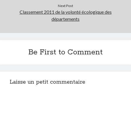
Next Post
Post inutile
Classement 2011 de la volonté écologique des
Proust
départements
Sons
Sorties cuculturelles
Tavukoi
Vidéos
Be First to Comment
Laisse un petit commentaire