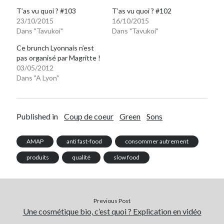
T’as vu quoi ? #103
T’as vu quoi ? #102
23/10/2015
16/10/2015
On parle de quoi ?
Dans "Tavukoi"
Dans "Tavukoi"
A Lyon
Ce brunch Lyonnais n’est
Bon plan du dimanche
pas organisé par Magritte !
Coup de coeur
03/05/2012
Dans "A Lyon"
Daddy
Engagé
Geek
Green
Published in
Coup de coeur
Green
Sons
Humeur
Lectures
AMAP
anti fast-food
consommer autrement
Lyon
produits
qualité
slow food
Lyon à Livre Ouvert
Mini-monsieur
Non classé
Parole de Follower
Previous Post
Une cosmétique bio, c’est quoi ? Explication en vidéo
Patchwork
Photos