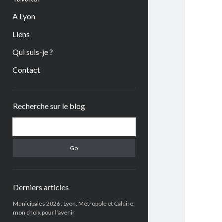
A Lyon
Liens
Qui suis-je ?
Contact
Sidebar
Recherche sur le blog
Search
Derniers articles
Municipales 2026 : Lyon, Métropole et Caluire,
mon choix pour l’avenir