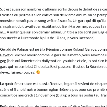
5
, c’est aussi son nombres d’albums sortis depuis le début de sa ca
Excusez du peu mais si on enlève son deuxième album, on ne peut p
monsieur ne soit pas un song writer à succès. Un gars qui dit qu’il a
s’inspirant du travail et en écoûtant du Ben Harper ne peut pas fai
m… A noter que sur son dernier album, un titre a été écrit par Eag
son succès à lui remonte à plus de 10 ans, je vous l’accorde).
G
érald de Palmas est né à la Réunion comme Roland Garros, co
Payet
ou encore mieux comme le gars de la météo, vous savez celui
gag (bah oui l’ancêtre des dailymotion, youtube et cie, ils ont rien i
gars qui ressemble à Chubaka. Bref passons, il est de la Réunion et
devez l’aimez (ou pas)
L
a quatrième raison est aussi affective, le gars il revient de cinq an
scène et il choisi notre bonne région rhône-alpes pour ses premières
concert ce mercredi 11 novembre (big up à tous les poilus) au Tra
E
nfin dernière raison, de l’apprécier ça pas dû être facile de port