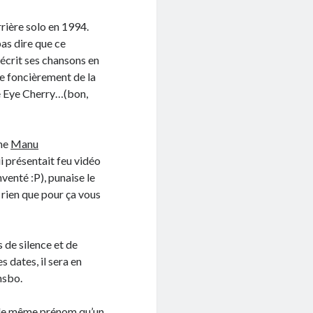
rrière solo en 1994.
as dire que ce
 écrit ses chansons en
re foncièrement de la
le Eye Cherry…(bon,
mme
Manu
 présentait feu vidéo
nventé :P), punaise le
 rien que pour ça vous
s de silence et de
 dates, il sera en
nsbo.
er le même prénom qu’un