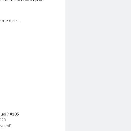
ez me dire…
quoi ? #105
020
vukoi"