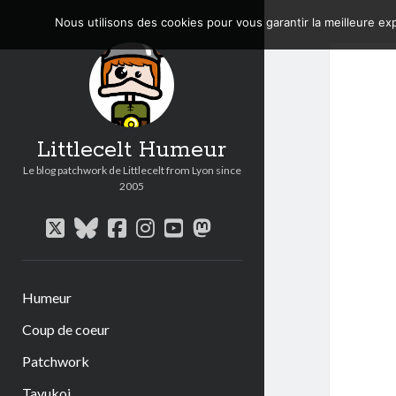
Nous utilisons des cookies pour vous garantir la meilleure exp
Littlecelt Humeur
Le blog patchwork de Littlecelt from Lyon since
2005
twitter
bluesky
facebook
instagram
youtube
mastodon
Humeur
Coup de coeur
Patchwork
Tavukoi