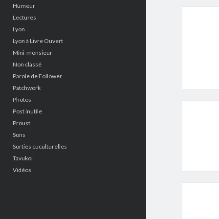
Humeur
Lectures
Lyon
Lyon à Livre Ouvert
Mini-monsieur
Non classé
Parole de Follower
Patchwork
Photos
Post inutile
Proust
Sons
Sorties cuculturelles
Tavukoi
Vidéos