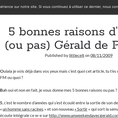
érience sur notre site. Si vous continuez à utiliser ce dernier, nous co
5 bonnes raisons d
(ou pas) Gérald de 
Published by
littlecelt
on
08/11/2009
O
ulala je vois déjà dans vos yeux mais c’est quoi cet article, tu t’es
FM ou quoi ?
B
ah oui et non en fait, je vous donne mes 5 bonnes raisons ou pas ?
5
, c’est le nombre d’années qui s’est écoulé entre la sortie de son 
«
un homme sans racines
» et son nouveau
« Sortir
» qui sort la sema
écoute intégrale ce w-e sur
http://www.unweekendavecgerald.co