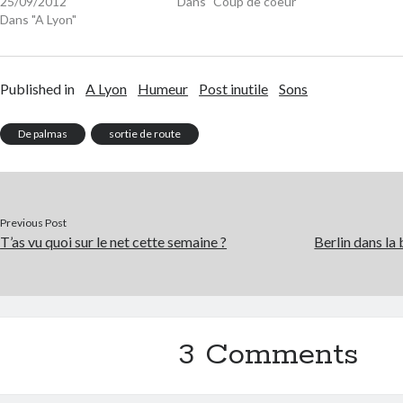
25/09/2012
Dans "Coup de coeur"
Dans "A Lyon"
Published in
A Lyon
Humeur
Post inutile
Sons
De palmas
sortie de route
Previous Post
T’as vu quoi sur le net cette semaine ?
Berlin dans la
3 Comments