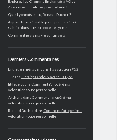
Explorez les Chemins Enchantés à Vélo :
Aventures Familiales près de Lyon !
Quel Lyonnais es-tu, Renaud Ducher ?
A quand une véritable place pour le vélo à
Caluire dans la Métropole de Lyon ?
Comment je vis ma vie sur un vélo
Derniers Commentaires
Entretien ménager
dans
T’as vu quoi ? #52
JF
dans
C’était pas mieux avant… à Lyon
littlecelt
dans
Comment j’ai opéré ma
vélorution toute personnelle
Anthony
dans
Comment j’ai opéré ma
vélorution toute personnelle
Renaud Ducher
dans
Comment j’ai opéré ma
vélorution toute personnelle
Commentaires récents