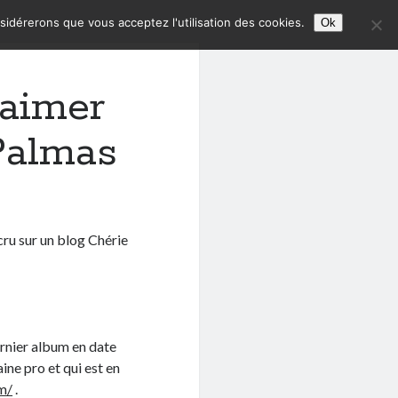
nsidérerons que vous acceptez l'utilisation des cookies.
Ok
’aimer
Palmas
 cru sur un blog Chérie
dernier album en date
ine pro et qui est en
m/
.