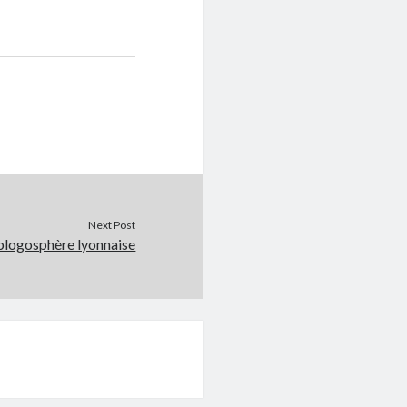
Next Post
 blogosphère lyonnaise