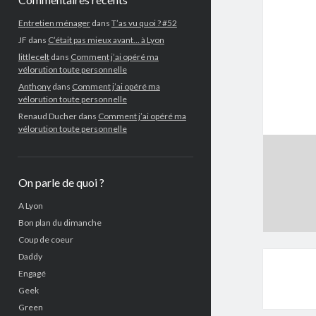
Entretien ménager
dans
T’as vu quoi ? #52
JF
dans
C’était pas mieux avant… à Lyon
littlecelt
dans
Comment j’ai opéré ma
vélorution toute personnelle
Anthony
dans
Comment j’ai opéré ma
vélorution toute personnelle
Renaud Ducher
dans
Comment j’ai opéré ma
vélorution toute personnelle
On parle de quoi ?
A Lyon
Bon plan du dimanche
Coup de coeur
Daddy
Engagé
Geek
Green