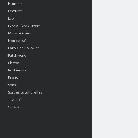
Humeur
Lectures
Lyon
Lyon à Livre Ouvert
Mini-monsieur
Non classé
Parole de Follower
Patchwork
Photos
Post inutile
Proust
Sons
Sorties cuculturelles
Tavukoi
Vidéos