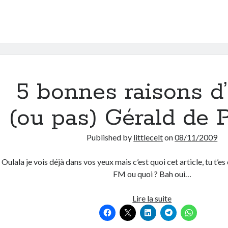
feu
l’Europe
5 bonnes raisons d
(ou pas) Gérald de 
Published by
littlecelt
on
08/11/2009
Oulala je vois déjà dans vos yeux mais c’est quoi cet article, tu t’e
FM ou quoi ? Bah oui…
5
Lire la suite
bonnes
raisons