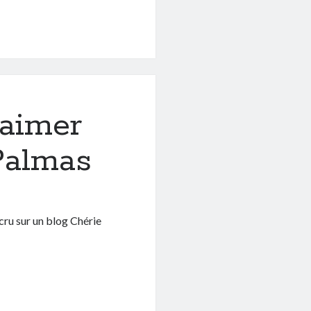
’aimer
Palmas
s cru sur un blog Chérie