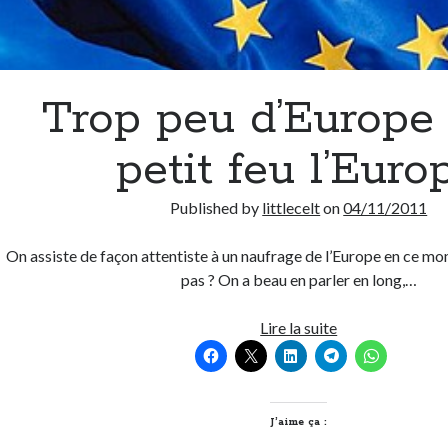
Trop peu d’Europe 
petit feu l’Euro
Published by
littlecelt
on
04/11/2011
On assiste de façon attentiste à un naufrage de l’Europe en ce m
pas ? On a beau en parler en long,…
Trop
Lire la suite
peu
d’Europe
tue
à
J’aime ça :
petit