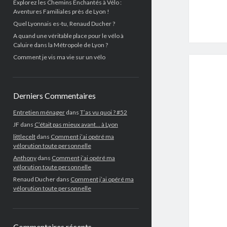
Explorez les Chemins Enchantés à Vélo :
Aventures Familiales près de Lyon !
Quel Lyonnais es-tu, Renaud Ducher ?
A quand une véritable place pour le vélo à
Caluire dans la Métropole de Lyon ?
Comment je vis ma vie sur un vélo
Derniers Commentaires
Entretien ménager
dans
T’as vu quoi ? #52
JF
dans
C’était pas mieux avant… à Lyon
littlecelt
dans
Comment j’ai opéré ma
vélorution toute personnelle
Anthony
dans
Comment j’ai opéré ma
vélorution toute personnelle
Renaud Ducher
dans
Comment j’ai opéré ma
vélorution toute personnelle
Commentaires récents