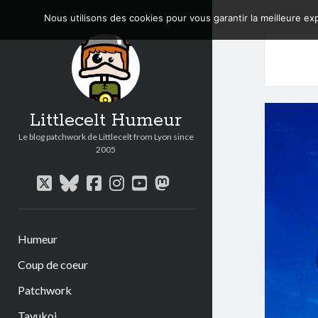
Nous utilisons des cookies pour vous garantir la meilleure exp
Littlecelt Humeur
Le blog patchwork de Littlecelt from Lyon since
2005
twitter
bluesky
facebook
instagram
youtube
mastodon
Humeur
Coup de coeur
Patchwork
Tavukoi