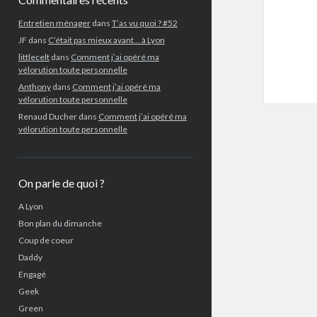
Entretien ménager
dans
T’as vu quoi ? #52
JF
dans
C’était pas mieux avant… à Lyon
littlecelt
dans
Comment j’ai opéré ma
vélorution toute personnelle
Anthony
dans
Comment j’ai opéré ma
vélorution toute personnelle
Renaud Ducher
dans
Comment j’ai opéré ma
vélorution toute personnelle
On parle de quoi ?
A Lyon
Bon plan du dimanche
Coup de coeur
Daddy
Engagé
Geek
Green