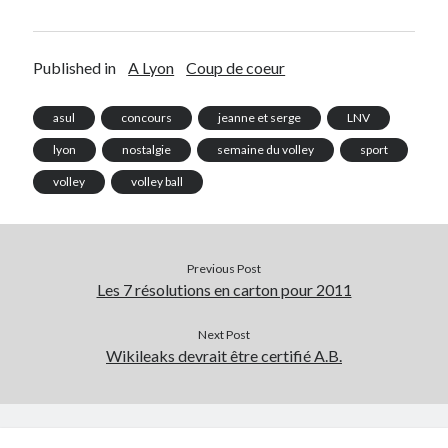
Published in
A Lyon
Coup de coeur
asul
concours
jeanne et serge
LNV
lyon
nostalgie
semaine du volley
sport
volley
volley ball
Previous Post
Les 7 résolutions en carton pour 2011
Next Post
Wikileaks devrait être certifié A.B.