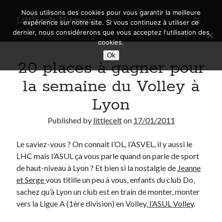
Nous utilisons des cookies pour vous garantir la meilleure
Littlecelt Humeur
open
expérience sur notre site. Si vous continuez à utiliser ce
primary
Sidebar
dernier, nous considérerons que vous acceptez l'utilisation des
menu
cookies.
Recherche sur le blog
Ok
20 places à gagner pour
Search
la semaine du Volley à
Lyon
Published by
littlecelt
on
17/01/2011
Derniers articles
Le saviez-vous ? On connait l’OL, l’ASVEL, il y aussi le
Municipales 2026 : Lyon, Métropole et Caluire, mon choix pour l’avenir
LHC mais l’ASUL ça vous parle quand on parle de sport
Explorez les Chemins Enchantés à Vélo : Aventures Familiales près de
Lyon !
de haut-niveau à Lyon ? Et bien si la nostalgie de
Jeanne
Quel Lyonnais es-tu, Renaud Ducher ?
et Serge
vous titille un peu à vous, enfants du club Do,
A quand une véritable place pour le vélo à Caluire dans la Métropole de
sachez qu’à Lyon un club est en train de monter, monter
Lyon ?
vers la Ligue A (1ère division) en Volley,
l’ASUL Volley
.
Comment je vis ma vie sur un vélo