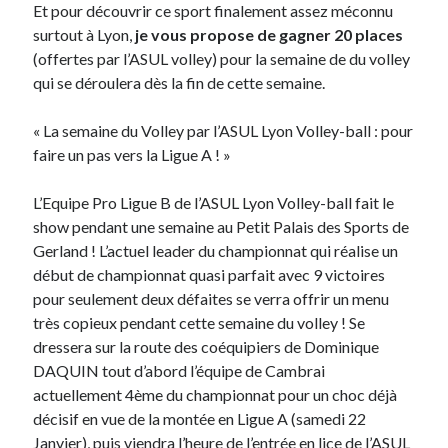
Et pour découvrir ce sport finalement assez méconnu
surtout à Lyon,
je vous propose de gagner 20 places
Derniers Commentaires
(offertes par l’ASUL volley) pour la semaine de du volley
qui se déroulera dès la fin de cette semaine.
Entretien ménager
dans
T’as vu quoi ? #52
JF
dans
C’était pas mieux avant… à Lyon
« La semaine du Volley par l’ASUL Lyon Volley-ball : pour
littlecelt
dans
Comment j’ai opéré ma vélorution toute personnelle
faire un pas vers la Ligue A ! »
Anthony
dans
Comment j’ai opéré ma vélorution toute personnelle
Renaud Ducher
dans
Comment j’ai opéré ma vélorution toute
L’Equipe Pro Ligue B de l’ASUL Lyon Volley-ball fait le
personnelle
show pendant une semaine au Petit Palais des Sports de
Gerland ! L’actuel leader du championnat qui réalise un
début de championnat quasi parfait avec 9 victoires
Commentaires récents
pour seulement deux défaites se verra offrir un menu
Entretien ménager
dans
T’as vu quoi ? #52
très copieux pendant cette semaine du volley ! Se
JF
dans
C’était pas mieux avant… à Lyon
dressera sur la route des coéquipiers de Dominique
littlecelt
dans
Comment j’ai opéré ma vélorution toute personnelle
DAQUIN tout d’abord l’équipe de Cambrai
Anthony
dans
Comment j’ai opéré ma vélorution toute personnelle
actuellement 4ème du championnat pour un choc déjà
Renaud Ducher
dans
Comment j’ai opéré ma vélorution toute
décisif en vue de la montée en Ligue A (samedi 22
personnelle
Janvier), puis viendra l’heure de l’entrée en lice de l’ASUL