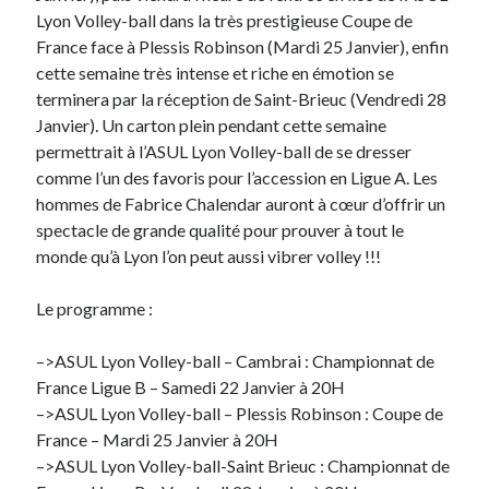
Lyon Volley-ball dans la très prestigieuse Coupe de
France face à Plessis Robinson (Mardi 25 Janvier), enfin
On parle de quoi ?
cette semaine très intense et riche en émotion se
A Lyon
terminera par la réception de Saint-Brieuc (Vendredi 28
Bon plan du dimanche
Janvier). Un carton plein pendant cette semaine
Coup de coeur
permettrait à l’ASUL Lyon Volley-ball de se dresser
Daddy
comme l’un des favoris pour l’accession en Ligue A. Les
Engagé
hommes de Fabrice Chalendar auront à cœur d’offrir un
Geek
spectacle de grande qualité pour prouver à tout le
Green
monde qu’à Lyon l’on peut aussi vibrer volley !!!
Humeur
Lectures
Le programme :
Lyon
Lyon à Livre Ouvert
–>ASUL Lyon Volley-ball – Cambrai : Championnat de
Mini-monsieur
France Ligue B – Samedi 22 Janvier à 20H
Non classé
–>ASUL Lyon Volley-ball – Plessis Robinson : Coupe de
Parole de Follower
France – Mardi 25 Janvier à 20H
Patchwork
–>ASUL Lyon Volley-ball-Saint Brieuc : Championnat de
Photos