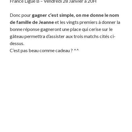
France Ligue B – Vendredi 28 Janvier à 20H
Post inutile
Proust
Donc pour
gagner c’est simple, on me donne le nom
Sons
de famille de Jeanne
et les vingts premiers à donner la
Sorties cuculturelles
bonne réponse gagneront une place qui cerise sur le
Tavukoi
gâteau permettra d’assister aux trois matchs cités ci-
Vidéos
dessus.
C’est pas beau comme cadeau ? ^^