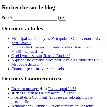
Recherche sur le blog
Search
Derniers articles
Municipales 2026 : Lyon, Métropole et Caluire, mon choix
pour l’avenir
Explorez les Chemins Enchantés à Vélo : Aventures
Familiales près de Lyon !
Quel Lyonnais es-tu, Renaud Ducher ?
A quand une véritable place pour le vélo à Caluire dans la
Métropole de Lyon ?
Comment je vis ma vie sur un vélo
Derniers Commentaires
Entretien ménager
dans
T’as vu quoi ? #52
JF
dans
C’était pas mieux avant… à Lyon
littlecelt
dans
Comment j’ai opéré ma vélorution toute
personnelle
Anthony
dans
Comment j’ai opéré ma vélorution toute