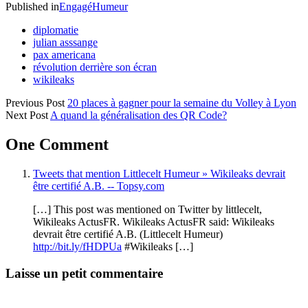
Published in
Engagé
Humeur
diplomatie
julian asssange
pax americana
révolution derrière son écran
wikileaks
Previous Post
20 places à gagner pour la semaine du Volley à Lyon
Next Post
A quand la généralisation des QR Code?
One Comment
Tweets that mention Littlecelt Humeur » Wikileaks devrait
être certifié A.B. -- Topsy.com
[…] This post was mentioned on Twitter by littlecelt,
Wikileaks ActusFR. Wikileaks ActusFR said: Wikileaks
devrait être certifié A.B. (Littlecelt Humeur)
http://bit.ly/fHDPUa
#Wikileaks […]
Laisse un petit commentaire