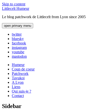
Skip to content
Littlecelt Humeur
Le blog patchwork de Littlecelt from Lyon since 2005
open primary menu
twitter
bluesky
facebook
instagram
youtube
mastodon
Humeur
Coup de coeur
Patchwork
Tavukoi
A Lyon
Liens
Qui suis-je ?
Contact
Sidebar