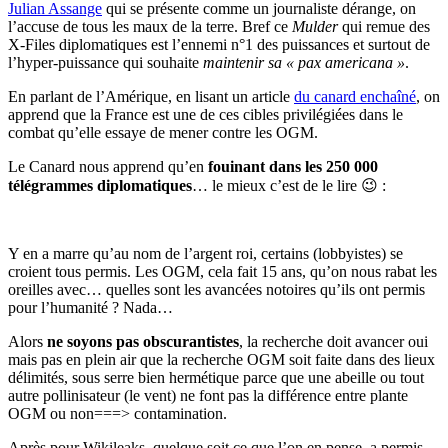
Julian Assange
qui se présente comme un journaliste dérange, on
l’accuse de tous les maux de la terre. Bref ce
Mulder
qui remue des
X-Files diplomatiques est l’ennemi n°1 des puissances et surtout de
l’hyper-puissance qui souhaite
maintenir sa « pax americana »
.
En parlant de l’Amérique, en lisant un article
du canard enchaîné
, on
apprend que la France est une de ces cibles privilégiées dans le
combat qu’elle essaye de mener contre les OGM.
Le Canard nous apprend qu’en
fouinant dans les 250 000
télégrammes diplomatiques
… le mieux c’est de le lire 😉 :
Y en a marre qu’au nom de l’argent roi, certains (lobbyistes) se
croient tous permis. Les OGM, cela fait 15 ans, qu’on nous rabat les
oreilles avec… quelles sont les avancées notoires qu’ils ont permis
pour l’humanité ? Nada…
Alors
ne soyons pas obscurantistes
, la recherche doit avancer oui
mais pas en plein air que la recherche OGM soit faite dans des lieux
délimités, sous serre bien hermétique parce que une abeille ou tout
autre pollinisateur (le vent) ne font pas la différence entre plante
OGM ou non===> contamination.
Après pour Wikileaks, quelque soit ce que l’on en pense, a permis