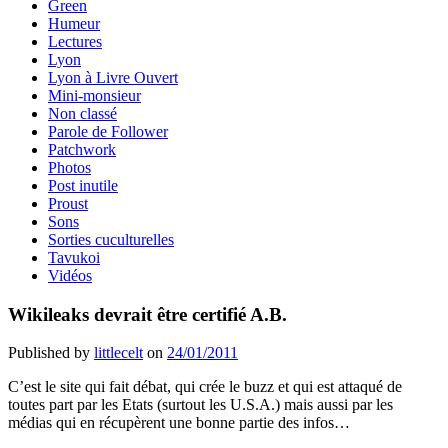
Green
Humeur
Lectures
Lyon
Lyon à Livre Ouvert
Mini-monsieur
Non classé
Parole de Follower
Patchwork
Photos
Post inutile
Proust
Sons
Sorties cuculturelles
Tavukoi
Vidéos
Wikileaks devrait être certifié A.B.
Published by
littlecelt
on
24/01/2011
C’est le site qui fait débat, qui crée le buzz et qui est attaqué de
toutes part par les Etats (surtout les U.S.A.) mais aussi par les
médias qui en récupèrent une bonne partie des infos…