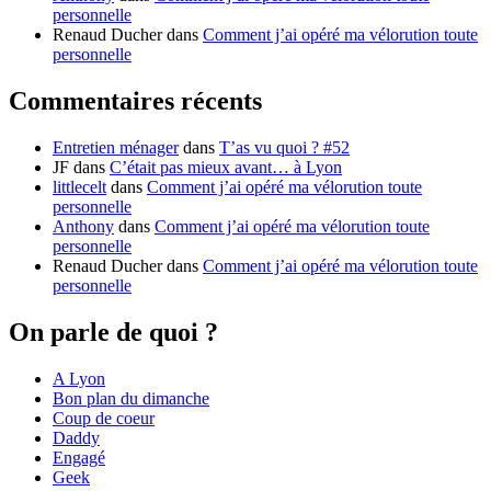
personnelle
Renaud Ducher
dans
Comment j’ai opéré ma vélorution toute
personnelle
Commentaires récents
Entretien ménager
dans
T’as vu quoi ? #52
JF
dans
C’était pas mieux avant… à Lyon
littlecelt
dans
Comment j’ai opéré ma vélorution toute
personnelle
Anthony
dans
Comment j’ai opéré ma vélorution toute
personnelle
Renaud Ducher
dans
Comment j’ai opéré ma vélorution toute
personnelle
On parle de quoi ?
A Lyon
Bon plan du dimanche
Coup de coeur
Daddy
Engagé
Geek