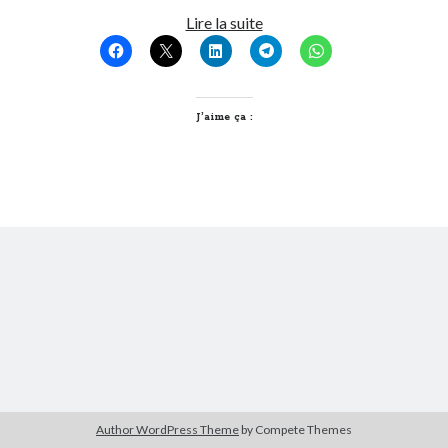
Wikileaks
Lire la suite
devrait
Derniers Commentaires
être
Entretien ménager
dans
T’as vu quoi ? #52
certifié
JF
dans
C’était pas mieux avant… à Lyon
A.B.
J’aime ça :
littlecelt
dans
Comment j’ai opéré ma vélorution toute personnelle
Anthony
dans
Comment j’ai opéré ma vélorution toute personnelle
Renaud Ducher
dans
Comment j’ai opéré ma vélorution toute
personnelle
Commentaires récents
Entretien ménager
dans
T’as vu quoi ? #52
JF
dans
C’était pas mieux avant… à Lyon
littlecelt
dans
Comment j’ai opéré ma vélorution toute personnelle
Anthony
dans
Comment j’ai opéré ma vélorution toute personnelle
Renaud Ducher
dans
Comment j’ai opéré ma vélorution toute
personnelle
Author WordPress Theme
by Compete Themes