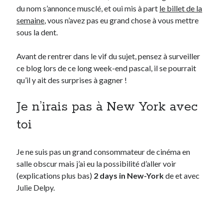
du nom s’annonce musclé, et oui mis à part
le billet de la
semaine
, vous n’avez pas eu grand chose à vous mettre
Derniers Commentaires
sous la dent.
Entretien ménager
dans
T’as vu quoi ? #52
Avant de rentrer dans le vif du sujet, pensez à surveiller
JF
dans
C’était pas mieux avant… à Lyon
ce blog lors de ce long week-end pascal, il se pourrait
littlecelt
dans
Comment j’ai opéré ma vélorution toute personnelle
qu’il y ait des surprises à gagner !
Anthony
dans
Comment j’ai opéré ma vélorution toute personnelle
Renaud Ducher
dans
Comment j’ai opéré ma vélorution toute
personnelle
Je n’irais pas à New York avec
toi
Commentaires récents
Je ne suis pas un grand consommateur de cinéma en
Entretien ménager
dans
T’as vu quoi ? #52
salle obscur mais j’ai eu la possibilité d’aller voir
JF
dans
C’était pas mieux avant… à Lyon
(explications plus bas)
2 days in New-York
de et avec
littlecelt
dans
Comment j’ai opéré ma vélorution toute personnelle
Julie Delpy.
Anthony
dans
Comment j’ai opéré ma vélorution toute personnelle
Renaud Ducher
dans
Comment j’ai opéré ma vélorution toute
personnelle