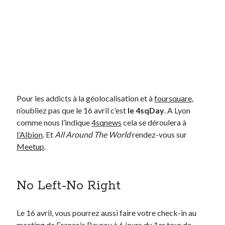
Pour les addicts à la géolocalisation et à
foursquare
,
n’oubliez pas que le 16 avril c’est
le 4sqDay
. A Lyon
comme nous l’indique
4sqnews
cela se déroulera à
l’Albion
. Et
All Around The World
rendez-vous sur
Meetup
.
No Left-No Right
Le 16 avril, vous pourrez aussi faire votre check-in au
meeting de François Bayrou à 6 jours du 1er tour de