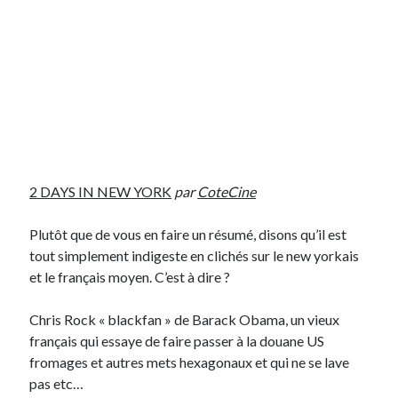
On parle de quoi ?
A Lyon
Bon plan du dimanche
Coup de coeur
Daddy
Engagé
Geek
2 DAYS IN NEW YORK
par
CoteCine
Green
Humeur
Plutôt que de vous en faire un résumé, disons qu’il est
Lectures
tout simplement indigeste en clichés sur le new yorkais
Lyon
et le français moyen. C’est à dire ?
Lyon à Livre Ouvert
Mini-monsieur
Chris Rock « blackfan » de Barack Obama, un vieux
Non classé
français qui essaye de faire passer à la douane US
Parole de Follower
fromages et autres mets hexagonaux et qui ne se lave
Patchwork
pas etc…
Photos