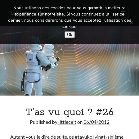
Nous utilisons des cookies pour vous garantir la meilleure
Littlecelt Humeur
open
expérience sur notre site. Si vous continuez à utiliser ce
primary
Sidebar
dernier, nous considérerons que vous acceptez l'utilisation des
menu
cookies.
Recherche sur le blog
Ok
Search
Derniers articles
Municipales 2026 : Lyon, Métropole et Caluire, mon choix pour l’avenir
Explorez les Chemins Enchantés à Vélo : Aventures Familiales près de
Lyon !
T’as vu quoi ? #26
Quel Lyonnais es-tu, Renaud Ducher ?
A quand une véritable place pour le vélo à Caluire dans la Métropole de
Published by
littlecelt
on
06/04/2012
Lyon ?
Comment je vis ma vie sur un vélo
Autant vous le dire de suite, ce #tavukoi vingt-sixième