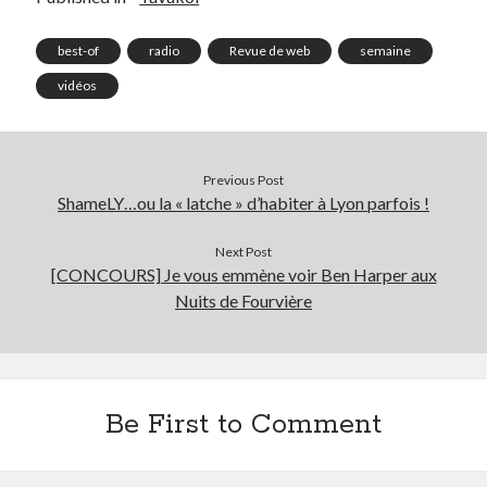
best-of
radio
Revue de web
semaine
vidéos
Previous Post
ShameLY…ou la « latche » d’habiter à Lyon parfois !
Next Post
[CONCOURS] Je vous emmène voir Ben Harper aux
Nuits de Fourvière
Be First to Comment