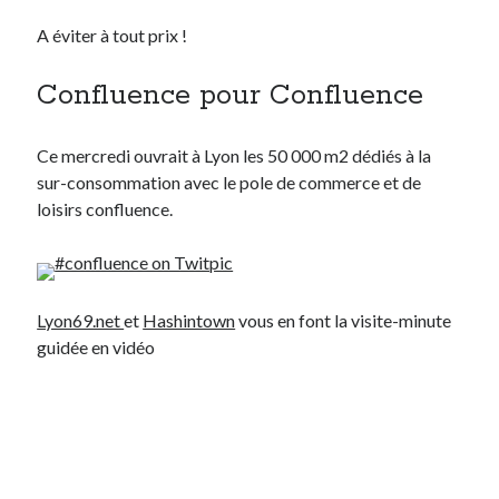
Post inutile
A éviter à tout prix !
Proust
Sons
Confluence pour Confluence
Sorties cuculturelles
Tavukoi
Ce mercredi ouvrait à Lyon les 50 000 m2 dédiés à la
Vidéos
sur-consommation avec le pole de commerce et de
loisirs confluence.
Lyon69.net
et
Hashintown
vous en font la visite-minute
guidée en vidéo