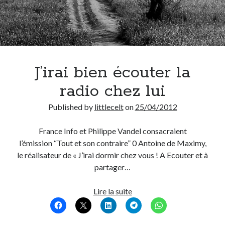
J’irai bien écouter la
radio chez lui
Published by
littlecelt
on
25/04/2012
France Info et Philippe Vandel consacraient
l’émission “Tout et son contraire” 0 Antoine de Maximy,
le réalisateur de « J’irai dormir chez vous ! A Ecouter et à
partager…
J’irai
Lire la suite
bien
écouter