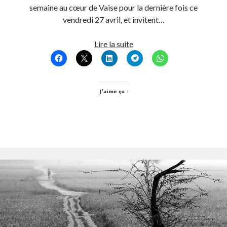
semaine au cœur de Vaise pour la dernière fois ce
vendredi 27 avril, et invitent…
Quai
Lire la suite
des
Ludes
hors
les
J’aime ça :
murs
!