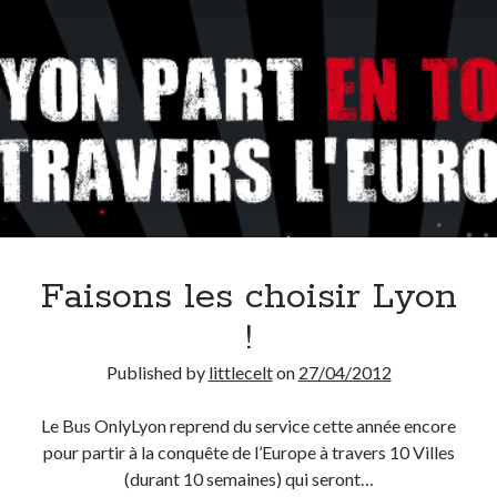
On parle de quoi ?
A Lyon
Bon plan du dimanche
Coup de coeur
Daddy
Engagé
Geek
Green
Humeur
Faisons les choisir Lyon
Lectures
!
Lyon
Lyon à Livre Ouvert
Published by
littlecelt
on
27/04/2012
Mini-monsieur
Non classé
Le Bus OnlyLyon reprend du service cette année encore
Parole de Follower
pour partir à la conquête de l’Europe à travers 10 Villes
Patchwork
(durant 10 semaines) qui seront…
Photos