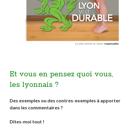
On parle de quoi ?
A Lyon
Bon plan du dimanche
Coup de coeur
Daddy
Engagé
Geek
Green
Et vous en pensez quoi vous,
Humeur
Lectures
les lyonnais ?
Lyon
Lyon à Livre Ouvert
Des exemples ou des contres-exemples à apporter
Mini-monsieur
dans les commentaires ?
Non classé
Parole de Follower
Dites-moi tout !
Patchwork
Photos