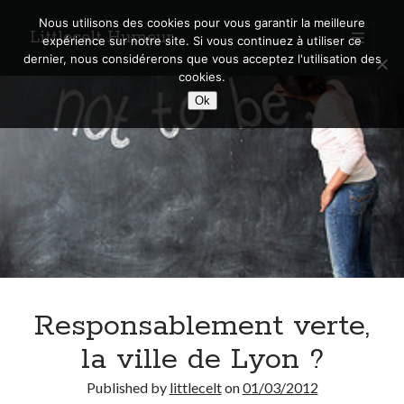
Nous utilisons des cookies pour vous garantir la meilleure
Littlecelt Humeur
open
expérience sur notre site. Si vous continuez à utiliser ce
primary
Sidebar
dernier, nous considérerons que vous acceptez l'utilisation des
menu
cookies.
Recherche sur le blog
Ok
Search
Derniers articles
Municipales 2026 : Lyon, Métropole et Caluire, mon choix pour l’avenir
Explorez les Chemins Enchantés à Vélo : Aventures Familiales près de
Lyon !
Responsablement verte,
Quel Lyonnais es-tu, Renaud Ducher ?
A quand une véritable place pour le vélo à Caluire dans la Métropole de
la ville de Lyon ?
Lyon ?
Comment je vis ma vie sur un vélo
Published by
littlecelt
on
01/03/2012