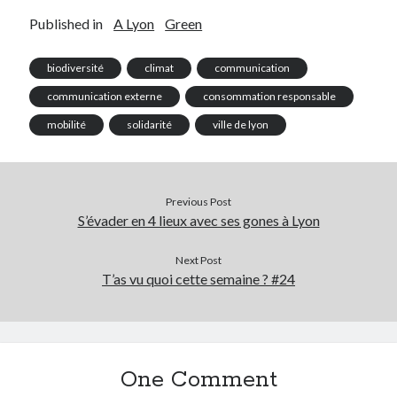
Published in
A Lyon
Green
biodiversité
climat
communication
communication externe
consommation responsable
mobilité
solidarité
ville de lyon
Previous Post
S’évader en 4 lieux avec ses gones à Lyon
Next Post
T’as vu quoi cette semaine ? #24
One Comment