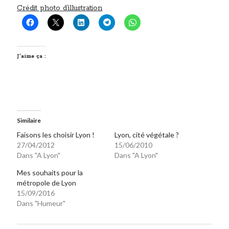
Crédit photo d’illustration
Post inutile
Proust
Sons
Sorties cuculturelles
J’aime ça :
Tavukoi
Vidéos
Similaire
Faisons les choisir Lyon !
Lyon, cité végétale ?
27/04/2012
15/06/2010
Dans "A Lyon"
Dans "A Lyon"
Mes souhaits pour la
métropole de Lyon
15/09/2016
Dans "Humeur"