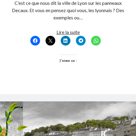
C’est ce que nous dit la ville de Lyon sur les panneaux
Post inutile
Decaux. Et vous en pensez quoi vous, les lyonnais ? Des
Proust
exemples ou…
Sons
Sorties cuculturelles
Responsablement
Lire la suite
Tavukoi
verte,
Vidéos
la
ville
de
J’aime ça :
Lyon
?