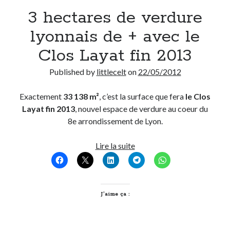
3 hectares de verdure
Derniers Commentaires
lyonnais de + avec le
Entretien ménager
dans
T’as vu quoi ? #52
Clos Layat fin 2013
JF
dans
C’était pas mieux avant… à Lyon
littlecelt
dans
Comment j’ai opéré ma vélorution toute personnelle
Published by
littlecelt
on
22/05/2012
Anthony
dans
Comment j’ai opéré ma vélorution toute personnelle
Renaud Ducher
dans
Comment j’ai opéré ma vélorution toute
Exactement
33 138 m²
, c’est la surface que fera
le Clos
personnelle
Layat fin 2013
, nouvel espace de verdure au coeur du
8e arrondissement de Lyon.
Commentaires récents
3
Lire la suite
hectares
Entretien ménager
dans
T’as vu quoi ? #52
de
JF
dans
C’était pas mieux avant… à Lyon
verdure
littlecelt
dans
Comment j’ai opéré ma vélorution toute personnelle
lyonnais
J’aime ça :
Anthony
dans
Comment j’ai opéré ma vélorution toute personnelle
de
Renaud Ducher
dans
Comment j’ai opéré ma vélorution toute
personnelle
+