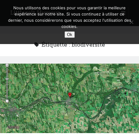
Nous utilisons des cookies pour vous garantir la meilleure
Littlecelt Humeur
open
expérience sur notre site. Si vous continuez à utiliser ce
primary
Sidebar
dernier, nous considérerons que vous acceptez l'utilisation des
menu
cookies.
Recherche sur le blog
Ok
Search
Étiquette :
biodiversité
Derniers articles
Municipales 2026 : Lyon, Métropole et Caluire, mon choix pour l’avenir
Explorez les Chemins Enchantés à Vélo : Aventures Familiales près de
Lyon !
Quel Lyonnais es-tu, Renaud Ducher ?
A quand une véritable place pour le vélo à Caluire dans la Métropole de
Lyon ?
Comment je vis ma vie sur un vélo