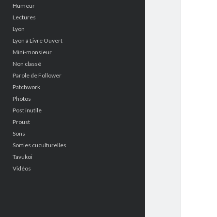
Humeur
Lectures
Lyon
Lyon à Livre Ouvert
Mini-monsieur
Non classé
Parole de Follower
Patchwork
Photos
Post inutile
Proust
Sons
Sorties cuculturelles
Tavukoi
Vidéos