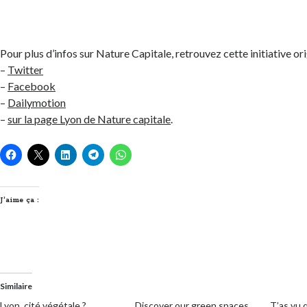
Pour plus d’infos sur Nature Capitale, retrouvez cette initiative ori
–
Twitter
–
Facebook
–
Dailymotion
–
sur la page Lyon de Nature capitale
.
J’aime ça :
Similaire
Lyon, cité végétale ?
Discover our green spaces
T’as vu 