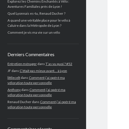
Explorez les Chemins Enchantés à Vélo :
Aventures Familiales près de Lyon !
Quel Lyonnais es-tu, Renaud Ducher ?
A quand une véritable place pour le vélo à
Caluire dans la Métropole de Lyon ?
Comment je vis ma vie sur un vélo
Derniers Commentaires
Entretien ménager
dans
T’as vu quoi ? #52
JF
dans
C’était pas mieux avant… à Lyon
littlecelt
dans
Comment j’ai opéré ma
vélorution toute personnelle
Anthony
dans
Comment j’ai opéré ma
vélorution toute personnelle
Renaud Ducher
dans
Comment j’ai opéré ma
vélorution toute personnelle
Commentaires récents