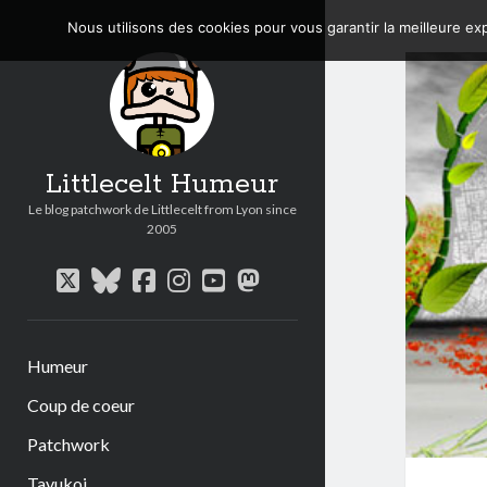
Nous utilisons des cookies pour vous garantir la meilleure exp
Littlecelt Humeur
Le blog patchwork de Littlecelt from Lyon since
2005
twitter
bluesky
facebook
instagram
youtube
mastodon
Humeur
Coup de coeur
Patchwork
Tavukoi