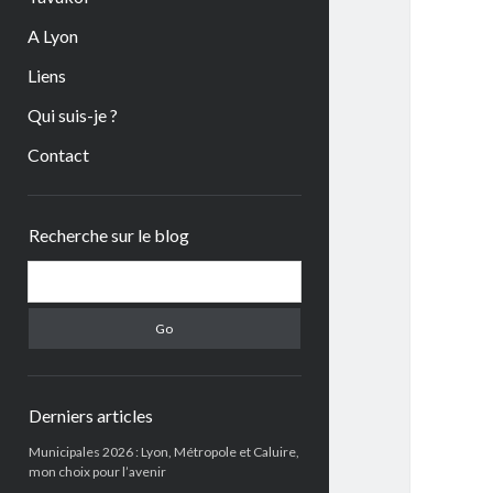
A Lyon
Liens
Qui suis-je ?
Contact
Sidebar
Recherche sur le blog
Search
Derniers articles
Municipales 2026 : Lyon, Métropole et Caluire,
mon choix pour l’avenir