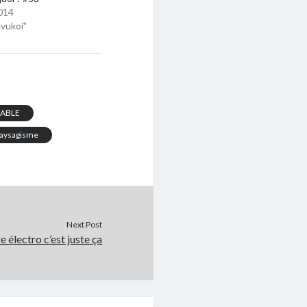
014
vukoi"
ABLE
aysagisme
Next Post
 électro c’est juste ça