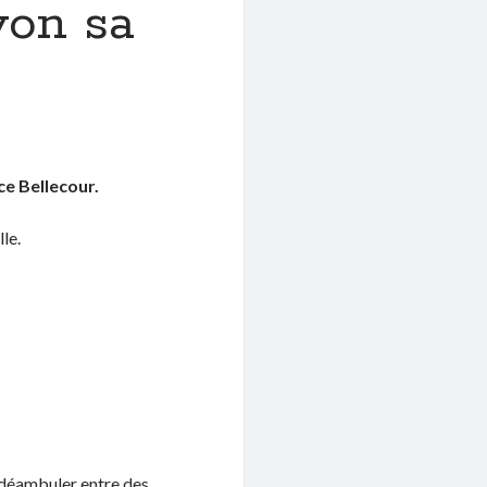
yon sa
ce Bellecour.
le.
 déambuler entre des