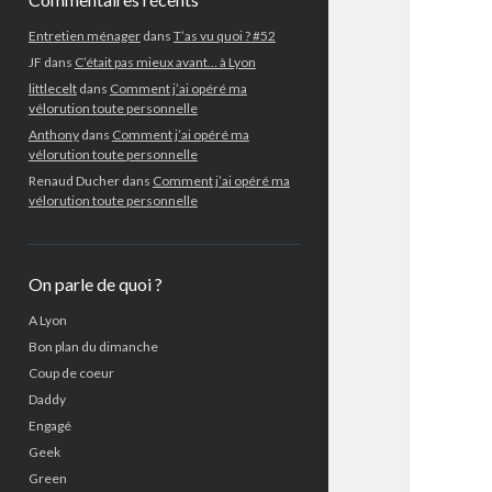
Entretien ménager
dans
T’as vu quoi ? #52
JF
dans
C’était pas mieux avant… à Lyon
littlecelt
dans
Comment j’ai opéré ma
vélorution toute personnelle
Anthony
dans
Comment j’ai opéré ma
vélorution toute personnelle
Renaud Ducher
dans
Comment j’ai opéré ma
vélorution toute personnelle
On parle de quoi ?
A Lyon
Bon plan du dimanche
Coup de coeur
Daddy
Engagé
Geek
Green