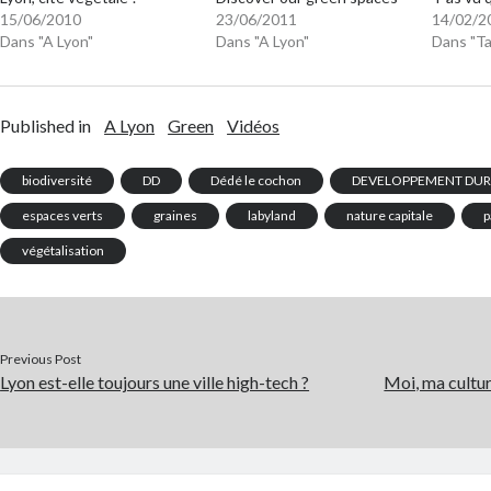
15/06/2010
23/06/2011
14/02/2
Dans "A Lyon"
Dans "A Lyon"
Dans "Ta
Published in
A Lyon
Green
Vidéos
biodiversité
DD
Dédé le cochon
DEVELOPPEMENT DUR
espaces verts
graines
labyland
nature capitale
p
végétalisation
Previous Post
Lyon est-elle toujours une ville high-tech ?
Moi, ma culture