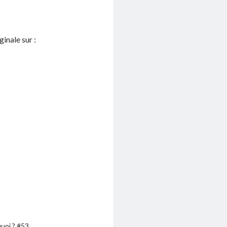
ginale sur :
quoi ? #53