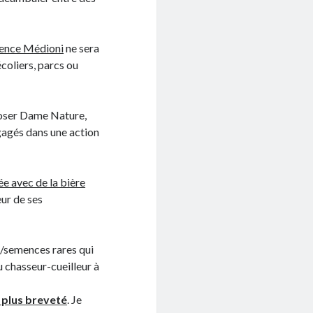
ence Médioni
ne sera
écoliers, parcs ou
oposer Dame Nature,
gagés dans une action
e avec de la bière
eur de ses
s/semences rares qui
u chasseur-cueilleur à
n plus breveté
. Je