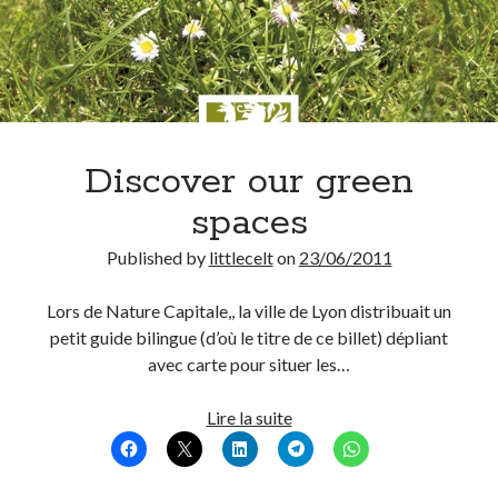
Discover our green
spaces
Published by
littlecelt
on
23/06/2011
Lors de Nature Capitale,, la ville de Lyon distribuait un
petit guide bilingue (d’où le titre de ce billet) dépliant
avec carte pour situer les…
Discover
Lire la suite
our
green
spaces