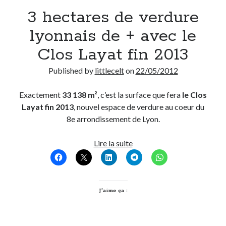
3 hectares de verdure
Derniers Commentaires
lyonnais de + avec le
Entretien ménager
dans
T’as vu quoi ? #52
Clos Layat fin 2013
JF
dans
C’était pas mieux avant… à Lyon
littlecelt
dans
Comment j’ai opéré ma vélorution toute personnelle
Published by
littlecelt
on
22/05/2012
Anthony
dans
Comment j’ai opéré ma vélorution toute personnelle
Renaud Ducher
dans
Comment j’ai opéré ma vélorution toute
Exactement
33 138 m²
, c’est la surface que fera
le Clos
personnelle
Layat fin 2013
, nouvel espace de verdure au coeur du
8e arrondissement de Lyon.
Commentaires récents
3
Lire la suite
hectares
Entretien ménager
dans
T’as vu quoi ? #52
de
JF
dans
C’était pas mieux avant… à Lyon
verdure
littlecelt
dans
Comment j’ai opéré ma vélorution toute personnelle
lyonnais
J’aime ça :
Anthony
dans
Comment j’ai opéré ma vélorution toute personnelle
de
Renaud Ducher
dans
Comment j’ai opéré ma vélorution toute
personnelle
+