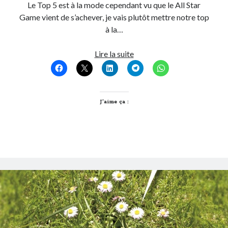
Le Top 5 est à la mode cependant vu que le All Star
Post inutile
Game vient de s’achever, je vais plutôt mettre notre top
Proust
à la…
Sons
Sorties cuculturelles
S’évader
Lire la suite
Tavukoi
en
Vidéos
4
lieux
avec
J’aime ça :
ses
gones
à
Lyon