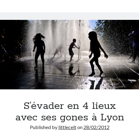
avec
le
Clos
On parle de quoi ?
Layat
A Lyon
fin
Bon plan du dimanche
2013
Coup de coeur
Daddy
Engagé
Geek
Green
Humeur
Lectures
Lyon
Lyon à Livre Ouvert
S’évader en 4 lieux
Mini-monsieur
avec ses gones à Lyon
Non classé
Parole de Follower
Published by
littlecelt
on
28/02/2012
Patchwork
Photos