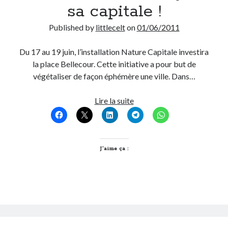
sa capitale !
Published by
littlecelt
on
01/06/2011
Du 17 au 19 juin, l’installation Nature Capitale investira
la place Bellecour. Cette initiative a pour but de
végétaliser de façon éphémère une ville. Dans…
La
Lire la suite
nature
fera
de
Lyon
J’aime ça :
sa
capitale
!