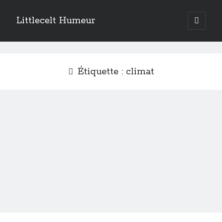
Littlecelt Humeur
open
primary
Sidebar
menu
Recherche sur le blog
Search
Étiquette :
climat
Derniers articles
Municipales 2026 : Lyon, Métropole et Caluire, mon choix pour l’avenir
Explorez les Chemins Enchantés à Vélo : Aventures Familiales près de
Lyon !
Quel Lyonnais es-tu, Renaud Ducher ?
A quand une véritable place pour le vélo à Caluire dans la Métropole de
Lyon ?
Comment je vis ma vie sur un vélo