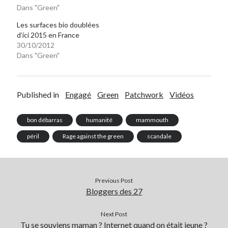
Dans "Green"
Les surfaces bio doublées
d’ici 2015 en France
30/10/2012
Dans "Green"
Published in
Engagé
Green
Patchwork
Vidéos
bon débarras
humanité
mammouth
péril
Rage against the green
scandale
Previous Post
Bloggers des 27
Next Post
Tu se souviens maman ? Internet quand on était jeune ?