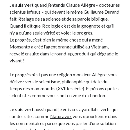
Je suis vert
quand j’entends
Claude Allègre « docteur es
scientus infusus » qui devant le même Guillaume Durand
On parle de quoi ?
fait l’étalage de sa science
et de sa parole biblique.
A Lyon
Quand il dit que l’écologie c’est de la gnognote et qu’il
Bon plan du dimanche
n’y a qu’une seule vérité et voie : le progrès.
Coup de coeur
Le progrès, c’est bien la même chose qui a mené
Daddy
Monsanto a créé l’agent orange utilisé au Vietnam,
Engagé
recyclé ensuite dans le round-up, produit qui dégrade le
Geek
vivant ?
Green
Humeur
Le progrès n’est pas une religion monsieur Allègre, vous
Lectures
dérivez vers le scientisme, philosophie qui date du
Lyon
temps des mammouths (XVIIIe siècle). Espérons que les
Lyon à Livre Ouvert
scientistes comme vous sont en voie d’extinction.
Mini-monsieur
Non classé
Je suis vert
aussi quand je vois ces ayatollahs verts qui
Parole de Follower
sur des sites comme
Naturavox
vous « poudrent » dans
Patchwork
les commentaires parce que vous parler d’une solution
Photos