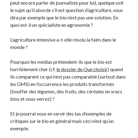
peut encore parler de journaliste pour lui), quelque soit
le sujet qu’il aborde s’il est question d’agriculture, vous
Derniers Commentaires
dira par exemple que le bio n’est pas une solution. En
quoi est-il un spécialiste en agronomie ?
Entretien ménager
dans
T’as vu quoi ? #52
JF
dans
C’était pas mieux avant… à Lyon
L’agriculture intensive a-t-elle résolu la faim dans le
littlecelt
dans
Comment j’ai opéré ma vélorution toute personnelle
monde ?
Anthony
dans
Comment j’ai opéré ma vélorution toute personnelle
Renaud Ducher
dans
Comment j’ai opéré ma vélorution toute
Pourquoi les médias prétendent-ils que le bio est
personnelle
horriblement cher (cf.
le dossier de Que choisir
) quand
ils comparent ce qui n’est pas comparable (surtout dans
les GMS) en l’occurrence les produits transformés
Commentaires récents
(bouffer des légumes, des fruits, des céréales en vracs
Entretien ménager
dans
T’as vu quoi ? #52
bios et vous verrez) ?
JF
dans
C’était pas mieux avant… à Lyon
littlecelt
dans
Comment j’ai opéré ma vélorution toute personnelle
Et je pourrai vous en servir des tas d’exemples de
Anthony
dans
Comment j’ai opéré ma vélorution toute personnelle
critiques sur le bio en général mais ceci n’est qu’un
Renaud Ducher
dans
Comment j’ai opéré ma vélorution toute
exemple.
personnelle