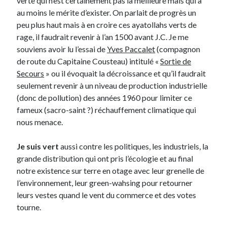
verte qui n’est certainement pas la meilleure mais qui a
Post inutile
au moins le mérite d’exister. On parlait de progrès un
Proust
peu plus haut mais à en croire ces ayatollahs verts de
Sons
rage, il faudrait revenir à l’an 1500 avant J.C. Je me
Sorties cuculturelles
souviens avoir lu l’essai de
Yves Paccalet
(compagnon
Tavukoi
de route du Capitaine Cousteau) intitulé «
Sortie de
Vidéos
Secours
» ou il évoquait la décroissance et qu’il faudrait
seulement revenir à un niveau de production industrielle
(donc de pollution) des années 1960 pour limiter ce
fameux (sacro-saint ?) réchauffement climatique qui
nous menace.
Je suis vert
aussi contre les politiques, les industriels, la
grande distribution qui ont pris l’écologie et au final
notre existence sur terre en otage avec leur grenelle de
l’environnement, leur green-wahsing pour retourner
leurs vestes quand le vent du commerce et des votes
tourne.