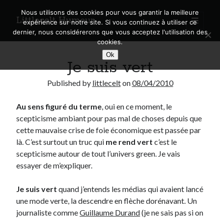
Nous utilisons des cookies pour vous garantir la meilleure
Littlecelt Humeur
open
expérience sur notre site. Si vous continuez à utiliser ce
primary
Sidebar
dernier, nous considérerons que vous acceptez l'utilisation des
menu
cookies.
Recherche sur le blog
Ok
Je suis vert
Search
Published by
littlecelt
on
08/04/2010
Au sens figuré du terme
, oui en ce moment, le
scepticisme ambiant pour pas mal de choses depuis que
Derniers articles
cette mauvaise crise de foie économique est passée par
là. C’est surtout un truc qui
me rend vert
c’est le
Municipales 2026 : Lyon, Métropole et Caluire, mon choix pour l’avenir
scepticisme autour de tout l’univers green. Je vais
Explorez les Chemins Enchantés à Vélo : Aventures Familiales près de
essayer de m’expliquer.
Lyon !
Quel Lyonnais es-tu, Renaud Ducher ?
Je suis vert
quand j’entends les médias qui avaient lancé
A quand une véritable place pour le vélo à Caluire dans la Métropole de
Lyon ?
une mode verte, la descendre en flèche dorénavant. Un
Comment je vis ma vie sur un vélo
journaliste comme
Guillaume Durand
(je ne sais pas si on