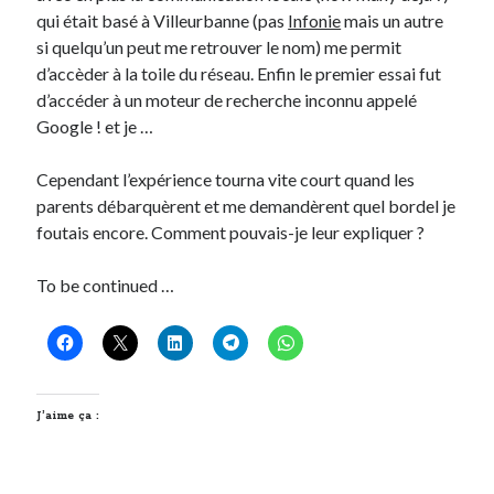
qui était basé à Villeurbanne (pas
Infonie
mais un autre
si quelqu’un peut me retrouver le nom) me permit
On parle de quoi ?
d’accèder à la toile du réseau. Enfin le premier essai fut
A Lyon
d’accéder à un moteur de recherche inconnu appelé
Bon plan du dimanche
Google ! et je …
Coup de coeur
Daddy
Cependant l’expérience tourna vite court quand les
Engagé
parents débarquèrent et me demandèrent quel bordel je
Geek
foutais encore. Comment pouvais-je leur expliquer ?
Green
Humeur
To be continued …
Lectures
Lyon
Lyon à Livre Ouvert
Mini-monsieur
Non classé
J’aime ça :
Parole de Follower
Patchwork
Photos