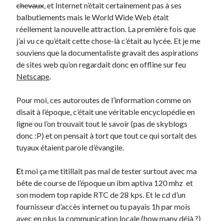
chevaux
, et Internet n’était certainement pas à ses
balbutiements mais le World Wide Web était
Derniers Commentaires
réellement la nouvelle attraction. La première fois que
j’ai vu ce qu’était cette chose-là c’était au lycée. Et je me
Entretien ménager
dans
T’as vu quoi ? #52
souviens que la documentaliste gravait des aspirations
JF
dans
C’était pas mieux avant… à Lyon
de sites web qu’on regardait donc en offline sur feu
littlecelt
dans
Comment j’ai opéré ma vélorution toute personnelle
Netscape
.
Anthony
dans
Comment j’ai opéré ma vélorution toute personnelle
Renaud Ducher
dans
Comment j’ai opéré ma vélorution toute
Pour moi, ces autoroutes de l’information comme on
personnelle
disait à l’époque, c’était une véritable encyclopédie en
ligne ou l’on trouvait tout le savoir (pas de skyblogs
donc :P) et on pensait à tort que tout ce qui sortait des
Commentaires récents
tuyaux étaient parole d’évangile.
Entretien ménager
dans
T’as vu quoi ? #52
JF
dans
C’était pas mieux avant… à Lyon
E
t moi ça me titillait pas mal de tester surtout avec ma
littlecelt
dans
Comment j’ai opéré ma vélorution toute personnelle
bête de course de l’époque un ibm aptiva 120 mhz et
Anthony
dans
Comment j’ai opéré ma vélorution toute personnelle
son modem top rapide RTC de 28 kps. Et le cd d’un
Renaud Ducher
dans
Comment j’ai opéré ma vélorution toute
fournisseur d’accès internet ou tu payais 1h par mois
personnelle
avec en plus la communication locale (how many déjà ?)