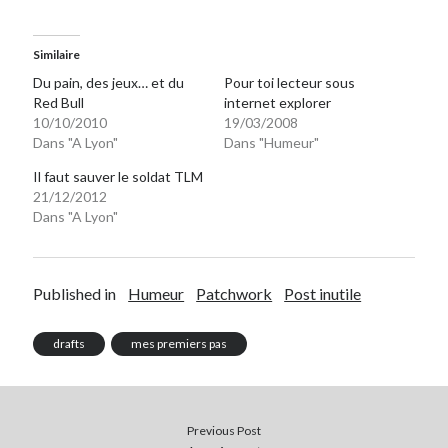
Post inutile
Proust
Similaire
Sons
Du pain, des jeux… et du
Pour toi lecteur sous
Sorties cuculturelles
Red Bull
internet explorer
Tavukoi
10/10/2010
19/03/2008
Vidéos
Dans "A Lyon"
Dans "Humeur"
Il faut sauver le soldat TLM
21/12/2012
Dans "A Lyon"
Published in
Humeur
Patchwork
Post inutile
drafts
mes premiers pas
Previous Post