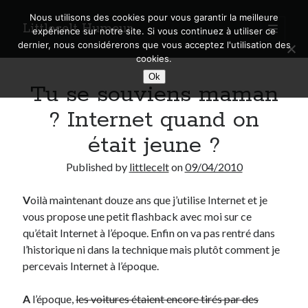
Nous utilisons des cookies pour vous garantir la meilleure
Littlecelt Humeur
open
expérience sur notre site. Si vous continuez à utiliser ce
primary
Sidebar
dernier, nous considérerons que vous acceptez l'utilisation des
menu
cookies.
Recherche sur le blog
Ok
Tu se souviens maman
Search
? Internet quand on
était jeune ?
Published by
littlecelt
on
09/04/2010
Derniers articles
V
oilà maintenant douze ans que j’utilise Internet et je
Municipales 2026 : Lyon, Métropole et Caluire, mon choix pour l’avenir
vous propose une petit flashback avec moi sur ce
Explorez les Chemins Enchantés à Vélo : Aventures Familiales près de
Lyon !
qu’était Internet à l’époque. Enfin on va pas rentré dans
Quel Lyonnais es-tu, Renaud Ducher ?
l’historique ni dans la technique mais plutôt comment je
A quand une véritable place pour le vélo à Caluire dans la Métropole de
percevais Internet à l’époque.
Lyon ?
Comment je vis ma vie sur un vélo
A
l’époque,
les voitures étaient encore tirés par des