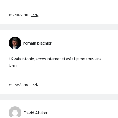
#
12/04/2010
Reply
romain blachier
t’&vais infonie, acces internet et asi si je me souviens
bien
#
13/04/2010
Reply
David Abiker