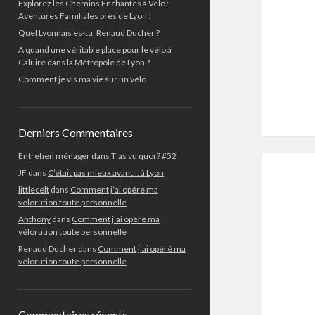
Explorez les Chemins Enchantés à Vélo :
Aventures Familiales près de Lyon !
Quel Lyonnais es-tu, Renaud Ducher ?
A quand une véritable place pour le vélo à
Caluire dans la Métropole de Lyon ?
Comment je vis ma vie sur un vélo
Derniers Commentaires
Entretien ménager
dans
T’as vu quoi ? #52
JF
dans
C’était pas mieux avant… à Lyon
littlecelt
dans
Comment j’ai opéré ma
vélorution toute personnelle
Anthony
dans
Comment j’ai opéré ma
vélorution toute personnelle
Renaud Ducher
dans
Comment j’ai opéré ma
vélorution toute personnelle
Commentaires récents