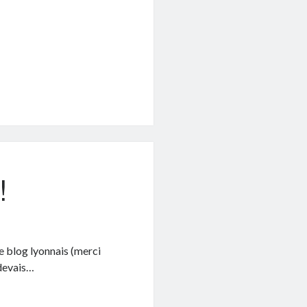
!
 le blog lyonnais (merci
 devais…