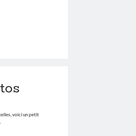
tos
lles, voici un petit
…