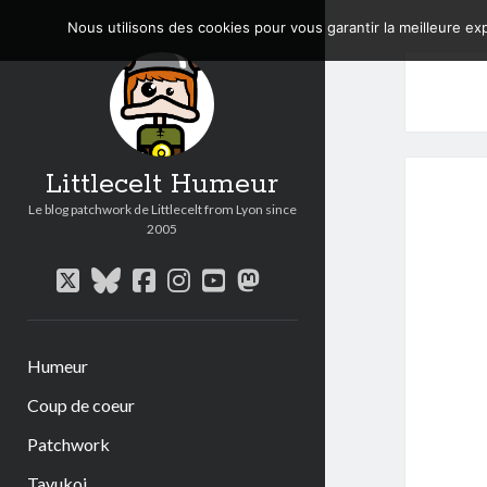
Nous utilisons des cookies pour vous garantir la meilleure exp
Littlecelt Humeur
Le blog patchwork de Littlecelt from Lyon since
2005
twitter
bluesky
facebook
instagram
youtube
mastodon
Humeur
Coup de coeur
Patchwork
Tavukoi