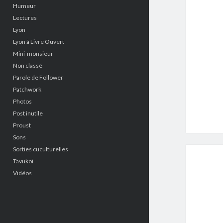
Humeur
Lectures
Lyon
Lyon à Livre Ouvert
Mini-monsieur
Non classé
Parole de Follower
Patchwork
Photos
Post inutile
Proust
Sons
Sorties cuculturelles
Tavukoi
Vidéos