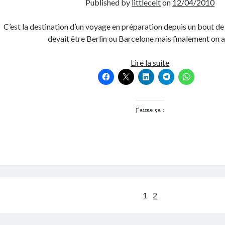
Published by
littlecelt
on
12/04/2010
C’est la destination d’un voyage en préparation depuis un bout d
devait être Berlin ou Barcelone mais finalement on 
B
Lire la suite
comme
Bruxelles,
Belgique
et
J’aime ça :
Belges
Pagination
1
2
des