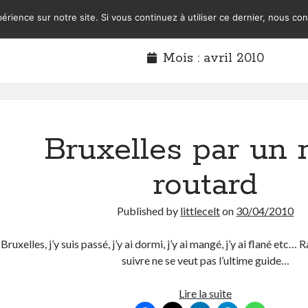
érience sur notre site. Si vous continuez à utiliser ce dernier, nous co
Mois :
avril 2010
Bruxelles par un 
routard
Published by
littlecelt
on
30/04/2010
Bruxelles, j’y suis passé, j’y ai dormi, j’y ai mangé, j’y ai flané etc…
suivre ne se veut pas l’ultime guide…
Bruxelles
Lire la suite