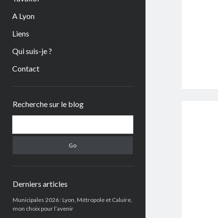
A Lyon
Liens
Qui suis-je ?
Contact
Sidebar
Recherche sur le blog
Search
Derniers articles
Municipales 2026 : Lyon, Métropole et Caluire,
mon choix pour l’avenir