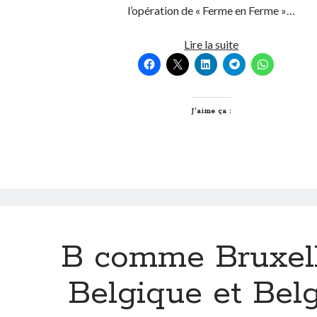
l’opération de « Ferme en Ferme »…
L’hymne
Lire la suite
de
nos
campagnes
J’aime ça :
B comme Bruxell
Belgique et Bel