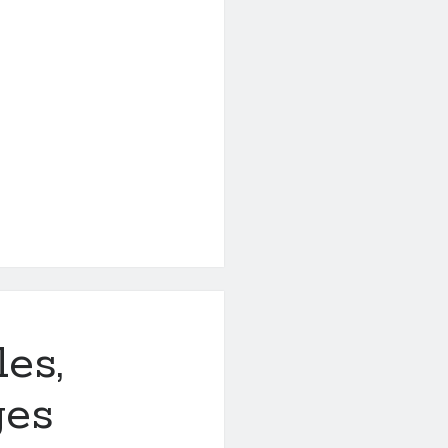
es,
ges