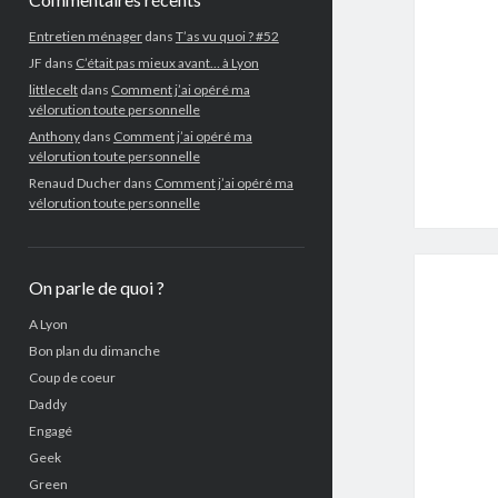
Entretien ménager
dans
T’as vu quoi ? #52
JF
dans
C’était pas mieux avant… à Lyon
littlecelt
dans
Comment j’ai opéré ma
vélorution toute personnelle
Anthony
dans
Comment j’ai opéré ma
vélorution toute personnelle
Renaud Ducher
dans
Comment j’ai opéré ma
vélorution toute personnelle
On parle de quoi ?
A Lyon
Bon plan du dimanche
Coup de coeur
Daddy
Engagé
Geek
Green