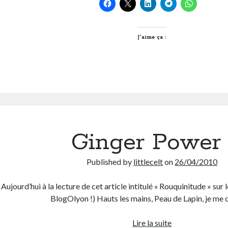
par
un
non-
routard
J’aime ça :
Ginger Power 
Published by
littlecelt
on
26/04/2010
Aujourd’hui à la lecture de cet article intitulé « Rouquinitude » sur
BlogOlyon !) Hauts les mains, Peau de Lapin, je me
Ginger
Lire la suite