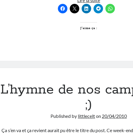
Lire la suite
en
photos
J’aime ça :
L’hymne de nos cam
;)
Published by
littlecelt
on
20/04/2010
Ça s’en va et ça revient aurait pu être le titre du post. Ce week-end