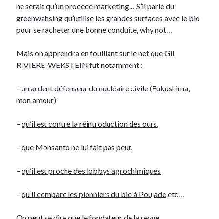
ne serait qu’un procédé marketing… S’il parle du
greenwahsing qu’utilise les grandes surfaces avec le bio
On parle de quoi ?
pour se racheter une bonne conduite, why not…
A Lyon
Mais on apprendra en fouillant sur le net que Gil
Bon plan du dimanche
RIVIERE-WEKSTEIN fut notamment :
Coup de coeur
Daddy
–
un ardent défenseur du nucléaire civile
(Fukushima,
Engagé
mon amour)
Geek
Green
–
qu’il est contre la réintroduction des ours
,
Humeur
Lectures
–
que Monsanto ne lui fait pas peur
,
Lyon
Lyon à Livre Ouvert
–
qu’il est proche des lobbys agrochimiques
Mini-monsieur
Non classé
–
qu’il compare les pionniers du bio à Poujade
etc…
Parole de Follower
Patchwork
On peut se dire que le fondateur de la revue
Photos