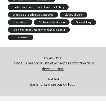
Bio fausses promesses et vrai marketing
chantre de l'agriculture intégrée
Claude allegre
david abiker
Gil Rivière-Wekstein
Greenkilling
le bio c'est tabou on en viendra tous à bout
mauvaise foi
Previous Post
Je ne suis pas socialiste et je n’ai pas l’intention de le
devenir…mais
Next Post
Gasland, ça gaze pas du tout !