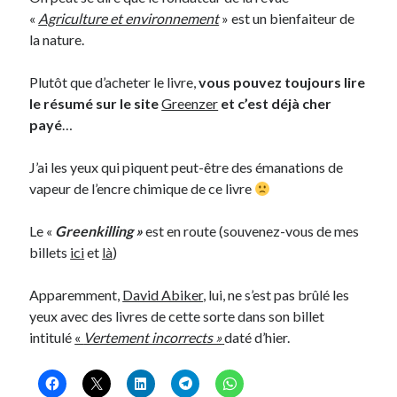
«
Agriculture et environnement
» est un bienfaiteur de
Post inutile
la nature.
Proust
Sons
Plutôt que d’acheter le livre,
vous pouvez toujours lire
Sorties cuculturelles
le résumé sur le site
Greenzer
et c’est déjà cher
Tavukoi
payé
…
Vidéos
J’ai les yeux qui piquent peut-être des émanations de
vapeur de l’encre chimique de ce livre
Le «
Greenkilling »
est en route (souvenez-vous de mes
billets
ici
et
là
)
Apparemment,
David Abiker
, lui, ne s’est pas brûlé les
yeux avec des livres de cette sorte dans son billet
intitulé
«
Vertement incorrects »
daté d’hier.