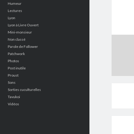
Humeur
Lectures
Lyon
Lyon à Livre Ouvert
Mini-monsieur
Non classé
Parole de Follower
Patchwork
Photos
Post inutile
Proust
Sons
Sorties cuculturelles
Tavukoi
Vidéos