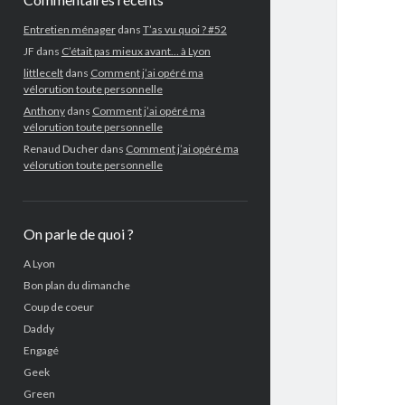
Entretien ménager
dans
T’as vu quoi ? #52
JF
dans
C’était pas mieux avant… à Lyon
littlecelt
dans
Comment j’ai opéré ma
vélorution toute personnelle
Anthony
dans
Comment j’ai opéré ma
vélorution toute personnelle
Renaud Ducher
dans
Comment j’ai opéré ma
vélorution toute personnelle
On parle de quoi ?
A Lyon
Bon plan du dimanche
Coup de coeur
Daddy
Engagé
Geek
Green