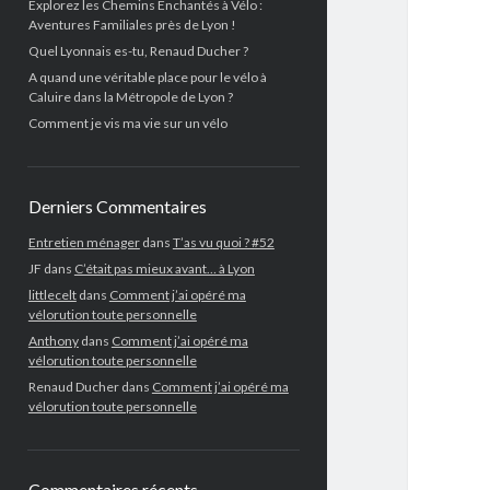
Explorez les Chemins Enchantés à Vélo :
Aventures Familiales près de Lyon !
Quel Lyonnais es-tu, Renaud Ducher ?
A quand une véritable place pour le vélo à
Caluire dans la Métropole de Lyon ?
Comment je vis ma vie sur un vélo
Derniers Commentaires
Entretien ménager
dans
T’as vu quoi ? #52
JF
dans
C’était pas mieux avant… à Lyon
littlecelt
dans
Comment j’ai opéré ma
vélorution toute personnelle
Anthony
dans
Comment j’ai opéré ma
vélorution toute personnelle
Renaud Ducher
dans
Comment j’ai opéré ma
vélorution toute personnelle
Commentaires récents