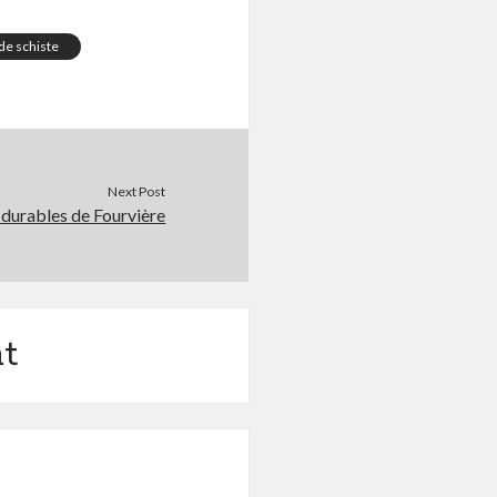
de schiste
Next Post
s durables de Fourvière
t