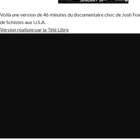
Voilà une version de 46 minutes du documentaire choc de Josh Fox
de Schistes aux U.S.A.
Version réalisée par la Télé Libre