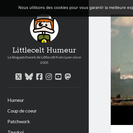
Nous utilisons des cookies pour vous garantir la meilleure exp
Littlecelt Humeur
Le blog patchwork de Littlecelt from Lyon since
2005
twitter
bluesky
facebook
instagram
youtube
mastodon
Humeur
Coup de coeur
Patchwork
Tavukoi