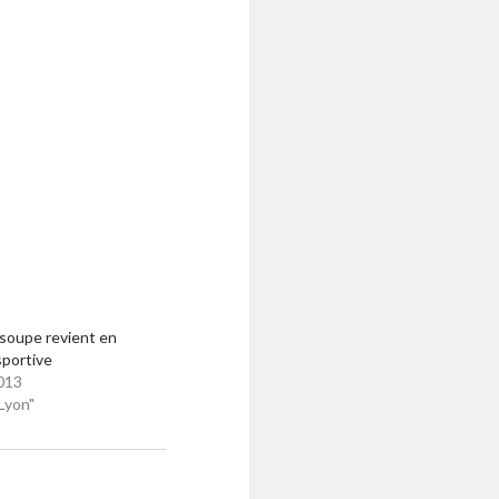
 soupe revient en
sportive
013
Lyon"