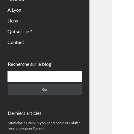
A Lyon
Liens
Qui suis-je ?
Contact
Sidebar
Recherche sur le blog
Search
Derniers articles
Municipales 2026 : Lyon, Métropole et Caluire,
mon choix pour l’avenir