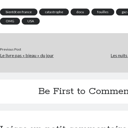
bientôt en france
catastrophe
docu
fouilles
gaz 
OMG
USA
Previous Post
Le livre pas « bieau » du jour
Les nuit
Be First to Commen