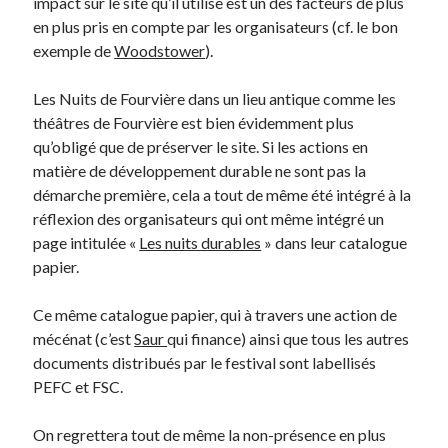
impact sur le site qu’il utilise est un des facteurs de plus
en plus pris en compte par les organisateurs (cf. le bon
exemple de
Woodstower
).
On parle de quoi ?
A Lyon
Les Nuits de Fourvière dans un lieu antique comme les
Bon plan du dimanche
théâtres de Fourvière est bien évidemment plus
Coup de coeur
qu’obligé que de préserver le site. Si les actions en
Daddy
matière de développement durable ne sont pas la
Engagé
démarche première, cela a tout de même été intégré à la
Geek
réflexion des organisateurs qui ont même intégré un
Green
page intitulée «
Les nuits durables
» dans leur catalogue
Humeur
papier.
Lectures
Lyon
Ce même catalogue papier, qui à travers une action de
Lyon à Livre Ouvert
mécénat (c’est
Saur
qui finance) ainsi que tous les autres
Mini-monsieur
documents distribués par le festival sont labellisés
Non classé
PEFC et FSC.
Parole de Follower
Patchwork
On regrettera tout de même la non-présence en plus
Photos