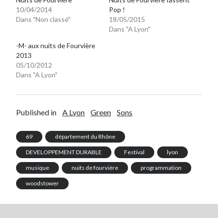
10/04/2014
Pop !
Dans "Non classé"
18/05/2015
Dans "A Lyon"
-M- aux nuits de Fourvière
2013
05/10/2012
Dans "A Lyon"
Published in
A Lyon
Green
Sons
69
département du Rhône
DEVELOPPEMENT DURABLE
Festival
lyon
musique
nuits de fourvière
programmation
woodstower