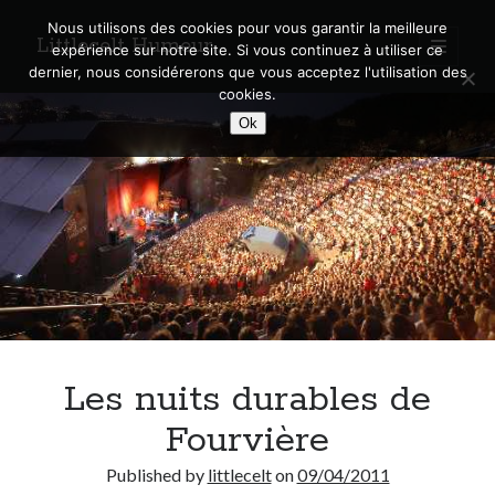
Nous utilisons des cookies pour vous garantir la meilleure
Littlecelt Humeur
open
expérience sur notre site. Si vous continuez à utiliser ce
primary
Sidebar
dernier, nous considérerons que vous acceptez l'utilisation des
menu
cookies.
Recherche sur le blog
Ok
Search
Derniers articles
Municipales 2026 : Lyon, Métropole et Caluire, mon choix pour l’avenir
Explorez les Chemins Enchantés à Vélo : Aventures Familiales près de
Lyon !
Les nuits durables de
Quel Lyonnais es-tu, Renaud Ducher ?
A quand une véritable place pour le vélo à Caluire dans la Métropole de
Fourvière
Lyon ?
Comment je vis ma vie sur un vélo
Published by
littlecelt
on
09/04/2011