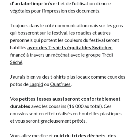
d’un label imprim’vert
et de l’utilisation d’encre
Post inutile
végétales pour l’impression des documents.
Proust
Sons
Toujours dans le côté communication mais sur les gens
Sorties cuculturelles
qui bosseront sur le festival, les roadies et autres
Tavukoi
personnels qui portent les couleurs du festival seront
Vidéos
habillés
avec des T-shirts équitables Switcher
,
financé à travers un mécénat avec le groupe
Trédi
Séché
.
J’aurais bien vu des t-shirts plus locaux comme ceux des
potos de
Laspid
ou
Quat’rues
.
Vos
petites fesses aussi seront confortablement
durables
avec les coussins (16 000 au total). Ces
coussins sont en effet réalisés en bouteilles plastiques
et vous seront gracieusement prêtés.
Vous allez me dire et
quid du tri des déchets, des