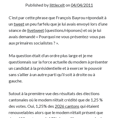
Published by
littlecelt
on
04/04/2011
Derniers Commentaires
C’est par cette phrase que François Bayrou répondait à
Entretien ménager
dans
T’as vu quoi ? #52
un
tweet
un peu farfelu que je lui avais envoyé lors d’une
JF
dans
C’était pas mieux avant… à Lyon
séance de
livetweet
(questions/réponses) et où je lui
littlecelt
dans
Comment j’ai opéré ma vélorution toute personnelle
avais demandé « Pourquoi ne vous présentez-vous pas
Anthony
dans
Comment j’ai opéré ma vélorution toute personnelle
aux primaires socialistes ? ».
Renaud Ducher
dans
Comment j’ai opéré ma vélorution toute
personnelle
Ma question était d’un ordre plus large et je me
questionnais sur la force actuelle du modem à présenter
un candidat à la présidentielle et à exercer le pouvoir
Commentaires récents
sans s’allier à un autre parti qu’il soit à droite ou à
gauche.
Entretien ménager
dans
T’as vu quoi ? #52
JF
dans
C’était pas mieux avant… à Lyon
Sutout à la première vue des résultats des élections
littlecelt
dans
Comment j’ai opéré ma vélorution toute personnelle
cantonales où le modem n’était crédité que de 1,25 %
Anthony
dans
Comment j’ai opéré ma vélorution toute personnelle
des votes. Oui, 1,25% des
2026 cantons
qui étaient
Renaud Ducher
dans
Comment j’ai opéré ma vélorution toute
personnelle
renouvelables alors que le modem n’était présent que