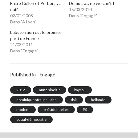
Entre Collen et Perbon, y a
Democrat, no we can’t !
qui?
15/03/2010
02/02/2008
Dans "Engagé"
Dans "A Lyon"
L’abstention est le premier
parti de France
21/03/2011
Dans "Engagé"
Published in
Engagé
2012
anne sinclair
bayrou
dominique strauss-kahn
dsk
hollande
modem
présidentielles
PS
social-démocratie