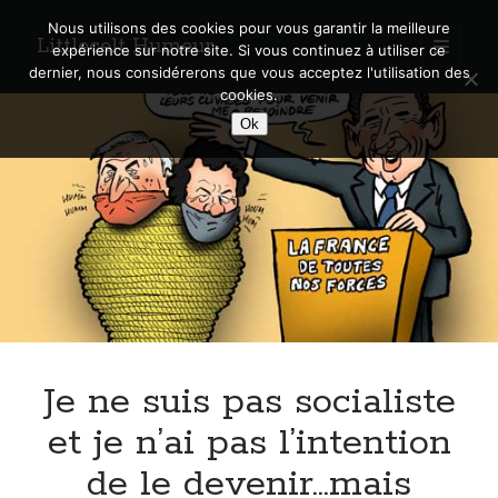
Nous utilisons des cookies pour vous garantir la meilleure
Littlecelt Humeur
open
expérience sur notre site. Si vous continuez à utiliser ce
primary
Sidebar
dernier, nous considérerons que vous acceptez l'utilisation des
menu
cookies.
Recherche sur le blog
Ok
Search
Derniers articles
Municipales 2026 : Lyon, Métropole et Caluire, mon choix pour l’avenir
Explorez les Chemins Enchantés à Vélo : Aventures Familiales près de
Lyon !
Je ne suis pas socialiste
Quel Lyonnais es-tu, Renaud Ducher ?
A quand une véritable place pour le vélo à Caluire dans la Métropole de
et je n’ai pas l’intention
Lyon ?
de le devenir…mais
Comment je vis ma vie sur un vélo