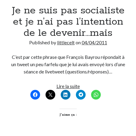
Je ne suis pas socialiste
Derniers Commentaires
et je n’ai pas l’intention
Entretien ménager
dans
T’as vu quoi ? #52
de le devenir…mais
JF
dans
C’était pas mieux avant… à Lyon
littlecelt
dans
Comment j’ai opéré ma vélorution toute personnelle
Published by
littlecelt
on
04/04/2011
Anthony
dans
Comment j’ai opéré ma vélorution toute personnelle
Renaud Ducher
dans
Comment j’ai opéré ma vélorution toute
C’est par cette phrase que François Bayrou répondait à
personnelle
un tweet un peu farfelu que je lui avais envoyé lors d’une
séance de livetweet (questions/réponses)…
Commentaires récents
Je
Lire la suite
ne
Entretien ménager
dans
T’as vu quoi ? #52
suis
JF
dans
C’était pas mieux avant… à Lyon
pas
littlecelt
dans
Comment j’ai opéré ma vélorution toute personnelle
socialiste
J’aime ça :
Anthony
dans
Comment j’ai opéré ma vélorution toute personnelle
et
Renaud Ducher
dans
Comment j’ai opéré ma vélorution toute
personnelle
je