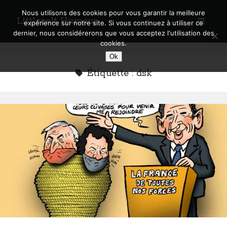
Nous utilisons des cookies pour vous garantir la meilleure
Littlecelt Humeur
open
expérience sur notre site. Si vous continuez à utiliser ce
primary
Sidebar
dernier, nous considérerons que vous acceptez l'utilisation des
menu
cookies.
Recherche sur le blog
Ok
Search
Étiquette :
dsk
Derniers articles
Municipales 2026 : Lyon, Métropole et Caluire, mon choix pour l’avenir
Explorez les Chemins Enchantés à Vélo : Aventures Familiales près de
Lyon !
Quel Lyonnais es-tu, Renaud Ducher ?
A quand une véritable place pour le vélo à Caluire dans la Métropole de
Lyon ?
Comment je vis ma vie sur un vélo