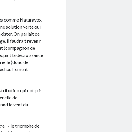
ites comme
Naturavox
ne solution verte qui
xister. On parlait de
e, il faudrait revenir
et
(compagnon de
oquait la décroissance
rielle (donc de
 réchauffement
stribution qui ont pris
renelle de
uand le vent du
re : « le triomphe de