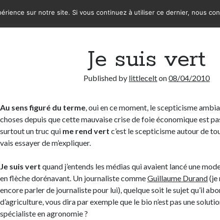
érience sur notre site. Si vous continuez à utiliser ce dernier, nous co
Je suis vert
Published by
littlecelt
on
08/04/2010
Au sens figuré du terme
, oui en ce moment, le scepticisme ambi
choses depuis que cette mauvaise crise de foie économique est pas
surtout un truc qui
me rend vert
c’est le scepticisme autour de tou
vais essayer de m’expliquer.
Je suis vert
quand j’entends les médias qui avaient lancé une mode
en flèche dorénavant. Un journaliste comme
Guillaume Durand
(je
encore parler de journaliste pour lui), quelque soit le sujet qu’il abo
d’agriculture, vous dira par exemple que le bio n’est pas une solution
spécialiste en agronomie ?