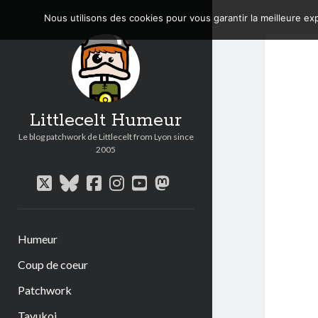
Nous utilisons des cookies pour vous garantir la meilleure exp
Littlecelt Humeur
Le blog patchwork de Littlecelt from Lyon since
2005
twitter
bluesky
facebook
instagram
youtube
mastodon
Humeur
Coup de coeur
Patchwork
Tavukoi