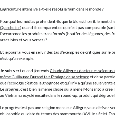
L’agriculture intensive a-t-elle résolu la faim dans le monde ?
Pourquoi les médias prétendent-ils que le bio est horriblement che
Que choisir
) quand ils comparent ce qui n’est pas comparable (sur
l’occurrence les produits transformés (bouffer des légumes, des fru
vracs bios et vous verrez) ?
Et je pourrai vous en servir des tas d’exemples de critiques sur le b
n’est qu’un exemple.
Je suis vert
quand j’entends
Claude Allègre « docteur es scientus i
même Guillaume Durand fait l’étalage de sa science
et de sa parole
que l’écologie c’est de la gnognote et qu’il n’y a qu’une seule vérité e
Le progrès, c’est bien la même chose qui a mené Monsanto a créé l’
au Vietnam, recyclé ensuite dans le round-up, produit qui dégrade l
Le progrès n’est pas une religion monsieur Allègre, vous dérivez ver
philosophie qui date du temps des mammouths (XVIIIe siècle). Esp