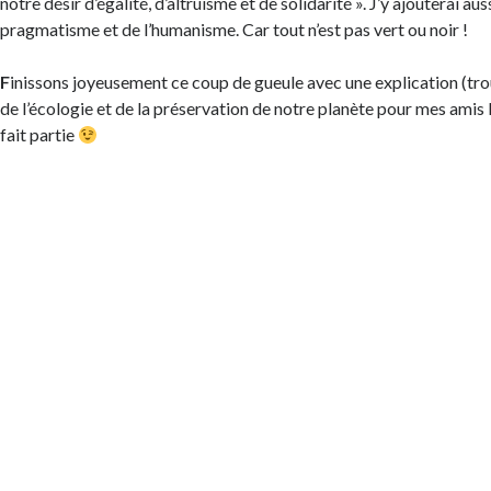
notre désir d’égalité, d’altruisme et de solidarité ». J’y ajouterai au
pragmatisme et de l’humanisme. Car tout n’est pas vert ou noir !
F
inissons joyeusement ce coup de gueule avec une explication (tr
de l’écologie et de la préservation de notre planète pour mes amis le
fait partie