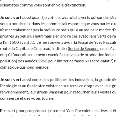
scientistes comme vous sont en voie d’extinction.
Je suis vert
aussi quand je vois ces ayatollahs verts qui sur des s
vous « poudrent » dans les commentaires parce que vous parler d’u
n’est certainement pas la meilleure mais qui a au moins le mérite d’e
progrès un peu plus haut mais à en croire ces ayatollahs verts de rag
à l’an 1500 avant J.C. Je me souviens avoir lu l’essai de
Yves Paccal
route du Capitaine Cousteau) intitulé «
Sortie de Secours
» ou il év
et qu’il faudrait seulement revenir à un niveau de production indust
pollution) des années 1960 pour limiter ce fameux (sacro-saint ?)
climatique qui nous menace.
Je suis vert
aussi contre les politiques, les industriels, la grande di
l’écologie et au final notre existence sur terre en otage avec leur g
l’environnement, leur green-wahsing pour retourner leurs vestes q
commerce et des votes tourne.
E
tre vert pour paraphraser justement Yves Paccalet cela devrait êt