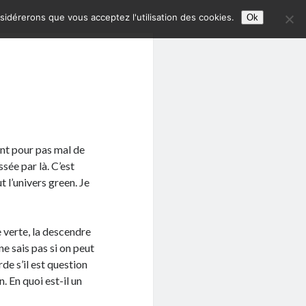
nsidérerons que vous acceptez l'utilisation des cookies.
Ok
ant pour pas mal de
sée par là. C’est
t l’univers green. Je
 verte, la descendre
 ne sais pas si on peut
rde s’il est question
. En quoi est-il un