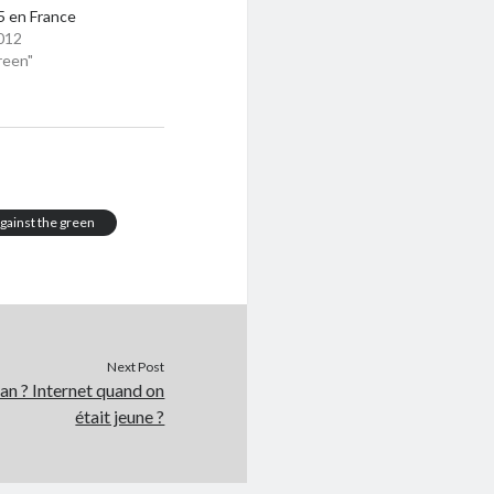
15 en France
012
reen"
gainst the green
Next Post
an ? Internet quand on
était jeune ?