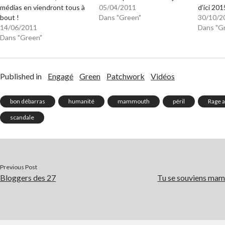
médias en viendront tous à
05/04/2011
d’ici 20
bout !
Dans "Green"
30/10/2
14/06/2011
Dans "G
Dans "Green"
Published in
Engagé
Green
Patchwork
Vidéos
bon débarras
humanité
mammouth
péril
Rage a
scandale
Previous Post
Bloggers des 27
Tu se souviens mam