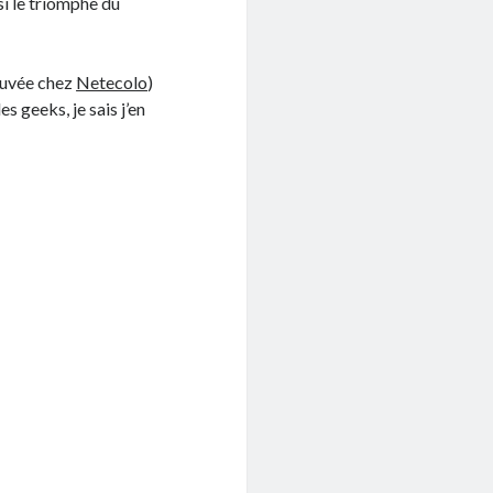
ssi le triomphe du
ouvée chez
Netecolo
)
s geeks, je sais j’en