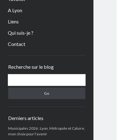
A Lyon
Liens
Qui suis-je ?
Contact
Sidebar
Recherche sur le blog
Search
Derniers articles
Municipales 2026 : Lyon, Métropole et Caluire,
mon choix pour l’avenir