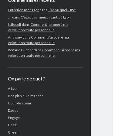
Entretien ménager
dans
T’as vu quoi ? #52
JF
dans
C’était pas mieux avant… à Lyon
littlecelt
dans
Comment j’ai opéré ma
vélorution toute personnelle
Anthony
dans
Comment j’ai opéré ma
vélorution toute personnelle
Renaud Ducher
dans
Comment j’ai opéré ma
vélorution toute personnelle
On parle de quoi ?
A Lyon
Bon plan du dimanche
Coup de coeur
Daddy
Engagé
Geek
Green