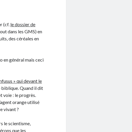
r (cf.
le dossier de
tout dans les GMS) en
its, des céréales en
io en général mais ceci
nfusus » qui devant le
 biblique. Quand il dit
t voie : le progrès.
agent orange utilisé
e vivant ?
s le scientisme,
érons que les