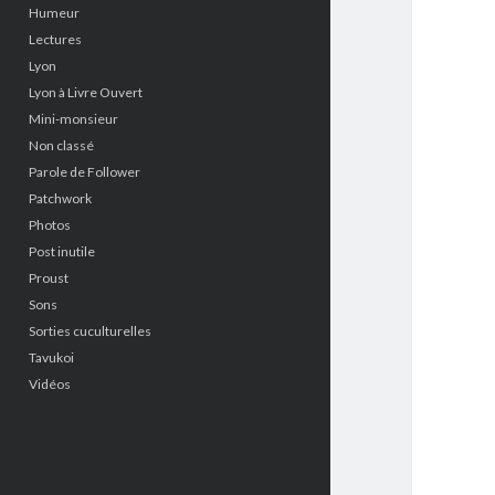
Humeur
Lectures
Lyon
Lyon à Livre Ouvert
Mini-monsieur
Non classé
Parole de Follower
Patchwork
Photos
Post inutile
Proust
Sons
Sorties cuculturelles
Tavukoi
Vidéos