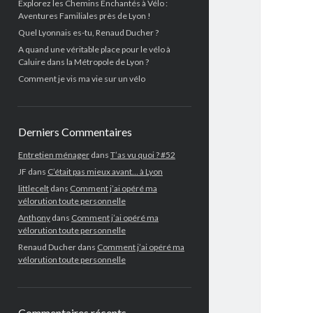
Explorez les Chemins Enchantés à Vélo :
Aventures Familiales près de Lyon !
Quel Lyonnais es-tu, Renaud Ducher ?
A quand une véritable place pour le vélo à
Caluire dans la Métropole de Lyon ?
Comment je vis ma vie sur un vélo
Derniers Commentaires
Entretien ménager
dans
T’as vu quoi ? #52
JF
dans
C’était pas mieux avant… à Lyon
littlecelt
dans
Comment j’ai opéré ma
vélorution toute personnelle
Anthony
dans
Comment j’ai opéré ma
vélorution toute personnelle
Renaud Ducher
dans
Comment j’ai opéré ma
vélorution toute personnelle
Commentaires récents