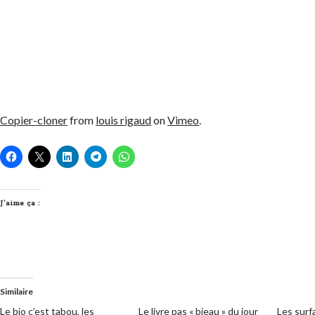
Copier-cloner
from
louis rigaud
on
Vimeo
.
J’aime ça :
Similaire
Le bio c’est tabou, les
Le livre pas « bieau » du jour
Les surf