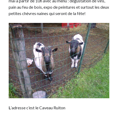
mai à partir de 10h avec au menu : dégustation de vins,
Post inutile
pain au feu de bois, expo de peintures et surtout les deux
Proust
petites chèvres naines qui seront de la fête!
Sons
Sorties cuculturelles
Tavukoi
Vidéos
L
‘adresse c’est le Caveau Ruiton