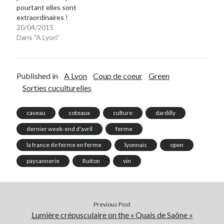
pourtant elles sont
extraordinaires !
20/04/2015
Dans "A Lyon"
Published in
A Lyon
Coup de coeur
Green
Sorties cuculturelles
caveau
coteaux
culture
dardilly
dernier week-end d'avril
ferme
la france de ferme en ferme
lyonnais
open
paysannerie
Ruiton
vin
Previous Post
Lumière crépusculaire on the « Quais de Saône »