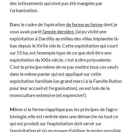
des lotissements qui n’ont pas été mangées par
l’urbanisation.
Derniers Commentaires
D
ans le cadre de l’opération
de ferme en ferme
dont je
Entretien ménager
dans
T’as vu quoi ? #52
vous avais parlé
l’année dernière
, j’ai pu visité une
JF
dans
C’était pas mieux avant… à Lyon
exploitation à Dardilly au milieu des villas implantée là-
littlecelt
dans
Comment j’ai opéré ma vélorution toute personnelle
bas depuis le XVIIe siècle. Cette exploitation qui court
Anthony
dans
Comment j’ai opéré ma vélorution toute personnelle
sur 55 ha, est l’exemple type de ce que doit être une
Renaud Ducher
dans
Comment j’ai opéré ma vélorution toute
exploitation du XXIe siècle. c’est à dire polyvalente.
personnelle
C’est le principe même de ne pas mettre tous ces oeufs
dans le même panier qui est appliqué sur cette
exploitation familiale (un grand merci à la Famille Ruiton
Commentaires récents
pour leur accueil et l’organisation), on est loin de la
Entretien ménager
dans
T’as vu quoi ? #52
monoculture extensive (et expensive!).
JF
dans
C’était pas mieux avant… à Lyon
littlecelt
dans
Comment j’ai opéré ma vélorution toute personnelle
M
ême si la ferme n’applique pas les principes de l’agro-
Anthony
dans
Comment j’ai opéré ma vélorution toute personnelle
biologie, elle est rentrée dans une démarche où tout ce
Renaud Ducher
dans
Comment j’ai opéré ma vélorution toute
qui est produit sur l’exploitation doit servir sur
personnelle
l’exploitation et où on essaye d’utiliser le moins possible