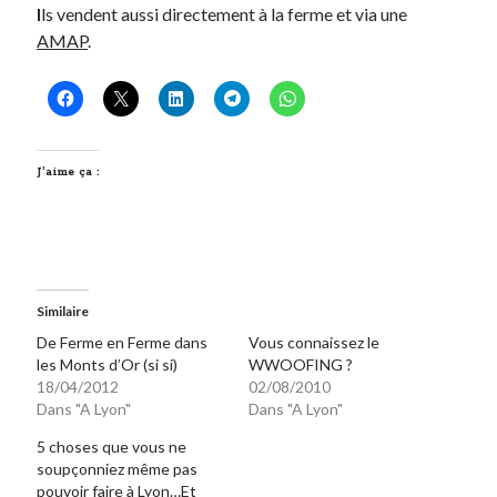
I
ls vendent aussi directement à la ferme et via une
AMAP
.
J’aime ça :
Similaire
De Ferme en Ferme dans
Vous connaissez le
les Monts d’Or (si si)
WWOOFING ?
18/04/2012
02/08/2010
Dans "A Lyon"
Dans "A Lyon"
5 choses que vous ne
soupçonniez même pas
pouvoir faire à Lyon…Et