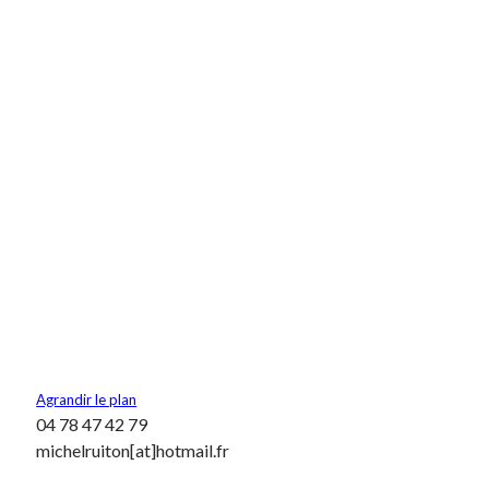
Agrandir le plan
04 78 47 42 79
michelruiton[at]hotmail.fr