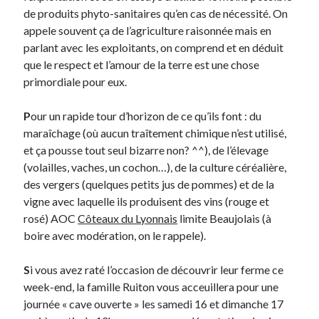
de produits phyto-sanitaires qu’en cas de nécessité. On
appele souvent ça de l’agriculture raisonnée mais en
On parle de quoi ?
parlant avec les exploitants, on comprend et en déduit
A Lyon
que le respect et l’amour de la terre est une chose
Bon plan du dimanche
primordiale pour eux.
Coup de coeur
Daddy
P
our un rapide tour d’horizon de ce qu’ils font : du
Engagé
maraîchage (où aucun traîtement chimique n’est utilisé,
Geek
et ça pousse tout seul bizarre non? ^^), de l’élevage
Green
(volailles, vaches, un cochon…), de la culture céréalière,
Humeur
des vergers (quelques petits jus de pommes) et de la
Lectures
vigne avec laquelle ils produisent des vins (rouge et
Lyon
rosé) AOC
Côteaux du Lyonnais
limite Beaujolais (à
Lyon à Livre Ouvert
boire avec modération, on le rappele).
Mini-monsieur
Non classé
S
i vous avez raté l’occasion de découvrir leur ferme ce
Parole de Follower
week-end, la famille Ruiton vous acceuillera pour une
Patchwork
journée « cave ouverte » les samedi 16 et dimanche 17
Photos