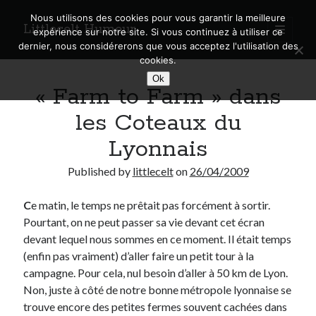
Nous utilisons des cookies pour vous garantir la meilleure
Littlecelt Humeur
open
expérience sur notre site. Si vous continuez à utiliser ce
primary
Sidebar
dernier, nous considérerons que vous acceptez l'utilisation des
menu
cookies.
Recherche sur le blog
Ok
« Farm to Farm » dans
Search
les Coteaux du
Lyonnais
Published by
littlecelt
on
26/04/2009
Derniers articles
C
e matin, le temps ne prêtait pas forcément à sortir.
Municipales 2026 : Lyon, Métropole et Caluire, mon choix pour l’avenir
Pourtant, on ne peut passer sa vie devant cet écran
Explorez les Chemins Enchantés à Vélo : Aventures Familiales près de
Lyon !
devant lequel nous sommes en ce moment. Il était temps
Quel Lyonnais es-tu, Renaud Ducher ?
(enfin pas vraiment) d’aller faire un petit tour à la
A quand une véritable place pour le vélo à Caluire dans la Métropole de
campagne. Pour cela, nul besoin d’aller à 50 km de Lyon.
Lyon ?
Non, juste à côté de notre bonne métropole lyonnaise se
Comment je vis ma vie sur un vélo
trouve encore des petites fermes souvent cachées dans