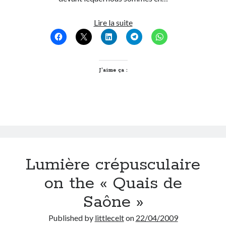
« Farm
Lire la suite
On parle de quoi ?
to
A Lyon
Farm »
Bon plan du dimanche
dans
Coup de coeur
les
J’aime ça :
Daddy
Coteaux
Engagé
du
Geek
Lyonnais
Green
Humeur
Lectures
Lyon
Lumière crépusculaire
Lyon à Livre Ouvert
Mini-monsieur
on the « Quais de
Non classé
Saône »
Parole de Follower
Patchwork
Published by
littlecelt
on
22/04/2009
Photos