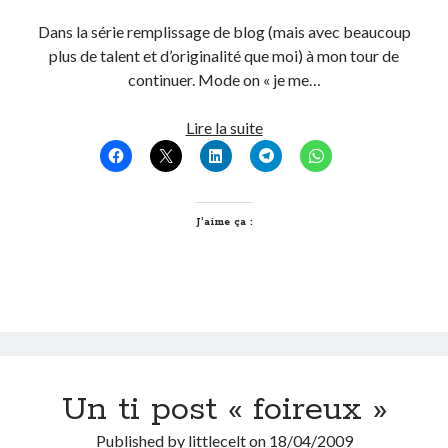
Post inutile
Dans la série remplissage de blog (mais avec beaucoup
Proust
plus de talent et d’originalité que moi) à mon tour de
Sons
continuer. Mode on « je me…
Sorties cuculturelles
Tavukoi
Lumière
Lire la suite
Vidéos
crépusculaire
on
the
« Quais
J’aime ça :
de
Saône »
Un ti post « foireux »
Published by
littlecelt
on
18/04/2009