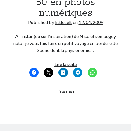
50 en photos
numériques
Published by
littlecelt
on
12/04/2009
A l’instar (ou sur l’inspiration) de Nico et son bugey
natal, je vous fais faire un petit voyage en bordure de
Saône dont la physionomie…
Lyon
Lire la suite
dans
les
années
50
J’aime ça :
en
photos
numériques