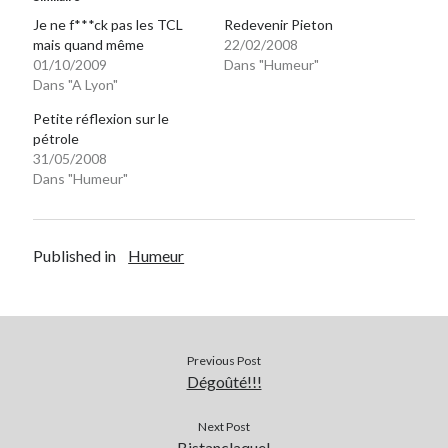
Je ne f***ck pas les TCL
Redevenir Pieton
mais quand même
22/02/2008
01/10/2009
Dans "Humeur"
Dans "A Lyon"
Petite réflexion sur le
pétrole
31/05/2008
Dans "Humeur"
Published in
Humeur
Previous Post
Dégoûté!!!
Next Post
Bistanclaque!