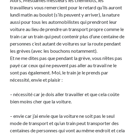
Alors, Mesdames messieurs les cheminots, les
Post inutile
travailleurs vous remercient pour le retard qu’ils auront
Proust
lundi matin au boulot (s’ils peuvent y arriver), la nature
Sons
aussi pour tous les automobilistes qui prendront leur
Sorties cuculturelles
voiture au lieu de prendre un transport propre comme le
Tavukoi
train car un train qui peut contenir plus d’une centaine de
Vidéos
personnes c’est autant de voitures sur la route pendant
les grèves (avec les bouchons notamment).
Et ne me dites pas que pendant la grève, vous n’êtes pas
payé car ceux qui ne peuvent pas aller au travail ne le
sont pas également. Moi, le train je le prends par
nécessité, envie et plaisir :
– nécessité car je dois aller travailler et que cela coûte
bien moins cher que la voiture.
– envie car j’ai envie que la voiture ne soit pas le seul
mode de transport et qu’un train peut transporter des
centaines de personnes qui vont au même endroit et cela