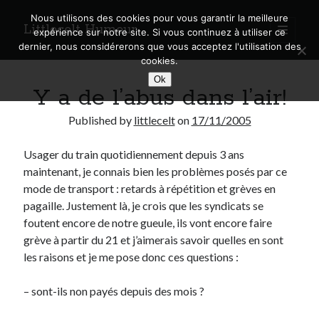
Nous utilisons des cookies pour vous garantir la meilleure
Littlecelt Humeur
open
expérience sur notre site. Si vous continuez à utiliser ce
primary
Sidebar
dernier, nous considérerons que vous acceptez l'utilisation des
menu
cookies.
Recherche sur le blog
Ok
Y a de l’abus dans l’air!
Search
Published by
littlecelt
on
17/11/2005
Usager du train quotidiennement depuis 3 ans
maintenant, je connais bien les problèmes posés par ce
Derniers articles
mode de transport : retards à répétition et grèves en
pagaille. Justement là, je crois que les syndicats se
Municipales 2026 : Lyon, Métropole et Caluire, mon choix pour l’avenir
foutent encore de notre gueule, ils vont encore faire
Explorez les Chemins Enchantés à Vélo : Aventures Familiales près de
grève à partir du 21 et j’aimerais savoir quelles en sont
Lyon !
les raisons et je me pose donc ces questions :
Quel Lyonnais es-tu, Renaud Ducher ?
A quand une véritable place pour le vélo à Caluire dans la Métropole de
Lyon ?
– sont-ils non payés depuis des mois ?
Comment je vis ma vie sur un vélo