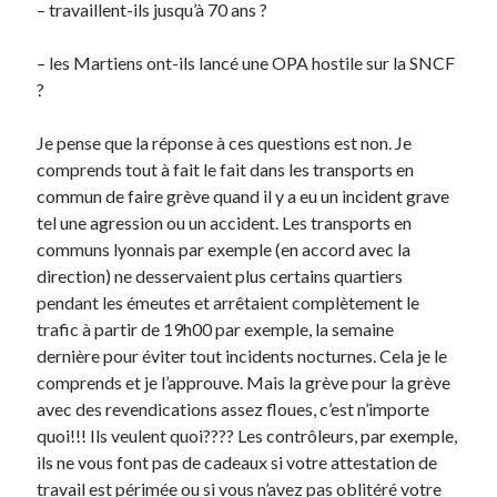
– travaillent-ils jusqu’à 70 ans ?
Derniers Commentaires
– les Martiens ont-ils lancé une OPA hostile sur la SNCF
?
Entretien ménager
dans
T’as vu quoi ? #52
JF
dans
C’était pas mieux avant… à Lyon
Je pense que la réponse à ces questions est non. Je
littlecelt
dans
Comment j’ai opéré ma vélorution toute personnelle
comprends tout à fait le fait dans les transports en
Anthony
dans
Comment j’ai opéré ma vélorution toute personnelle
commun de faire grève quand il y a eu un incident grave
Renaud Ducher
dans
Comment j’ai opéré ma vélorution toute
tel une agression ou un accident. Les transports en
personnelle
communs lyonnais par exemple (en accord avec la
direction) ne desservaient plus certains quartiers
pendant les émeutes et arrêtaient complètement le
Commentaires récents
trafic à partir de 19h00 par exemple, la semaine
Entretien ménager
dans
T’as vu quoi ? #52
dernière pour éviter tout incidents nocturnes. Cela je le
JF
dans
C’était pas mieux avant… à Lyon
comprends et je l’approuve. Mais la grève pour la grève
littlecelt
dans
Comment j’ai opéré ma vélorution toute personnelle
avec des revendications assez floues, c’est n’importe
Anthony
dans
Comment j’ai opéré ma vélorution toute personnelle
quoi!!! Ils veulent quoi???? Les contrôleurs, par exemple,
Renaud Ducher
dans
Comment j’ai opéré ma vélorution toute
ils ne vous font pas de cadeaux si votre attestation de
personnelle
travail est périmée ou si vous n’avez pas oblitéré votre