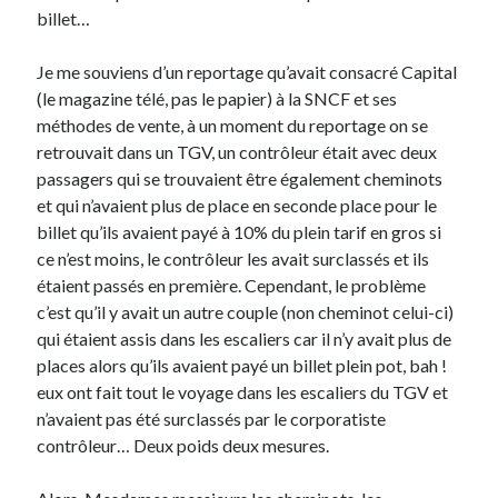
billet…
On parle de quoi ?
Je me souviens d’un reportage qu’avait consacré Capital
A Lyon
(le magazine télé, pas le papier) à la SNCF et ses
Bon plan du dimanche
méthodes de vente, à un moment du reportage on se
Coup de coeur
retrouvait dans un TGV, un contrôleur était avec deux
Daddy
passagers qui se trouvaient être également cheminots
Engagé
et qui n’avaient plus de place en seconde place pour le
Geek
billet qu’ils avaient payé à 10% du plein tarif en gros si
Green
ce n’est moins, le contrôleur les avait surclassés et ils
Humeur
étaient passés en première. Cependant, le problème
Lectures
c’est qu’il y avait un autre couple (non cheminot celui-ci)
Lyon
qui étaient assis dans les escaliers car il n’y avait plus de
Lyon à Livre Ouvert
places alors qu’ils avaient payé un billet plein pot, bah !
Mini-monsieur
eux ont fait tout le voyage dans les escaliers du TGV et
Non classé
n’avaient pas été surclassés par le corporatiste
Parole de Follower
contrôleur… Deux poids deux mesures.
Patchwork
Photos