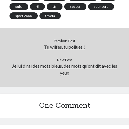
pubs
rtl
sfr
soccer
sponsors
sport 2000
toyota
Previous Post
Tu wilfes, tu pollues !
Next Post
Je lui dirai des mots bleus, des mots qu’ont dit avec les
yeux
One Comment