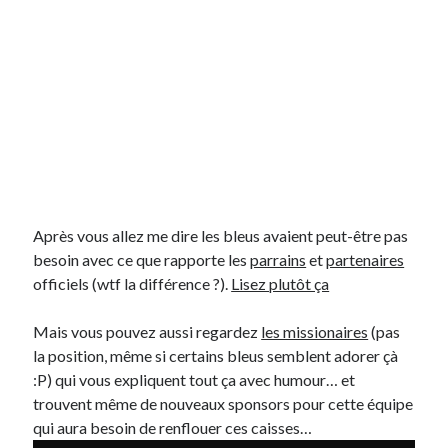
Post inutile
Proust
Sons
Sorties cuculturelles
Tavukoi
Vidéos
Après vous allez me dire les bleus avaient peut-être pas
besoin avec ce que rapporte les
parrains
et
partenaires
officiels (wtf la différence ?).
Lisez plutôt ça
Mais vous pouvez aussi regardez
les missionaires
(pas
la position, même si certains bleus semblent adorer çà
:P) qui vous expliquent tout ça avec humour… et
trouvent même de nouveaux sponsors pour cette équipe
qui aura besoin de renflouer ces caisses…