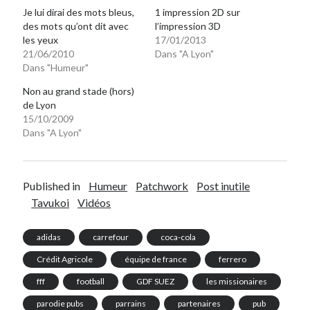
Je lui dirai des mots bleus,
1 impression 2D sur
des mots qu’ont dit avec
l’impression 3D
les yeux
17/01/2013
21/06/2010
Dans "A Lyon"
Dans "Humeur"
Non au grand stade (hors)
de Lyon
15/10/2009
Dans "A Lyon"
Published in
Humeur
Patchwork
Post inutile
Tavukoi
Vidéos
adidas
carrefour
coca-cola
Crédit Agricole
équipe de france
ferrero
fff
football
GDF SUEZ
les missionaires
parodie pubs
parrains
partenaires
pub