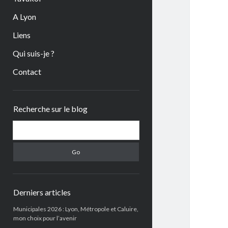
A Lyon
Liens
Qui suis-je ?
Contact
Sidebar
Recherche sur le blog
Search
Derniers articles
Municipales 2026 : Lyon, Métropole et Caluire,
mon choix pour l’avenir