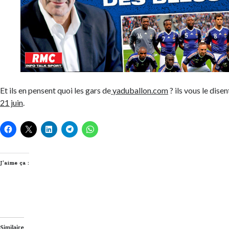
Et ils en pensent quoi les gars de
yaduballon.com
? ils vous le dise
21 juin
.
J’aime ça :
Similaire