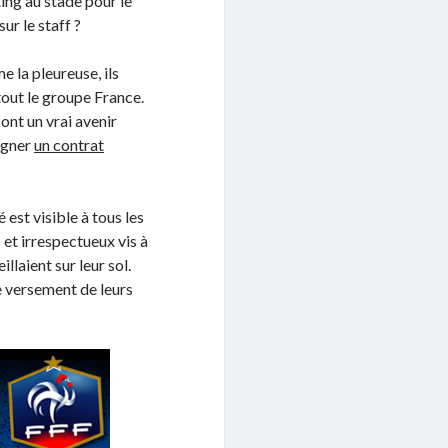
ting au stade pour le
ur le staff ?
e la pleureuse, ils
tout le groupe France.
ont un vrai avenir
signer
un contrat
est visible à tous les
et irrespectueux vis à
llaient sur leur sol.
e versement de leurs