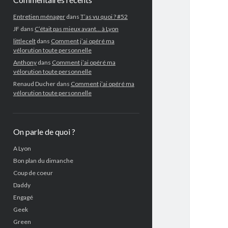
Entretien ménager
dans
T’as vu quoi ? #52
JF
dans
C’était pas mieux avant… à Lyon
littlecelt
dans
Comment j’ai opéré ma
vélorution toute personnelle
Anthony
dans
Comment j’ai opéré ma
vélorution toute personnelle
Renaud Ducher
dans
Comment j’ai opéré ma
vélorution toute personnelle
On parle de quoi ?
A Lyon
Bon plan du dimanche
Coup de coeur
Daddy
Engagé
Geek
Green