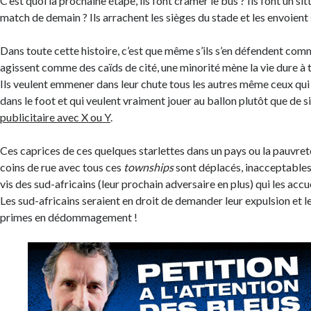
C’est quoi la prochaine étape, ils font cramer le bus ? Ils font un sit
match de demain ? Ils arrachent les sièges du stade et les envoient s
Dans toute cette histoire, c’est que même s’ils s’en défendent comm
agissent comme des caïds de cité, une minorité mène la vie dure à 
Ils veulent emmener dans leur chute tous les autres même ceux qui 
dans le foot et qui veulent vraiment jouer au ballon plutôt que de 
publicitaire avec X ou Y
.
Ces caprices de ces quelques starlettes dans un pays ou la pauvreté 
coins de rue avec tous ces
townships
sont déplacés, inacceptables 
vis des sud-africains (leur prochain adversaire en plus) qui les accuei
Les sud-africains seraient en droit de demander leur expulsion et l
primes en dédommagement !