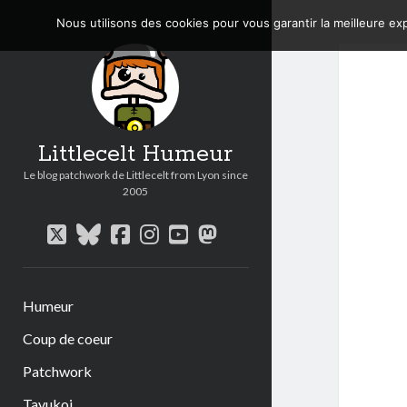
Nous utilisons des cookies pour vous garantir la meilleure exp
Littlecelt Humeur
Le blog patchwork de Littlecelt from Lyon since
2005
twitter
bluesky
facebook
instagram
youtube
mastodon
Humeur
Coup de coeur
Patchwork
Tavukoi