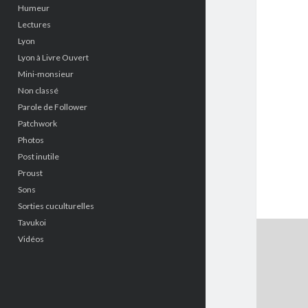
Humeur
Lectures
Lyon
Lyon à Livre Ouvert
Mini-monsieur
Non classé
Parole de Follower
Patchwork
Photos
Post inutile
Proust
Sons
Sorties cuculturelles
Tavukoi
Vidéos