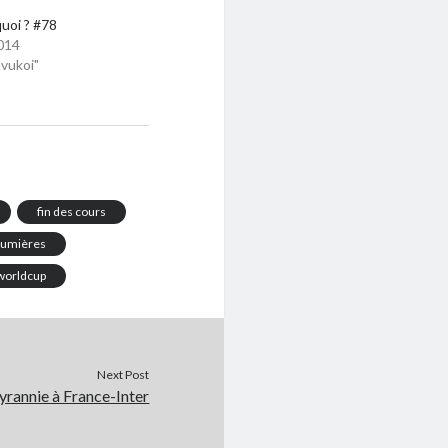
quoi ? #78
014
vukoi"
fin des cours
 lumières
worldcup
Next Post
 tyrannie à France-Inter