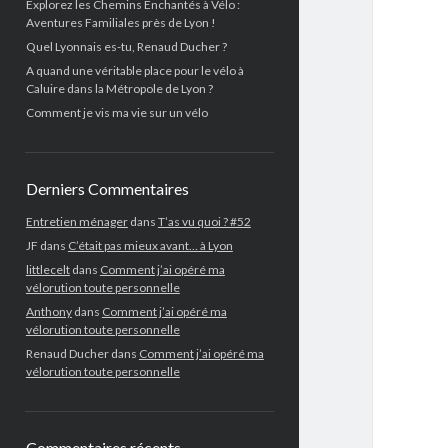
Explorez les Chemins Enchantés à Vélo :
Aventures Familiales près de Lyon !
Quel Lyonnais es-tu, Renaud Ducher ?
A quand une véritable place pour le vélo à
Caluire dans la Métropole de Lyon ?
Comment je vis ma vie sur un vélo
Derniers Commentaires
Entretien ménager
dans
T’as vu quoi ? #52
JF
dans
C’était pas mieux avant… à Lyon
littlecelt
dans
Comment j’ai opéré ma
vélorution toute personnelle
Anthony
dans
Comment j’ai opéré ma
vélorution toute personnelle
Renaud Ducher
dans
Comment j’ai opéré ma
vélorution toute personnelle
Commentaires récents