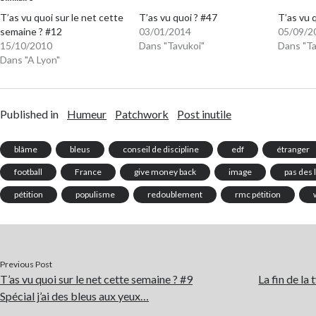
T’as vu quoi sur le net cette
T’as vu quoi ? #47
T’as vu 
semaine ? #12
03/01/2014
05/09/2
15/10/2010
Dans "Tavukoi"
Dans "Ta
Dans "A Lyon"
Published in
Humeur
Patchwork
Post inutile
blâme
bleus
conseil de discipline
edf
étranger
football
France
give money back
image
pas des
pétition
populisme
redoublement
rmc pétition
Previous Post
T’as vu quoi sur le net cette semaine ? #9
La fin de la
Spécial j’ai des bleus aux yeux…