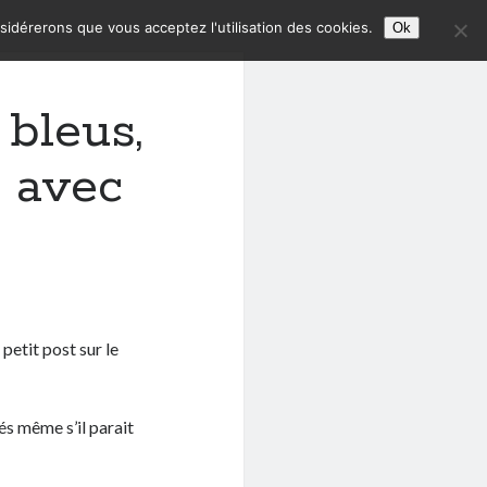
nsidérerons que vous acceptez l'utilisation des cookies.
Ok
 bleus,
t avec
petit post sur le
és même s’il parait