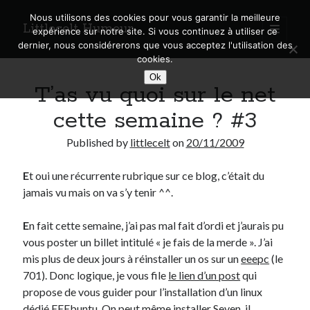
Nous utilisons des cookies pour vous garantir la meilleure
Littlecelt Humeur
open
expérience sur notre site. Si vous continuez à utiliser ce
primary
Sidebar
dernier, nous considérerons que vous acceptez l'utilisation des
menu
cookies.
Recherche sur le blog
Ok
T’as vu quoi sur le net
Search
cette semaine ? #3
Published by
littlecelt
on
20/11/2009
E
t oui une récurrente rubrique sur ce blog, c’était du
Derniers articles
jamais vu mais on va s’y tenir ^^.
Municipales 2026 : Lyon, Métropole et Caluire, mon choix pour l’avenir
Explorez les Chemins Enchantés à Vélo : Aventures Familiales près de
E
n fait cette semaine, j’ai pas mal fait d’ordi et j’aurais pu
Lyon !
vous poster un billet intitulé « je fais de la merde ». J’ai
Quel Lyonnais es-tu, Renaud Ducher ?
mis plus de deux jours à réinstaller un os sur un
eeepc
(le
A quand une véritable place pour le vélo à Caluire dans la Métropole de
701). Donc logique, je vous file
le lien d’un post
qui
Lyon ?
propose de vous guider pour l’installation d’un linux
Comment je vis ma vie sur un vélo
dédié EEEbuntu.
On peut même installer Seven, il