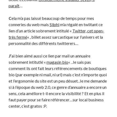
paraît
…
Derniers Commentaires
C
ela m’a pas laissé beaucoup de temps pour mes
Entretien ménager
dans
T’as vu quoi ? #52
conneries du web mais
Silphi
m’a régalé en twiitant ce
JF
dans
C’était pas mieux avant… à Lyon
lien d’un article sobrement intitulé «
Twitter, cet open-
littlecelt
dans
Comment j’ai opéré ma vélorution toute personnelle
très fermé
« , billet assez sarcastique sur l’univers et la
Anthony
dans
Comment j’ai opéré ma vélorution toute personnelle
personnalité des différents twitterers…
Renaud Ducher
dans
Comment j’ai opéré ma vélorution toute
personnelle
J’
ai bien aimé aussi ce lien par mail un annuaire
sobrement intitutlé «
magasin bio
« . Je sais pas
comment ils ont fait leurs référencements de boutiques
Commentaires récents
bio (par exemple ni mail, ni url) mais c’est n’importe quoi
et l’ergonomie du site est un peu désuet. Je me demande
Entretien ménager
dans
T’as vu quoi ? #52
si à l’époque du web 2.0, ce genre d’annuaire a encore un
JF
dans
C’était pas mieux avant… à Lyon
sens, cela améliore t-il encore la visibilité ? Et en plus il
littlecelt
dans
Comment j’ai opéré ma vélorution toute personnelle
faut payer pour se faire référencer…sur local business
Anthony
dans
Comment j’ai opéré ma vélorution toute personnelle
center, c’est gratos :P.
Renaud Ducher
dans
Comment j’ai opéré ma vélorution toute
personnelle