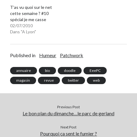
Post inutile
T’as vu quoi sur le net
cette semaine ? #10
Proust
spécial je me casse
Sons
02/07/2010
Sorties cuculturelles
Dans "A Lyon"
Tavukoi
Vidéos
Published in
Humeur
Patchwork
annuaire
bio
doodle
EeePC
magasin
revue
twitter
web
Previous Post
Le bon plan du dimanche…le parc de gerland
Next Post
Pourquoi ça sent le fumier ?