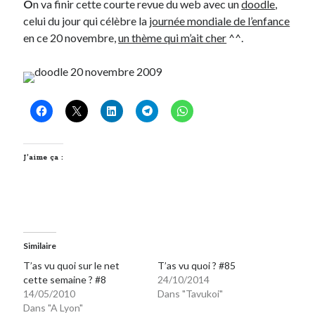
O
n va finir cette courte revue du web avec un
doodle
,
celui du jour qui célèbre la
journée mondiale de l’enfance
On parle de quoi ?
en ce 20 novembre,
un thème qui m’ait cher
^^.
A Lyon
Bon plan du dimanche
Coup de coeur
Daddy
Engagé
Geek
J’aime ça :
Green
Humeur
Lectures
Lyon
Lyon à Livre Ouvert
Mini-monsieur
Similaire
Non classé
T’as vu quoi sur le net
T’as vu quoi ? #85
cette semaine ? #8
24/10/2014
Parole de Follower
14/05/2010
Dans "Tavukoi"
Patchwork
Dans "A Lyon"
Photos