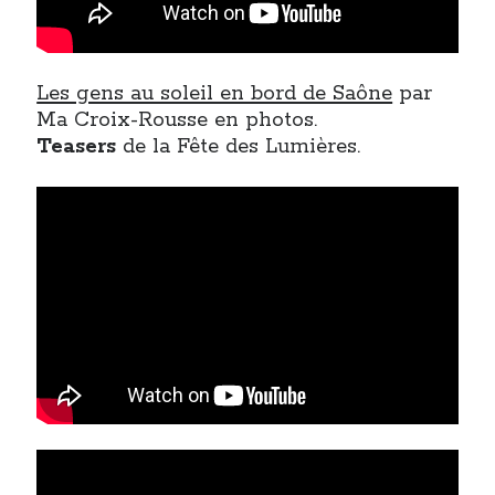
Post inutile
Proust
Sons
Les gens au soleil en bord de Saône
par
Sorties cuculturelles
Ma Croix-Rousse en photos.
Tavukoi
Teasers
de la Fête des Lumières.
Vidéos