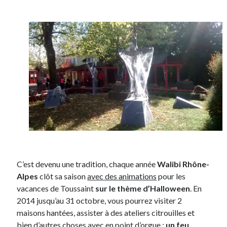
Post inutile
Proust
Sons
Sorties cuculturelles
Tavukoi
Vidéos
C’est devenu une tradition, chaque année
Walibi Rhône-
Alpes
clôt sa saison
avec des animations
pour les
vacances de Toussaint
sur le thème d’Halloween
. En
2014 jusqu’au 31 octobre, vous pourrez visiter 2
maisons hantées, assister à des ateliers citrouilles et
bien d’autres choses avec en point d’orgue :
un feu