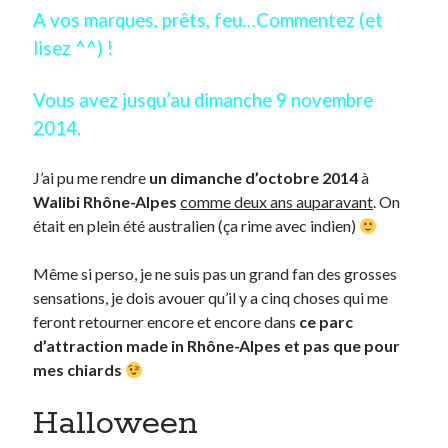
A vos marques, prêts, feu…Commentez (et
lisez ^^) !
On parle de quoi ?
A Lyon
Vous avez jusqu’au dimanche 9 novembre
Bon plan du dimanche
2014.
Coup de coeur
Daddy
J’ai pu me rendre
un dimanche d’octobre 2014
à
Engagé
Walibi Rhône-Alpes
comme deux ans auparavant
. On
Geek
était en plein été australien (ça rime avec indien)
Green
Humeur
Même si perso, je ne suis pas un grand fan des grosses
Lectures
sensations, je dois avouer qu’il y a cinq choses qui me
Lyon
feront retourner encore et encore dans
ce parc
Lyon à Livre Ouvert
d’attraction made in Rhône-Alpes
et pas que pour
Mini-monsieur
mes chiards
Non classé
Parole de Follower
Halloween
Patchwork
Photos