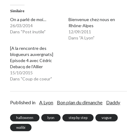
Similaire
On a parlé de moi…
Bienvenue chez nous en
26/03/2014
Rhône-Alpes
Dans "Post inutile"
12/09/2011
Dans "A Lyon"
[A la rencontre des
blogueurs auvergnats]
Episode 4 avec Cédric
Debacq de l’Allier
15/10/2015
Dans "Coup de coeur"
Published in
A Lyon
Bon plan du dimanche
Daddy
halloween
lyon
step by step
vogue
walibi