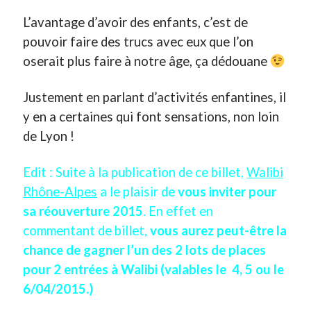
L’avantage d’avoir des enfants, c’est de
Derniers Commentaires
pouvoir faire des trucs avec eux que l’on
oserait plus faire à notre âge, ça dédouane
Entretien ménager
dans
T’as vu quoi ? #52
JF
dans
C’était pas mieux avant… à Lyon
littlecelt
dans
Comment j’ai opéré ma vélorution toute personnelle
Justement en parlant d’activités enfantines, il
Anthony
dans
Comment j’ai opéré ma vélorution toute personnelle
y en a certaines qui font sensations, non loin
Renaud Ducher
dans
Comment j’ai opéré ma vélorution toute
de Lyon !
personnelle
Edit : Suite à la publication de ce billet,
Walibi
Rhône-Alpes
a le plaisir de
vous inviter pour
Commentaires récents
sa réouverture 2015
. En effet en
Entretien ménager
dans
T’as vu quoi ? #52
commentant de billet,
vous aurez peut-être la
JF
dans
C’était pas mieux avant… à Lyon
chance de gagner l’un des 2 lots de places
littlecelt
dans
Comment j’ai opéré ma vélorution toute personnelle
Anthony
dans
Comment j’ai opéré ma vélorution toute personnelle
pour 2 entrées à Walibi (valables le 4, 5 ou le
Renaud Ducher
dans
Comment j’ai opéré ma vélorution toute
6/04/2015.)
personnelle