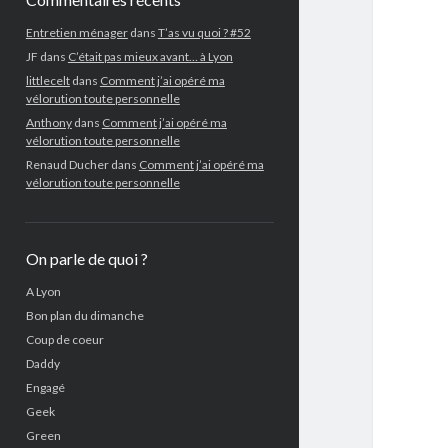
Entretien ménager
dans
T’as vu quoi ? #52
JF
dans
C’était pas mieux avant… à Lyon
littlecelt
dans
Comment j’ai opéré ma
vélorution toute personnelle
Anthony
dans
Comment j’ai opéré ma
vélorution toute personnelle
Renaud Ducher
dans
Comment j’ai opéré ma
vélorution toute personnelle
On parle de quoi ?
A Lyon
Bon plan du dimanche
Coup de coeur
Daddy
Engagé
Geek
Green