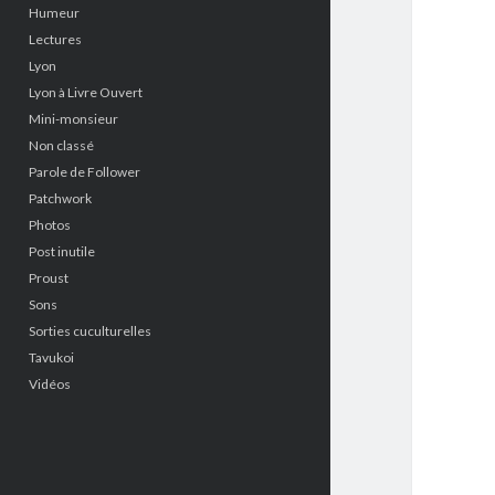
Humeur
Lectures
Lyon
Lyon à Livre Ouvert
Mini-monsieur
Non classé
Parole de Follower
Patchwork
Photos
Post inutile
Proust
Sons
Sorties cuculturelles
Tavukoi
Vidéos