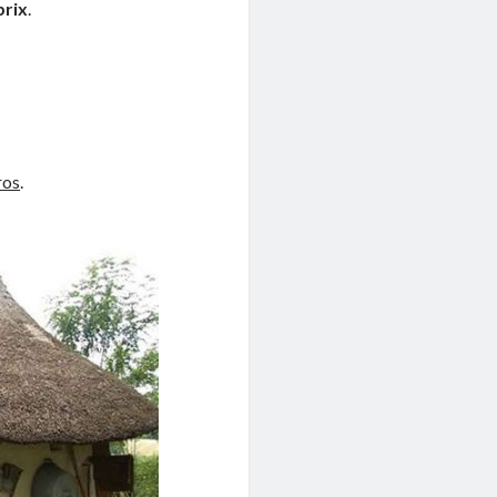
prix
.
ros
.