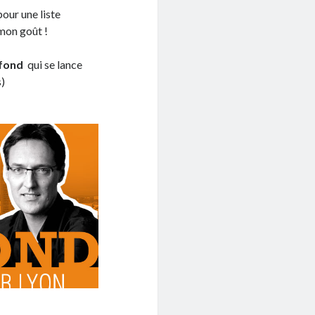
our une liste
mon goût !
afond
qui se lance
)