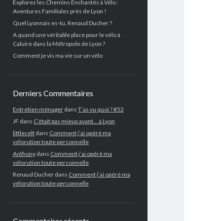
Explorez les Chemins Enchantés à Vélo :
Aventures Familiales près de Lyon !
Quel Lyonnais es-tu, Renaud Ducher ?
A quand une véritable place pour le vélo à
Caluire dans la Métropole de Lyon ?
Comment je vis ma vie sur un vélo
Derniers Commentaires
Entretien ménager
dans
T’as vu quoi ? #52
JF
dans
C’était pas mieux avant… à Lyon
littlecelt
dans
Comment j’ai opéré ma
vélorution toute personnelle
Anthony
dans
Comment j’ai opéré ma
vélorution toute personnelle
Renaud Ducher
dans
Comment j’ai opéré ma
vélorution toute personnelle
Commentaires récents