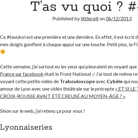
T’as vu quoi ? 
Published by
littlecelt
on
06/12/2013
Ce #tavukoi est une première et une dernière. En effet, il est écrit d
mes doigts gonflent à chaque appui sur une touche. Petit plus, la F
Cette semaine, j’ai surtout eu les yeux qui pleuraient en voyant que
France sur facebook
était le Front National :/ J’ai tout de même re
voyant cette petite vidéo de
Trabouloscope
avec
Cybèle
qui nou
amour de Lyon avec une vidéo théâtrale sur le précepte
« ET SI L
CROIX-ROUSSE AVAIT ÉTÉ CREUSÉ AU MOYEN-ÂGE ? »
.
Sinon sur le web, j’ai retenu ça pour vous !
Lyonnaiseries