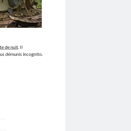
te de nuit
. Il
lus démunis incognito.