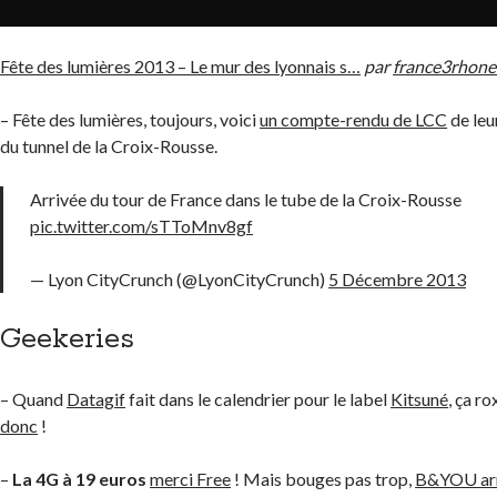
Fête des lumières 2013 – Le mur des lyonnais s…
par
france3rhone
– Fête des lumières, toujours, voici
un compte-rendu de LCC
de leu
du tunnel de la Croix-Rousse.
Arrivée du tour de France dans le tube de la Croix-Rousse
pic.twitter.com/sTToMnv8gf
— Lyon CityCrunch (@LyonCityCrunch)
5 Décembre 2013
Geekeries
– Quand
Datagif
fait dans le calendrier pour le label
Kitsuné
, ça r
donc
!
–
La 4G à 19 euros
merci Free
! Mais bouges pas trop,
B&YOU ar