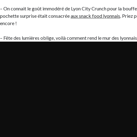
– On connait le goût immodéré de Lyon City Crunch pour la bouffe,
pochette surprise était consacrée
aux snack food lyonnais
. Priez 
encore !
– Fête des lumières oblige, voilà comment rend le mur des lyonnais, 