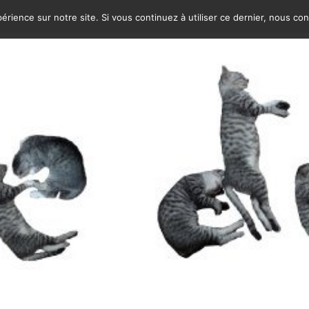
érience sur notre site. Si vous continuez à utiliser ce dernier, nous co