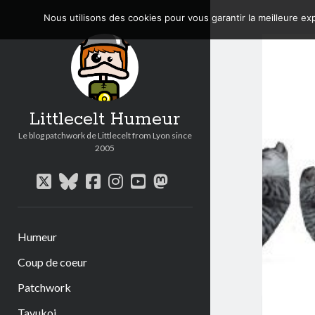
Nous utilisons des cookies pour vous garantir la meilleure exp
Littlecelt Humeur
Le blog patchwork de Littlecelt from Lyon since
2005
twitter
bluesky
facebook
instagram
youtube
mastodon
Humeur
Coup de coeur
Patchwork
Tavukoi