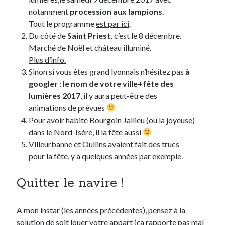
notamment
procession aux lampions
.
Tout le programme
est par ici
.
Du côté de
Saint Priest,
c’est le 8 décembre.
Marché de Noël et château illuminé.
Plus d’info.
Sinon si vous êtes grand lyonnais n’hésitez pas
à
googler : le nom de votre ville+fête des
lumières 2017
, il y aura peut-être des
animations de prévues
Pour avoir habité Bourgoin Jallieu (ou la joyeuse)
dans le Nord-Isère, il la fête aussi
Villeurbanne et Oullins
avaient fait des trucs
pour la fête,
y a quelques années par exemple.
Quitter le navire !
A mon instar (les années précédentes), pensez à la
solution de soit louer votre appart (ça rapporte pas mal