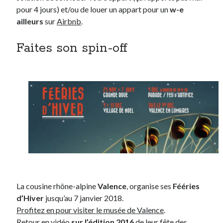
pour 4 jours) et/ou de louer un appart pour un
w-e
ailleurs
sur
Airbnb
.
Faites son spin-off
La cousine rhône-alpine
Valence
, organise ses
Fééries
d’Hiver
jusqu’au 7 janvier 2018.
Profitez en pour visiter le musée de Valence
.
Retour en vidéo
sur l’édition 2016
de leur fête des