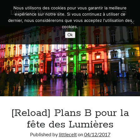
Nous utilisons des cookies pour vous garantir la meilleure
Littlecelt Humeur
open
expérience sur notre site. Si vous continuez à utiliser ce
primary
Sidebar
dernier, nous considérerons que vous acceptez l'utilisation des
menu
cookies.
Recherche sur le blog
Ok
Search
Derniers articles
Municipales 2026 : Lyon, Métropole et Caluire, mon choix pour l’avenir
Explorez les Chemins Enchantés à Vélo : Aventures Familiales près de
Lyon !
[Reload] Plans B pour la
Quel Lyonnais es-tu, Renaud Ducher ?
A quand une véritable place pour le vélo à Caluire dans la Métropole de
fête des Lumières
Lyon ?
Comment je vis ma vie sur un vélo
Published by
littlecelt
on
04/12/2017