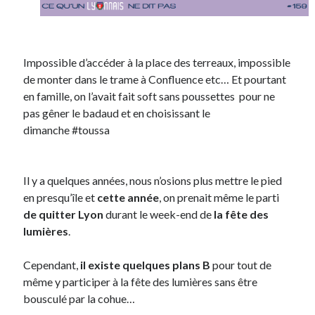
On parle de quoi ?
A Lyon
Impossible d’accéder à la place des terreaux, impossible
Bon plan du dimanche
de monter dans le trame à Confluence etc… Et pourtant
Coup de coeur
en famille, on l’avait fait soft sans poussettes pour ne
Daddy
pas gêner le badaud et en choisissant le
Engagé
dimanche #toussa
Geek
Green
Humeur
Il y a quelques années, nous n’osions plus mettre le pied
Lectures
en presqu’île et
cette année
, on prenait même le parti
Lyon
de quitter Lyon
durant le week-end de
la fête des
Lyon à Livre Ouvert
lumières
.
Mini-monsieur
Non classé
Cependant,
il existe quelques plans B
pour tout de
Parole de Follower
même y participer à la fête des lumières sans être
Patchwork
bousculé par la cohue…
Photos