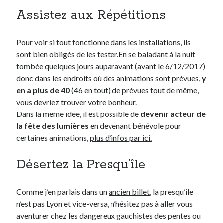
Post inutile
Assistez aux Répétitions
Proust
Sons
Pour voir si tout fonctionne dans les installations, ils
Sorties cuculturelles
sont bien obligés de les tester.En se baladant à la nuit
Tavukoi
tombée quelques jours auparavant (avant le 6/12/2017)
Vidéos
donc dans les endroits où des animations sont prévues,
y
en a plus de 40
(46 en tout) de prévues tout de même,
vous devriez trouver votre bonheur.
Dans la même idée, il est possible de
devenir acteur de
la fête des lumières
en devenant bénévole pour
certaines animations,
plus d’infos par ici.
Désertez la Presqu’île
Comme j’en parlais dans un
ancien billet
, la presqu’ile
n’est pas Lyon et vice-versa, n’hésitez pas à aller vous
aventurer chez les dangereux gauchistes des pentes ou