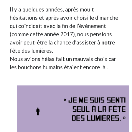
Il y a quelques années, après moult
Derniers Commentaires
hésitations et après avoir choisi le dimanche
qui coïncidait avec la fin de l’événement
Entretien ménager
dans
T’as vu quoi ? #52
JF
dans
C’était pas mieux avant… à Lyon
(comme cette année 2017), nous pensions
littlecelt
dans
Comment j’ai opéré ma vélorution toute personnelle
avoir peut-être la chance d’assister à
notre
Anthony
dans
Comment j’ai opéré ma vélorution toute personnelle
fête des lumières.
Renaud Ducher
dans
Comment j’ai opéré ma vélorution toute
Nous avions hélas fait un mauvais choix car
personnelle
les bouchons humains étaient encore là…
Commentaires récents
Entretien ménager
dans
T’as vu quoi ? #52
JF
dans
C’était pas mieux avant… à Lyon
littlecelt
dans
Comment j’ai opéré ma vélorution toute personnelle
Anthony
dans
Comment j’ai opéré ma vélorution toute personnelle
Renaud Ducher
dans
Comment j’ai opéré ma vélorution toute
personnelle