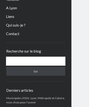
A Lyon
Liens
Qui suis-je ?
Contact
Sidebar
Recherche sur le blog
Search
Derniers articles
Municipales 2026 : Lyon, Métropole et Caluire,
mon choix pour l’avenir