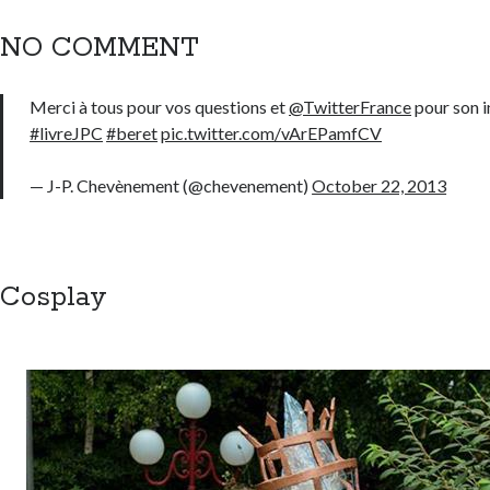
NO COMMENT
Merci à tous pour vos questions et
@TwitterFrance
pour son i
#livreJPC
#beret
pic.twitter.com/vArEPamfCV
— J-P. Chevènement (@chevenement)
October 22, 2013
Cosplay