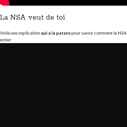
La NSA veut de toi
Voilà une explication
qui a la patate
pour savoir comment la NSA 
entier