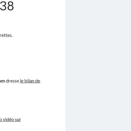
#38
rettes.
Nam
dresse
le bilan de
to vidéo sur