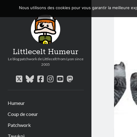
Nous utilisons des cookies pour vous garantir la meilleure exp
Littlecelt Humeur
Le blog patchwork de Littlecelt from Lyon since
2005
twitter
bluesky
facebook
instagram
youtube
mastodon
Humeur
Coup de coeur
Patchwork
Tavukoi