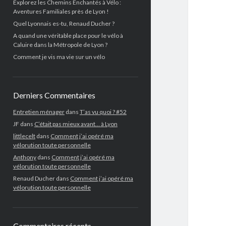
Explorez les Chemins Enchantés à Vélo :
Aventures Familiales près de Lyon !
Quel Lyonnais es-tu, Renaud Ducher ?
A quand une véritable place pour le vélo à
Caluire dans la Métropole de Lyon ?
Comment je vis ma vie sur un vélo
Derniers Commentaires
Entretien ménager
dans
T’as vu quoi ? #52
JF
dans
C’était pas mieux avant… à Lyon
littlecelt
dans
Comment j’ai opéré ma
vélorution toute personnelle
Anthony
dans
Comment j’ai opéré ma
vélorution toute personnelle
Renaud Ducher
dans
Comment j’ai opéré ma
vélorution toute personnelle
Commentaires récents