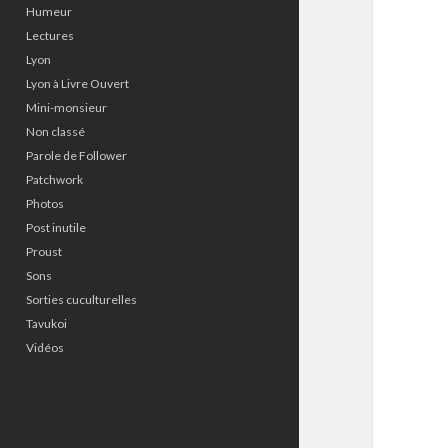
Humeur
Lectures
Lyon
Lyon à Livre Ouvert
Mini-monsieur
Non classé
Parole de Follower
Patchwork
Photos
Post inutile
Proust
Sons
Sorties cuculturelles
Tavukoi
Vidéos