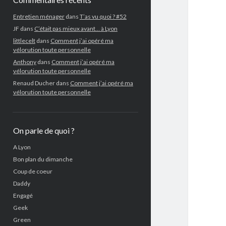
Entretien ménager
dans
T’as vu quoi ? #52
JF
dans
C’était pas mieux avant… à Lyon
littlecelt
dans
Comment j’ai opéré ma
vélorution toute personnelle
Anthony
dans
Comment j’ai opéré ma
vélorution toute personnelle
Renaud Ducher
dans
Comment j’ai opéré ma
vélorution toute personnelle
On parle de quoi ?
A Lyon
Bon plan du dimanche
Coup de coeur
Daddy
Engagé
Geek
Green