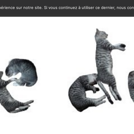
érience sur notre site. Si vous continuez à utiliser ce dernier, nous co