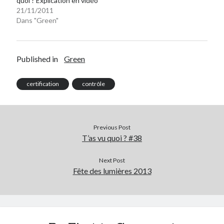
quoi ? Explication en vidéo
21/11/2011
Dans "Green"
On parle de quoi ?
A Lyon
Bon plan du dimanche
Published in
Green
Coup de coeur
Daddy
certification
contrôle
Engagé
Geek
Green
Humeur
Previous Post
T’as vu quoi ? #38
Lectures
Lyon
Next Post
Lyon à Livre Ouvert
Fête des lumières 2013
Mini-monsieur
Non classé
Parole de Follower
Patchwork
Photos