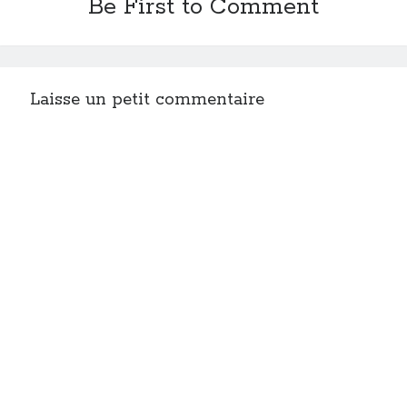
Be First to Comment
Post inutile
Proust
Sons
Sorties cuculturelles
Laisse un petit commentaire
Tavukoi
Vidéos