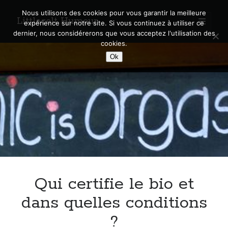
Nous utilisons des cookies pour vous garantir la meilleure
Littlecelt Humeur
open
expérience sur notre site. Si vous continuez à utiliser ce
primary
Sidebar
dernier, nous considérerons que vous acceptez l'utilisation des
menu
cookies.
Recherche sur le blog
Ok
Search
Derniers articles
Municipales 2026 : Lyon, Métropole et Caluire, mon choix pour l’avenir
Explorez les Chemins Enchantés à Vélo : Aventures Familiales près de
Lyon !
Qui certifie le bio et
Quel Lyonnais es-tu, Renaud Ducher ?
A quand une véritable place pour le vélo à Caluire dans la Métropole de
dans quelles conditions
Lyon ?
?
Comment je vis ma vie sur un vélo