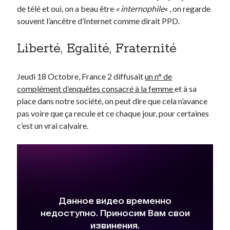
de télé et oui, on a beau être
« internophile
« , on regarde
souvent l’ancêtre d’Internet comme dirait PPD.
Derniers Commentaires
Liberté, Egalité, Fraternité
Entretien ménager
dans
T’as vu quoi ? #52
JF
dans
C’était pas mieux avant… à Lyon
littlecelt
dans
Comment j’ai opéré ma vélorution toute personnelle
Jeudi 18 Octobre, France 2 diffusait
un n° de
Anthony
dans
Comment j’ai opéré ma vélorution toute personnelle
complément d’enquêtes consacré à la femme
et à sa
Renaud Ducher
dans
Comment j’ai opéré ma vélorution toute
place dans notre société, on peut dire que cela n’avance
personnelle
pas voire que ça recule et ce chaque jour, pour certaines
c’est un vrai calvaire.
Commentaires récents
Entretien ménager
dans
T’as vu quoi ? #52
JF
dans
C’était pas mieux avant… à Lyon
littlecelt
dans
Comment j’ai opéré ma vélorution toute personnelle
Anthony
dans
Comment j’ai opéré ma vélorution toute personnelle
Renaud Ducher
dans
Comment j’ai opéré ma vélorution toute
personnelle