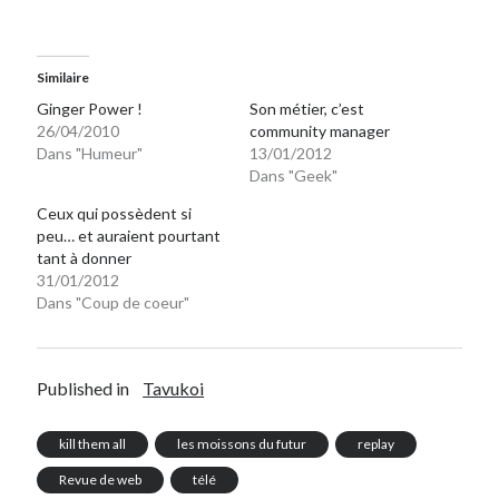
Similaire
Ginger Power !
Son métier, c’est
26/04/2010
community manager
Dans "Humeur"
13/01/2012
Dans "Geek"
Ceux qui possèdent si
peu… et auraient pourtant
tant à donner
31/01/2012
Dans "Coup de coeur"
Published in
Tavukoi
kill them all
les moissons du futur
replay
Revue de web
télé