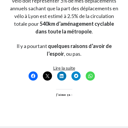
vélo doit représenter
5%
de mes déplacements
annuels sachant que la part des déplacements en
vélo à Lyon est estimé à 2.5% de la circulation
totale pour
540km d’aménagement cyclable
dans toute la métropole
.
Il y a pourtant
quelques raisons d’avoir de
l’espoir
, ou pas.
Y
Lire la suite
a
t-
il
de
J’aime ça :
bonnes
raisons
de
faire