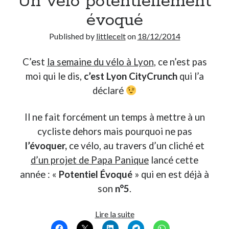
Un vélo potentiellement
Post inutile
évoqué
Proust
Published by
littlecelt
on
18/12/2014
Sons
Sorties cuculturelles
Tavukoi
C’est
la semaine du vélo à Lyon
, ce n’est pas
Vidéos
moi qui le dis,
c’est Lyon CityCrunch
qui l’a
déclaré
Il ne fait forcément un temps à mettre à un
cycliste dehors mais pourquoi ne pas
l’évoquer,
ce vélo, au travers d’un cliché et
d’un projet de Papa Panique
lancé cette
année : «
Potentiel Évoqué
» qui en est déjà à
son
n°5
.
Un
Lire la suite
vélo