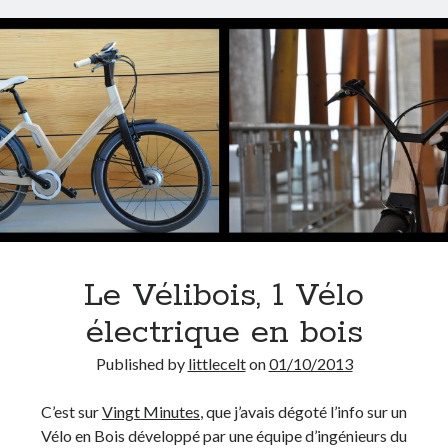
du
vélo
à
Lyon
?
Le Vélibois, 1 Vélo
électrique en bois
Published by
littlecelt
on
01/10/2013
C’est sur
Vingt Minutes
, que j’avais dégoté l’info sur un
Vélo en Bois développé par une équipe d’ingénieurs du