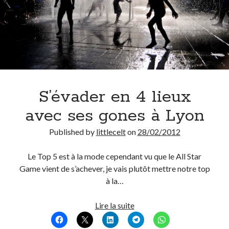
S’évader en 4 lieux
avec ses gones à Lyon
Published by
littlecelt
on
28/02/2012
Le Top 5 est à la mode cependant vu que le All Star
Game vient de s’achever, je vais plutôt mettre notre top
à la…
S’évader
Lire la suite
en