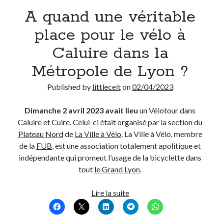
A quand une véritable
Derniers Commentaires
place pour le vélo à
Entretien ménager
dans
T’as vu quoi ? #52
Caluire dans la
JF
dans
C’était pas mieux avant… à Lyon
Métropole de Lyon ?
littlecelt
dans
Comment j’ai opéré ma vélorution toute personnelle
Anthony
dans
Comment j’ai opéré ma vélorution toute personnelle
Published by
littlecelt
on
02/04/2023
Renaud Ducher
dans
Comment j’ai opéré ma vélorution toute
personnelle
Dimanche 2 avril 2023 avait lieu
un Vélotour dans
Caluire et Cuire. Celui-ci était organisé par la section du
Plateau Nord
de
La Ville à Vélo
. La Ville à Vélo, membre
Commentaires récents
de la
FUB
, est une association totalement apolitique et
Entretien ménager
dans
T’as vu quoi ? #52
indépendante qui promeut l’usage de la bicyclette dans
JF
dans
C’était pas mieux avant… à Lyon
tout
le Grand Lyon
.
littlecelt
dans
Comment j’ai opéré ma vélorution toute personnelle
Anthony
dans
Comment j’ai opéré ma vélorution toute personnelle
A
Lire la suite
Renaud Ducher
dans
Comment j’ai opéré ma vélorution toute
quand
personnelle
une