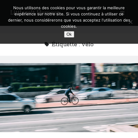
Nous utilisons des cookies pour vous garantir la meilleure
Littlecelt Humeur
open
expérience sur notre site. Si vous continuez à utiliser ce
primary
Sidebar
dernier, nous considérerons que vous acceptez l'utilisation des
menu
cookies.
Recherche sur le blog
Ok
Search
Étiquette :
vélo
Derniers articles
Municipales 2026 : Lyon, Métropole et Caluire, mon choix pour l’avenir
Explorez les Chemins Enchantés à Vélo : Aventures Familiales près de
Lyon !
Quel Lyonnais es-tu, Renaud Ducher ?
A quand une véritable place pour le vélo à Caluire dans la Métropole de
Lyon ?
Comment je vis ma vie sur un vélo