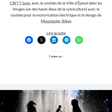
CRITT bois
, avec le soutien de la Ville d’Épinal dans les
Vosges (un des hauts lieux de la sylviculture) avec le
soutien pour la motorisation électrique et le design de
Moustache Bikes
Le
Lire la suite
Vélibois,
1
Vélo
électrique
J’aime ça :
en
bois