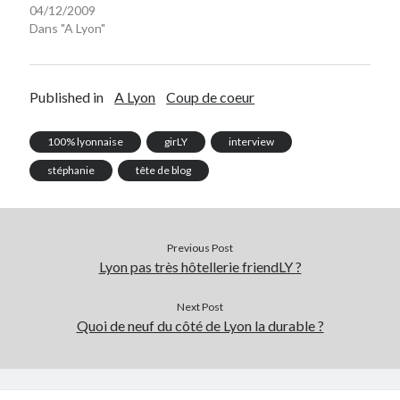
04/12/2009
Dans "A Lyon"
Published in
A Lyon
Coup de coeur
100% lyonnaise
girLY
interview
stéphanie
tête de blog
Previous Post
Lyon pas très hôtellerie friendLY ?
Next Post
Quoi de neuf du côté de Lyon la durable ?