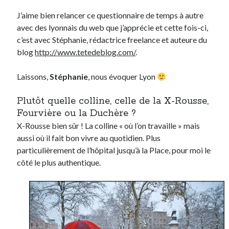
J’aime bien relancer ce questionnaire de temps à autre
avec des lyonnais du web que j’apprécie et cette fois-ci,
Derniers Commentaires
c’est avec Stéphanie, rédactrice freelance et auteure du
Entretien ménager
dans
T’as vu quoi ? #52
blog
http://www.tetedeblog.com/
.
JF
dans
C’était pas mieux avant… à Lyon
littlecelt
dans
Comment j’ai opéré ma vélorution toute personnelle
Laissons,
Stéphanie
, nous évoquer Lyon
Anthony
dans
Comment j’ai opéré ma vélorution toute personnelle
Renaud Ducher
dans
Comment j’ai opéré ma vélorution toute
Plutôt quelle colline, celle de la X-Rousse,
personnelle
Fourvière ou la Duchère ?
X-Rousse bien sûr ! La colline « où l’on travaille » mais
aussi où il fait bon vivre au quotidien. Plus
Commentaires récents
particulièrement de l’hôpital jusqu’à la Place, pour moi le
Entretien ménager
dans
T’as vu quoi ? #52
côté le plus authentique.
JF
dans
C’était pas mieux avant… à Lyon
littlecelt
dans
Comment j’ai opéré ma vélorution toute personnelle
Anthony
dans
Comment j’ai opéré ma vélorution toute personnelle
Renaud Ducher
dans
Comment j’ai opéré ma vélorution toute
personnelle