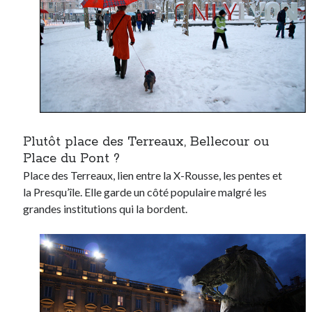
On parle de quoi ?
A Lyon
Bon plan du dimanche
Coup de coeur
Daddy
Engagé
Plutôt place des Terreaux, Bellecour ou
Geek
Place du Pont ?
Green
Place des Terreaux, lien entre la X-Rousse, les pentes et
Humeur
la Presqu’île. Elle garde un côté populaire malgré les
Lectures
grandes institutions qui la bordent.
Lyon
Lyon à Livre Ouvert
Mini-monsieur
Non classé
Parole de Follower
Patchwork
Photos