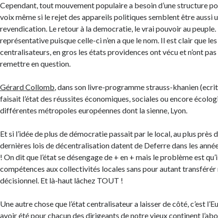
Cependant, tout mouvement populaire a besoin d’une structure pou
voix même si le rejet des appareils politiques semblent être aussi u
revendication. Le retour à la democratie, le vrai pouvoir au peuple
représentative puisque celle-ci n’en a que le nom. Il est clair que les
centralisateurs, en gros les états providences ont vécu et n’ont pas 
remettre en question.
Gérard Collomb
, dans son livre-programme strauss-khanien (ecrit
faisait l’état des réussites économiques, sociales ou encore écolo
différentes métropoles européennes dont la sienne, Lyon.
Et si l’idée de plus de démocratie passait par le local, au plus près 
dernières lois de décentralisation datent de Deferre dans les ann
! On dit que l’état se désengage de + en + mais le problème est qu’il
compétences aux collectivités locales sans pour autant transférér ni
décisionnel. Et là-haut lâchez TOUT !
Une autre chose que l’état centralisateur a laisser de côté, c’est l’
avoir été pour chacun des dirigeants de notre vieux continent l’ab