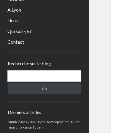
A Lyon
Liens
Qui suis-je ?
Contact
Sidebar
Recherche sur le blog
Search
Derniers articles
Municipales 2026 : Lyon, Métropole et Caluire,
mon choix pour l’avenir