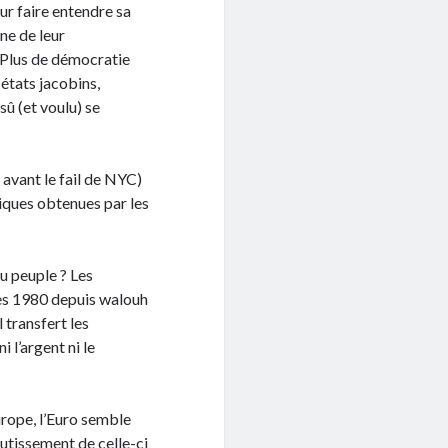
r faire entendre sa
ne de leur
. Plus de démocratie
 états jacobins,
sû (et voulu) se
 avant le fail de NYC)
giques obtenues par les
du peuple ? Les
ées 1980 depuis walouh
 transfert les
 l’argent ni le
Europe, l’Euro semble
outissement de celle-ci