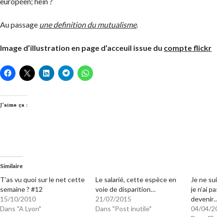
européen; hein ?
Au passage
une definition du mutualisme
.
Image d’illustration en page d’acceuil issue du
compte flickr
J’aime ça :
Similaire
T’as vu quoi sur le net cette
Le salarié, cette espèce en
Je ne sui
semaine ? #12
voie de disparition…
je n’ai p
15/10/2010
21/07/2015
devenir
Dans "A Lyon"
Dans "Post inutile"
04/04/2