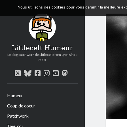
Nous utilisons des cookies pour vous garantir la meilleure exp
Littlecelt Humeur
Le blog patchwork de Littlecelt from Lyon since
2005
twitter
bluesky
facebook
instagram
youtube
mastodon
Humeur
Coup de coeur
Patchwork
Tavukoi