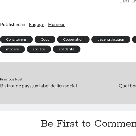
Dans "E
Published in
Engagé
Humeur
Concitoyens
Coop
Coopération
décentralisation
modèle
société
solidarité
Previous Post
Bistrot de pays, un label de lien social
Quel bon
Be First to Commen