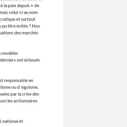
é la paix depuis + de
 mais celui-ci au nom
cratique et surtout
 pu être évités ? Nos
tuations des marchés
es modèles
 derniers ont échoués
est responsable en
alisme ou d’ égoïsme.
uées par la crise des
ssi les actionnaires
, national et