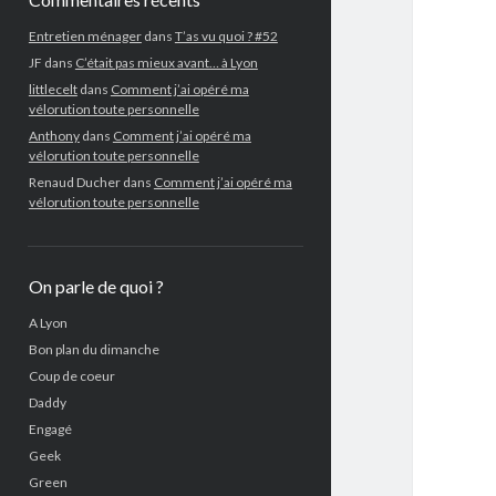
Entretien ménager
dans
T’as vu quoi ? #52
JF
dans
C’était pas mieux avant… à Lyon
littlecelt
dans
Comment j’ai opéré ma
vélorution toute personnelle
Anthony
dans
Comment j’ai opéré ma
vélorution toute personnelle
Renaud Ducher
dans
Comment j’ai opéré ma
vélorution toute personnelle
On parle de quoi ?
A Lyon
Bon plan du dimanche
Coup de coeur
Daddy
Engagé
Geek
Green