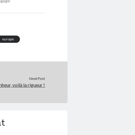
ngagé"
europe
Next Post
heur, voilà la rigueur !
t