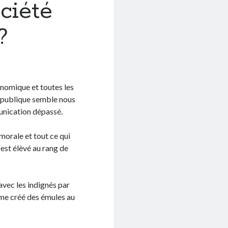
ciété
?
onomique et toutes les
n publique semble nous
unication dépassé.
 morale et tout ce qui
 est élèvé au rang de
vec les indignés par
ême créé des émules au