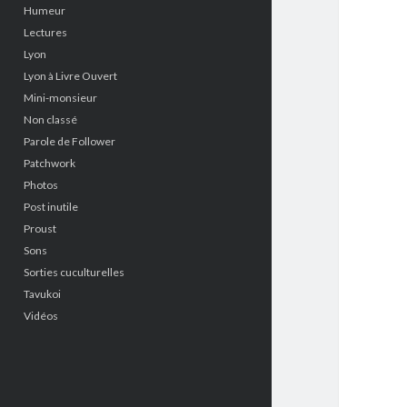
Humeur
Lectures
Lyon
Lyon à Livre Ouvert
Mini-monsieur
Non classé
Parole de Follower
Patchwork
Photos
Post inutile
Proust
Sons
Sorties cuculturelles
Tavukoi
Vidéos