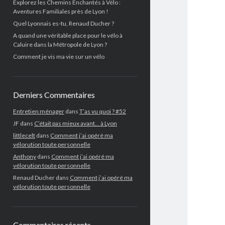
Explorez les Chemins Enchantés à Vélo :
Aventures Familiales près de Lyon !
Quel Lyonnais es-tu, Renaud Ducher ?
A quand une véritable place pour le vélo à
Caluire dans la Métropole de Lyon ?
Comment je vis ma vie sur un vélo
Derniers Commentaires
Entretien ménager
dans
T’as vu quoi ? #52
JF
dans
C’était pas mieux avant… à Lyon
littlecelt
dans
Comment j’ai opéré ma
vélorution toute personnelle
Anthony
dans
Comment j’ai opéré ma
vélorution toute personnelle
Renaud Ducher
dans
Comment j’ai opéré ma
vélorution toute personnelle
Commentaires récents