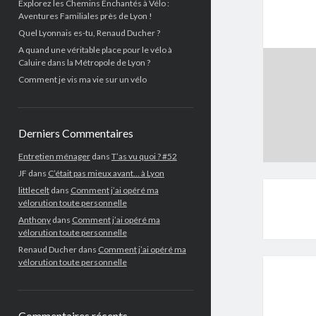
Explorez les Chemins Enchantés à Vélo :
Aventures Familiales près de Lyon !
Quel Lyonnais es-tu, Renaud Ducher ?
A quand une véritable place pour le vélo à
Caluire dans la Métropole de Lyon ?
Comment je vis ma vie sur un vélo
Derniers Commentaires
Entretien ménager
dans
T’as vu quoi ? #52
JF
dans
C’était pas mieux avant… à Lyon
littlecelt
dans
Comment j’ai opéré ma
vélorution toute personnelle
Anthony
dans
Comment j’ai opéré ma
vélorution toute personnelle
Renaud Ducher
dans
Comment j’ai opéré ma
vélorution toute personnelle
Commentaires récents