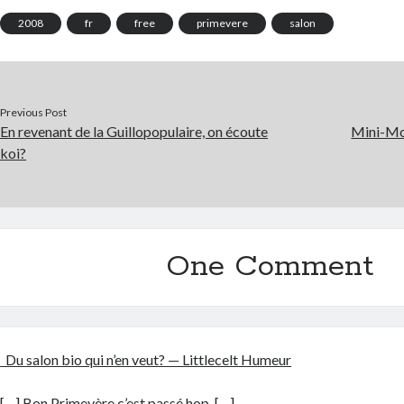
2008
fr
free
primevere
salon
Previous Post
En revenant de la Guillopopulaire, on écoute
Mini-Mon
koi?
One Comment
Du salon bio qui n’en veut? — Littlecelt Humeur
[…] Bon Primevère c’est passé hop. […]