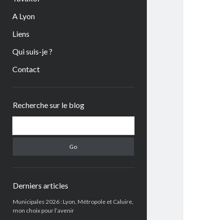
A Lyon
Liens
Qui suis-je ?
Contact
Sidebar
Recherche sur le blog
Search
Derniers articles
Municipales 2026 : Lyon, Métropole et Caluire,
mon choix pour l’avenir