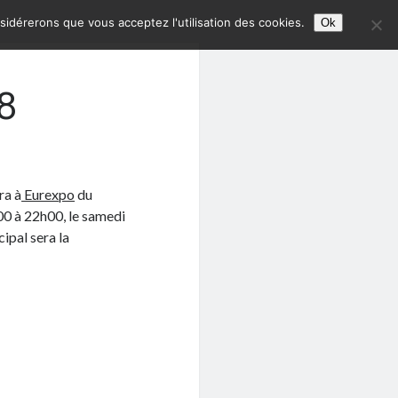
nsidérerons que vous acceptez l'utilisation des cookies.
Ok
8
ra à
Eurexpo
du
00 à 22h00, le samedi
ipal sera la