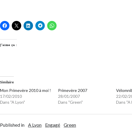
J’aime ça :
Similaire
Mon Primevère 2010 à moi !
Primevère 2007
Vélomni
17/02/2010
28/01/2007
22/02/2
Dans "A Lyon"
Dans "Green"
Dans "A 
Published in
A Lyon
Engagé
Green