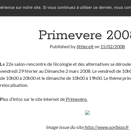
érience sur notre site. Si vous continuez à utiliser ce dernier, nous co
Primevere 200
Published by
littlecelt
on
15/02/2008
L
e 22e salon-rencontre de l’écologie et des alternatives se déroule
vendredi 29 février au Dimanche 2 mars 2008. Le vendredi de 10h
de 10h00 à 20h00 et le dimanche de 10h00 à 19h00. Le thème princ
relocalisation.
P
lus d’infos sur le site internet de
Primevère.
Image issue du site
http://www.sorbiop.fr