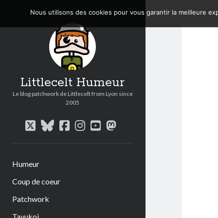
Nous utilisons des cookies pour vous garantir la meilleure exp
Littlecelt Humeur
Le blog patchwork de Littlecelt from Lyon since
2005
twitter
bluesky
facebook
instagram
youtube
mastodon
Humeur
Coup de coeur
Patchwork
Tavukoi