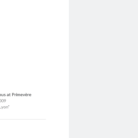
bus at Primevère
009
Lyon"