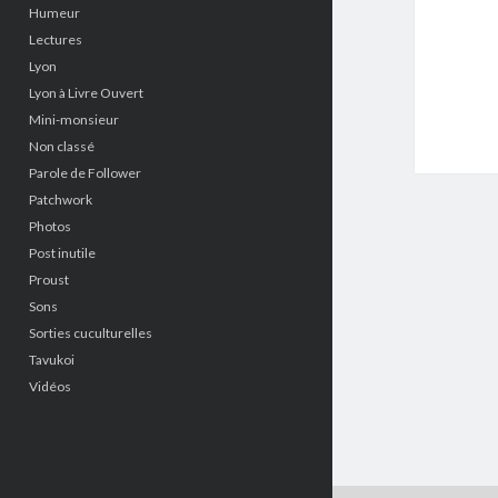
Humeur
Lectures
Lyon
Lyon à Livre Ouvert
Mini-monsieur
Non classé
Parole de Follower
Patchwork
Photos
Post inutile
Proust
Sons
Sorties cuculturelles
Tavukoi
Vidéos