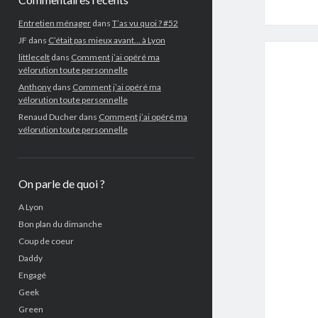
Entretien ménager
dans
T’as vu quoi ? #52
JF
dans
C’était pas mieux avant… à Lyon
littlecelt
dans
Comment j’ai opéré ma
vélorution toute personnelle
Anthony
dans
Comment j’ai opéré ma
vélorution toute personnelle
Renaud Ducher
dans
Comment j’ai opéré ma
vélorution toute personnelle
On parle de quoi ?
A Lyon
Bon plan du dimanche
Coup de coeur
Daddy
Engagé
Geek
Green